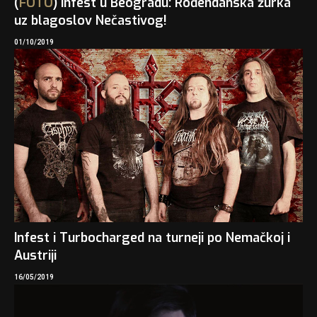
(
FOTO
) Infest u Beogradu: Rođendanska žurka
uz blagoslov Nečastivog!
01/10/2019
Infest i Turbocharged na turneji po Nemačkoj i
Austriji
16/05/2019