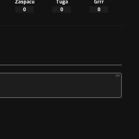
Zaspaću
Tuga
Grrr
0
0
0
500