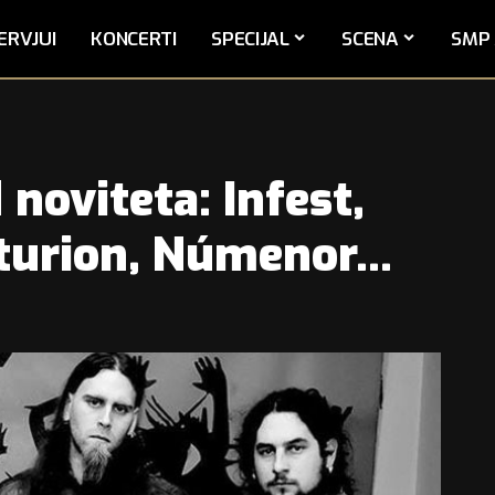
ERVJUI
KONCERTI
SPECIJAL
SCENA
SMP 
noviteta: Infest,
turion, Númenor…