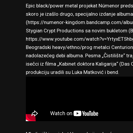
Epic black/power metal projekat Númenor predsta
skoro je izašlo drugo, specijalno izdanje albu
(https://numenor-kingdom.bandcamp.com/albu
Stygian Crypt Productions sa novim bukletom (B
https://www.youtube.com/watch?v=YrtyxETShb
Beogradski heavy/ethno/prog metalci Centurion
nadolazećeg debi albuma. Pesma „Čistilište“ traj
isečci iz filma „Kabinet doktora Kaligarija“ (Das 
produkciju uradili su Luka Matković i bend.