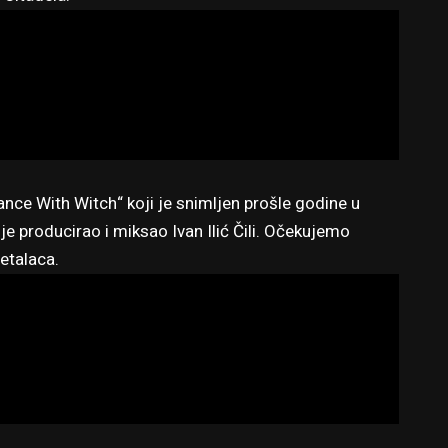
ance With Witch“ koji je snimljen prošle godine u
e producirao i miksao Ivan Ilić Čili. Očekujemo
etalaca.