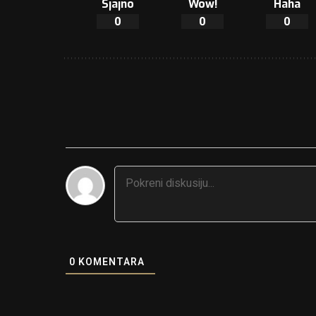
Sjajno
Wow!
Haha
0
0
0
0
KOMENTARA