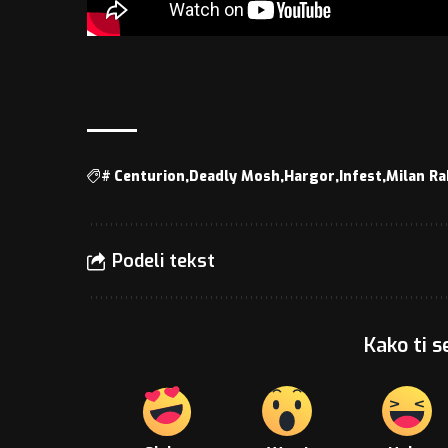
#
Centurion
Deadly Mosh
Hargor
Infest
Milan Ra
Podeli tekst
Kako ti s