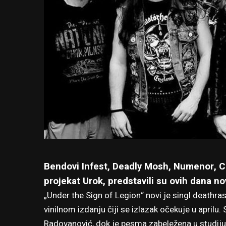
Bendovi Infest, Deadly Mosh, Numenor, C
projekat Urok, predstavili su ovih dana nov
„Under the Sign of Legion“ novi je singl deathra
vinilnom izdanju čiji se izlazak očekuje u aprilu.
Radovanović, dok je pesma zabeležena u studiju