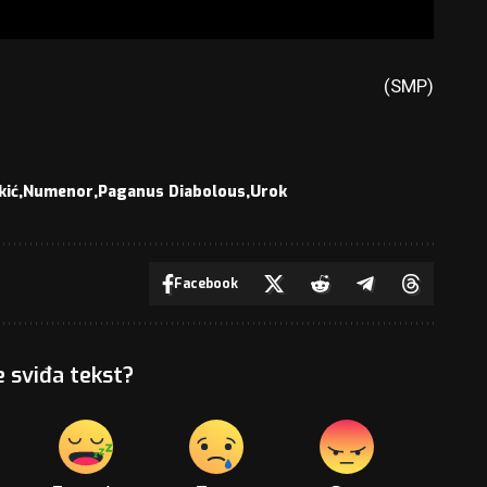
(SMP)
kić
Numenor
Paganus Diabolous
Urok
Facebook
e sviđa tekst?