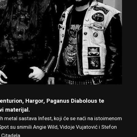
enturion, Hargor, Paganus Diabolous te
i materijal.
sh metal sastava Infest, koji će se naći na istoimenom
 Spot su snimili Angie Wild, Vidoje Vujatović i Stefon
 Citadela.