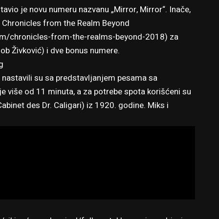
vio je novu numeru nazvanu „Mirror, Mirror“. Inače,
ma Chronicles from the Realm Beyond
m/chronicles-from-the-realms-beyond-2018) za
ob Živković) i dve bonus numere.
g
 nastavili su sa predstavljanjem pesama sa
e više od 11 minuta, a za potrebe spota korišćeni su
Cabinet des Dr. Caligari) iz 1920. godine. Miks i