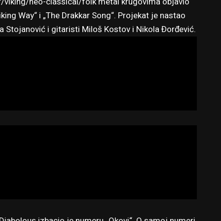
er/viking/neo-classical/folk metal krugovima objavio
ing Way“ i „The Drakkar Song“. Projekat je nastao
Stojanović i gitaristi Miloš Kostov i Nikola Đorđević.
iabolous izbacio je numeru „Okovi“. O samoj numeri