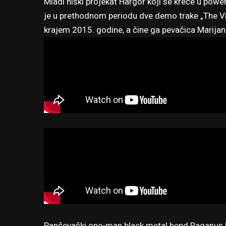
Mladi niški projekat Hargor koji se kreće u pow
je u prethodnom periodu dve demo trake „The Vik
krajem 2015. godine, a čine ga pevačica Marijana 
Pančevački one-man black metal bend Paganus D