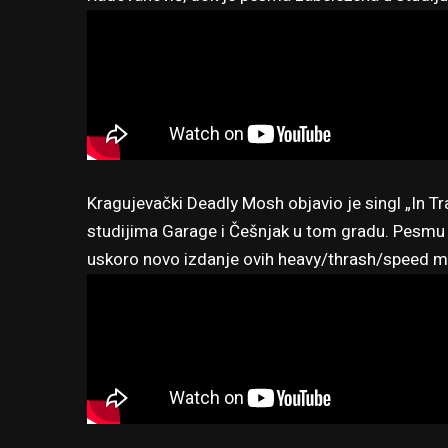
Kragujevački Deadly Mosh objavio je singl „In Tr
studijima Garage i Češnjak u tom gradu. Pesmu j
uskoro novo izdanje ovih heavy/thrash/speed m