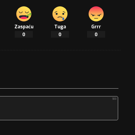
Zaspaću
Tuga
Grrr
0
0
0
500