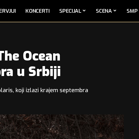
ERVJUI
KONCERTI
SPECIJAL
SCENA
SMP 
 The Ocean
a u Srbiji
laris, koji izlazi krajem septembra