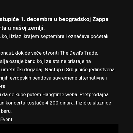
stupiće 1. decembra u beogradskoj Zappa
ta u našoj zemlji.
, koji izlazi krajem septembra i označava početak
honaut, dok će veče otvoriti The Devil’s Trade.
lje ostaje bend koji zaista ne pristaje na
 umetnički događaj. Nastup u Srbiji biće jedinstvena
nijih evropskih bendova savremene alternativne i
ra.
gu da se kupe putem Hangtime weba. Pretprodajna
an koncerta koštaće 4.200 dinara. Fizičke ulaznice
 baru.
 Event
.