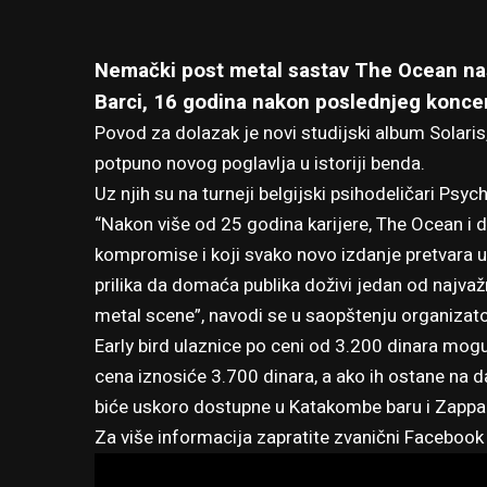
Nemački post metal sastav The Ocean na
Barci, 16 godina nakon poslednjeg koncer
Povod za dolazak je novi studijski album Solaris
potpuno novog poglavlja u istoriji benda.
Uz njih su na turneji belgijski psihodeličari Psyc
“Nakon više od 25 godina karijere, The Ocean i da
kompromise i koji svako novo izdanje pretvara u
prilika da domaća publika doživi jedan od najvaž
metal scene”, navodi se u saopštenju organizato
Early bird ulaznice po ceni od 3.200 dinara mo
cena iznosiće 3.700 dinara, a ako ih ostane na d
biće uskoro dostupne u Katakombe baru i Zappa
Za više informacija zapratite
zvanični Facebook