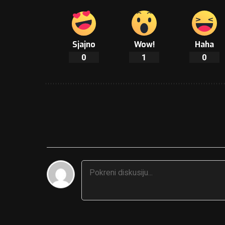
Sjajno
Wow!
Haha
0
1
0