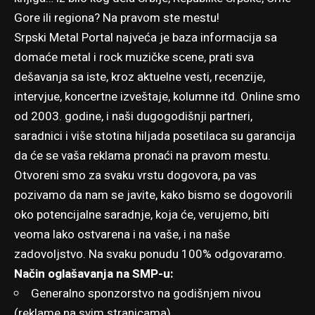
Gore ili regiona? Na pravom ste mestu!
Srpski Metal Portal najveća je baza informacija sa
domaće metal i rock muzičke scene, prati sva
dešavanja sa iste, kroz aktuelne vesti, recenzije,
intervjue, koncertne izveštaje, kolumne itd. Online smo
od 2003. godine, i naši dugogodišnji partneri,
saradnici i više stotina hiljada posetilaca su garancija
da će se vaša reklama pronaći na pravom mestu.
Otvoreni smo za svaku vrstu dogovora, pa vas
pozivamo da nam se javite, kako bismo se dogovorili
oko potencijalne saradnje, koja će, verujemo, biti
veoma lako ostvarena i na vaše, i na naše
zadovoljstvo. Na svaku ponudu 100% odgovaramo.
Način oglašavanja na SMP-u:
Generalno sponzorstvo na godišnjem nivou
(reklame na svim stranicama)