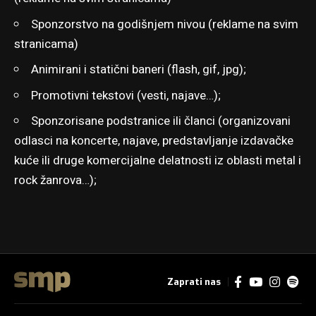
Sponzorstvo na godišnjem nivou (reklame na svim
stranicama)
Animirani i statični baneri (flash, gif, jpg);
Promotivni tekstovi (vesti, najave…);
Sponzorisane podstranice ili članci (organizovani
odlasci na koncerte, najave, predstavljanje izdavačke
kuće ili druge komercijalne delatnosti iz oblasti metal i
rock žanrova…);
Zaprati nas