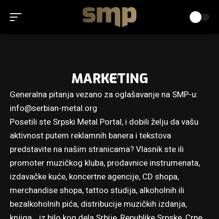
MARKETING
SMP
Generalna pitanja vezano za oglašavanje na SMP-u:
info@serbian-metal.org
Posetili ste Srpski Metal Portal, i dobili želju da vašu
aktivnost putem reklamnih banera i tekstova
predstavite na našim stranicama? Vlasnik ste ili
promoter muzičkog kluba, prodavnice instrumenata,
izdavačke kuće, koncertne agencije, CD shopa,
merchandise shopa, tattoo studija, alkoholnih ili
bezalkoholnih pića, distribucije muzičkih izdanja,
knjiga… iz bilo kog dela Srbije, Republike Srpske, Crne