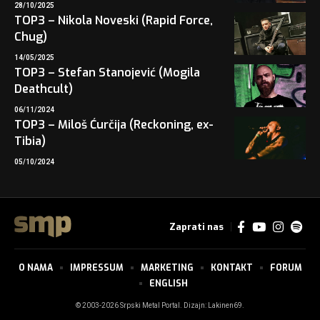
28/10/2025
TOP3 – Nikola Noveski (Rapid Force,
Chug)
14/05/2025
TOP3 – Stefan Stanojević (Mogila
Deathcult)
06/11/2024
TOP3 – Miloš Ćurčija (Reckoning, ex-
Tibia)
05/10/2024
Zaprati nas
O NAMA
IMPRESSUM
MARKETING
KONTAKT
FORUM
ENGLISH
© 2003-2026 Srpski Metal Portal. Dizajn:
Lakinen69
.