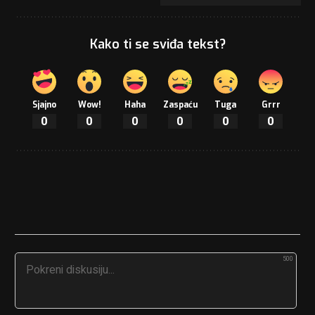
Kako ti se sviđa tekst?
Sjajno
Wow!
Haha
Zaspaću
Tuga
Grrr
0
0
0
0
0
0
500