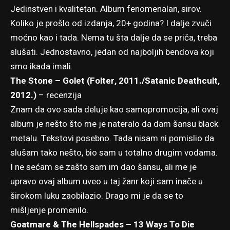
Jedinstven i kvalitetan. Album fenomenalan, sirov.
Koliko je prošlo od izdanja, 20+ godina? I dalje zvuči
moćno kao i tada. Nema tu šta dalje da se priča, treba
slušati. Jednostavno, jedan od najboljih bendova koji
smo ikada imali.
The Stone – Golet (Folter, 2011./Satanic Deathcult,
2012.)
–
recenzija
Znam da ovo sada deluje kao samopromocija, ali ovaj
album je nešto što me je nateralo da dam šansu black
metalu. Tekstovi posebno. Tada nisam ni pomislio da
slušam tako nešto, bio sam u totalno drugim vodama.
I ne sećam se zašto sam im dao šansu, ali me je
upravo ovaj album uveo u taj žanr koji sam inače u
širokom luku zaobilazio. Drago mi je da se to
mišljenje promenilo.
Goatmare & The Hellspades – 13 Ways To Die