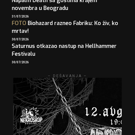
Napalm Death sa gostima krajem
novembra u Beogradu
31/07/2026
FOTO
Biohazard razneo Fabriku: Ko živ, ko
mrtav!
30/07/2026
Saturnus otkazao nastup na Hellhammer
Festivalu
30/07/2026
– DEŠAVANJA –