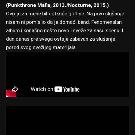
(Punkthrone Mafia, 2013./Nocturne, 2015.)
Ovo je za mene bilo otkriće godine. Na prvo slušanje
nisam ni pomislio da je domaći bend. Fenomenalan
album i konačno nešto novo i sveže za našu scenu. I
dan danas pre svega ostaje zabavan za slušanje
pored svog svežijeg materijala.