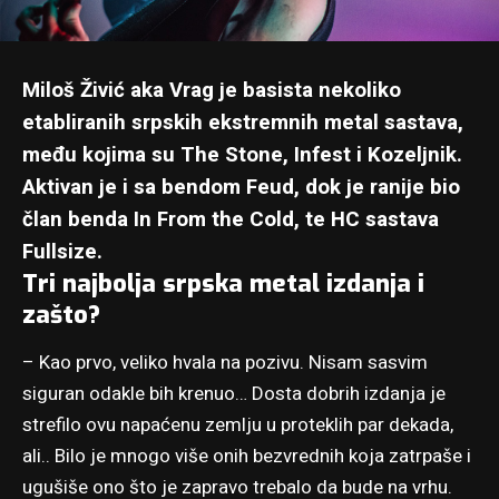
Miloš Živić aka Vrag je basista nekoliko
etabliranih srpskih ekstremnih metal sastava,
među kojima su The Stone, Infest i Kozeljnik.
Aktivan je i sa bendom Feud, dok je ranije bio
član benda In From the Cold, te HC sastava
Fullsize.
Tri najbolja srpska metal izdanja i
zašto?
– Kao prvo, veliko hvala na pozivu. Nisam sasvim
siguran odakle bih krenuo… Dosta dobrih izdanja je
strefilo ovu napaćenu zemlju u proteklih par dekada,
ali.. Bilo je mnogo više onih bezvrednih koja zatrpaše i
ugušiše ono što je zapravo trebalo da bude na vrhu.