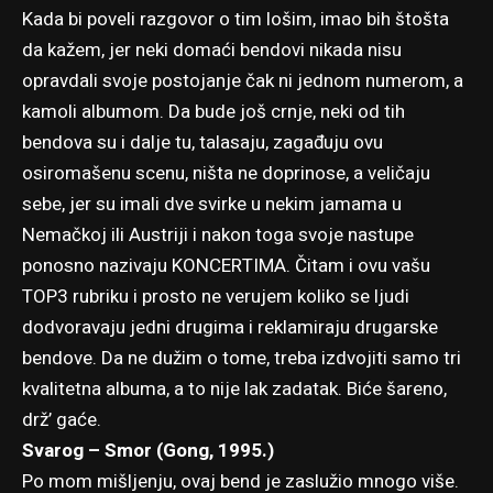
Kada bi poveli razgovor o tim lošim, imao bih štošta
da kažem, jer neki domaći bendovi nikada nisu
opravdali svoje postojanje čak ni jednom numerom, a
kamoli albumom. Da bude još crnje, neki od tih
bendova su i dalje tu, talasaju, zagađuju ovu
osiromašenu scenu, ništa ne doprinose, a veličaju
sebe, jer su imali dve svirke u nekim jamama u
Nemačkoj ili Austriji i nakon toga svoje nastupe
ponosno nazivaju KONCERTIMA. Čitam i ovu vašu
TOP3 rubriku i prosto ne verujem koliko se ljudi
dodvoravaju jedni drugima i reklamiraju drugarske
bendove. Da ne dužim o tome, treba izdvojiti samo tri
kvalitetna albuma, a to nije lak zadatak. Biće šareno,
drž’ gaće.
Svarog – Smor (Gong, 1995.)
Po mom mišljenju, ovaj bend je zaslužio mnogo više.