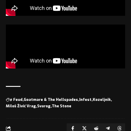
#
Feud
Goatmare & The Hellspades
Infest
Kozeljnik
Miloš Živić Vrag
Svarog
The Stone