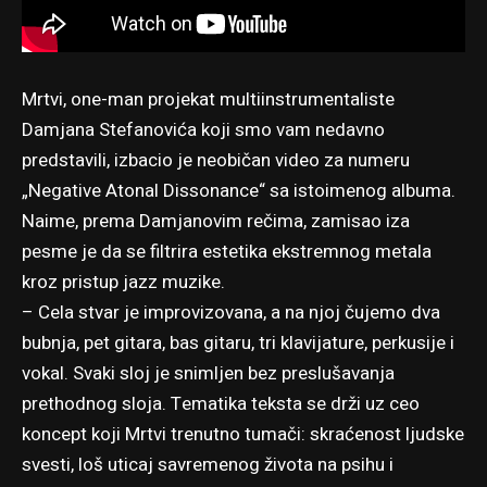
Mrtvi, one-man projekat multiinstrumentaliste
Damjana Stefanovića
koji smo vam nedavno
predstavili
, izbacio je neobičan video za numeru
„Negative Atonal Dissonance“ sa istoimenog albuma.
Naime, prema Damjanovim rečima, zamisao iza
pesme je da se filtrira estetika ekstremnog metala
kroz pristup jazz muzike.
– Cela stvar je improvizovana, a na njoj čujemo dva
bubnja, pet gitara, bas gitaru, tri klavijature, perkusije i
vokal. Svaki sloj je snimljen bez preslušavanja
prethodnog sloja. Tematika teksta se drži uz ceo
koncept koji Mrtvi trenutno tumači: skraćenost ljudske
svesti, loš uticaj savremenog života na psihu i