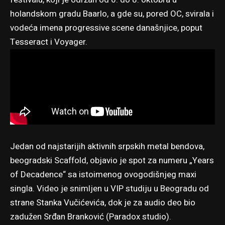
holandskom gradu Baarlo, a gde su, pored OC, svirala i
vodeća imena progressive scene današnjice, poput
Tesseract i Voyager.
Jedan od najstarijih aktivnih srpskih metal bendova,
beogradski Scaffold, objavio je spot za numeru „Years
of Decadence“ sa istoimenog ovogodišnjeg maxi
singla. Video je snimljen u VIP studiju u Beogradu od
strane Stanka Vučićevića, dok je za audio deo bio
zadužen Srđan Branković (Paradox studio).