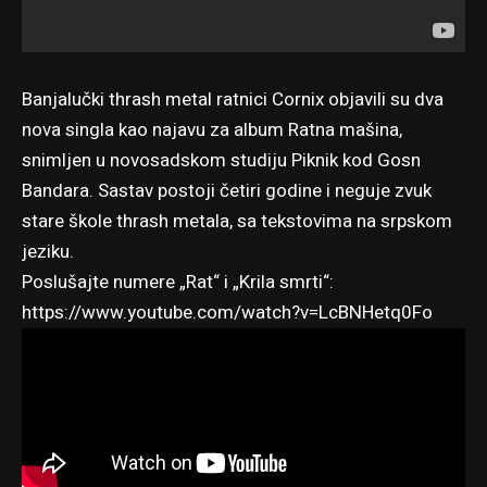
Banjalučki thrash metal ratnici Cornix objavili su dva
nova singla kao najavu za album Ratna mašina,
snimljen u novosadskom studiju Piknik kod Gosn
Bandara. Sastav postoji četiri godine i neguje zvuk
stare škole thrash metala, sa tekstovima na srpskom
jeziku.
Poslušajte numere „Rat“ i „Krila smrti“:
https://www.youtube.com/watch?v=LcBNHetq0Fo