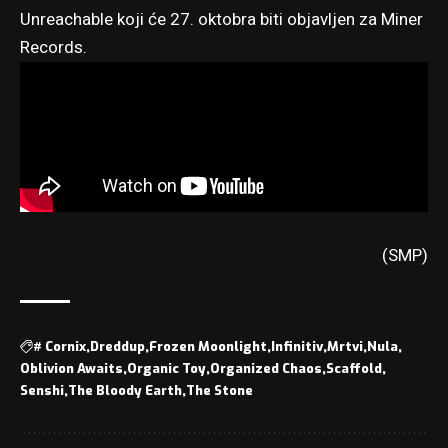
Unreachable koji će 27. oktobra biti objavljen za Miner
Records.
(SMP)
#
Cornix
Dreddup
Frozen Moonlight
Infinitiv
Mrtvi
Nula
Oblivion Awaits
Organic Toy
Organized Chaos
Scaffold
Senshi
The Bloody Earth
The Stone