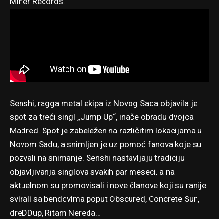
Miner Records.
Senshi, ragga metal ekipa iz Novog Sada objavila je
spot za treći singl „Jump Up“, inače obradu dvojca
Madred. Spot je zabeležen na različitim lokacijama u
Novom Sadu, a snimljen je uz pomoć fanova koje su
pozvali na snimanje. Senshi nastavljaju tradiciju
objavljivanja singlova svakih par meseci, a na
aktuelnom su promovisali i nove članove koji su ranije
svirali sa bendovima poput Obscured, Concrete Sun,
dreDDup, Ritam Nereda…