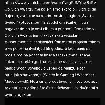
https://www.youtube.com/watch?v=gPUMYpw8xPM
Oblivion Awaits, ime koje nismo skoro bili u prilici da
čujemo, vratio se sa starim-novim singlom „Svarta
Svanor“ (otpevanom na švedskom jeziku) i istim
nagovestio da je novi album u pripremi. Podsetimo,
Oblivion Awaits bio je aktivan kao višečlani
eksperimentalni neoklasični folk metal projekat
tokom
prve polovine dvehiljaditih godina
, a kroz bend su
prošla brojna poznata imena srpske metal scene.
Tokom proteklih godina, ekipa se rasula, ali je lider
benda Srđan Jovanović uspeo da realizuje par
studijskih ostvarenja (
Winter is Coming
i
Where the
Muses Dwell
). Novi singl predstavio je i novu postavu,
te ostaje da vidimo šta će se dešavati u budućnosti s
ovim projektom.