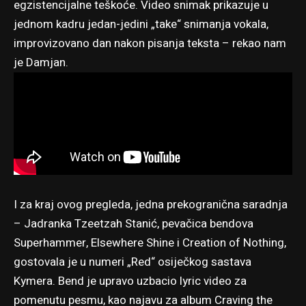
egzistencijalne teškoće. Video snimak prikazuje u
jednom kadru jedan-jedini „take“ snimanja vokala,
improvizovano dan nakon pisanja teksta – rekao nam
je Damjan.
I za kraj ovog pregleda, jedna prekogranična saradnja
– Jadranka Tzeetzah Stanić, pevačica bendova
Superhammer, Elsewhere Shine i Creation of Nothing,
gostovala je u numeri „Red“ osiječkog sastava
Kymera. Bend je upravo uzbacio lyric video za
pomenutu pesmu, kao najavu za album Craving the