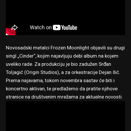
Novosadski metalci Frozen Moonlight objavili su drugi
singl „Cinder“, kojim najavljuju debi album na kojem
uveliko rade. Za produkciju je bio zadužen Srđan
Toljagić (Origin Studios), a za orkestracije Dejan Ilić.
Prema najavama, tokom novembra sastav će biti i
koncertno aktivan, te predlažemo da pratite njihove
stranice na društvenim mrežama za aktuelne novosti.