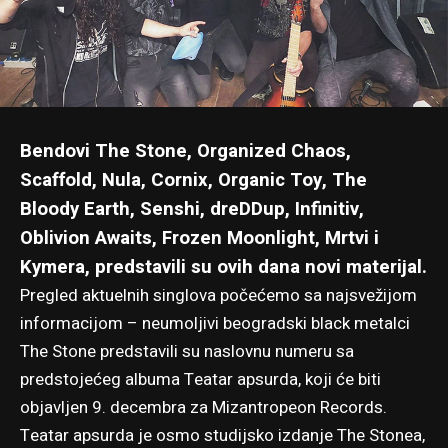
Bendovi The Stone, Organized Chaos,
Scaffold, Nula, Cornix, Organic Toy, The
Bloody Earth, Senshi, dreDDup, Infinitiv,
Oblivion Awaits, Frozen Moonlight, Mrtvi i
Kymera, predstavili su ovih dana novi materijal.
Pregled aktuelnih singlova počećemo sa najsvežijom
informacijom – neumoljivi beogradski black metalci
The Stone predstavili su naslovnu numeru
sa
predstojećeg albuma Teatar apsurda
, koji će biti
objavljen 9. decembra za Mizantropeon Records.
Teatar apsurda je osmo studijsko izdanje The Stonea,