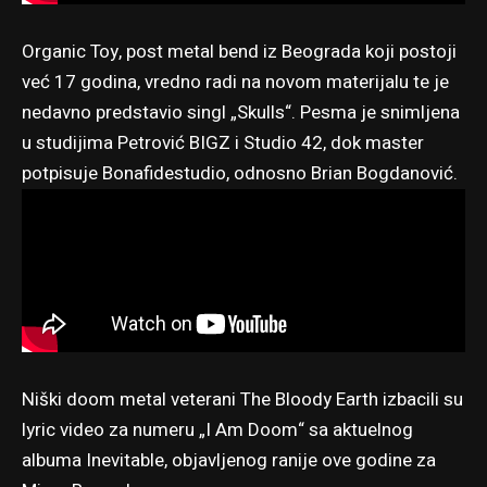
Organic Toy, post metal bend iz Beograda koji postoji
već 17 godina, vredno radi na novom materijalu te je
nedavno predstavio singl „Skulls“. Pesma je snimljena
u studijima Petrović BIGZ i Studio 42, dok master
potpisuje Bonafidestudio, odnosno Brian Bogdanović.
Niški doom metal veterani The Bloody Earth izbacili su
lyric video za numeru „I Am Doom“ sa aktuelnog
albuma
Inevitable
, objavljenog ranije ove godine za