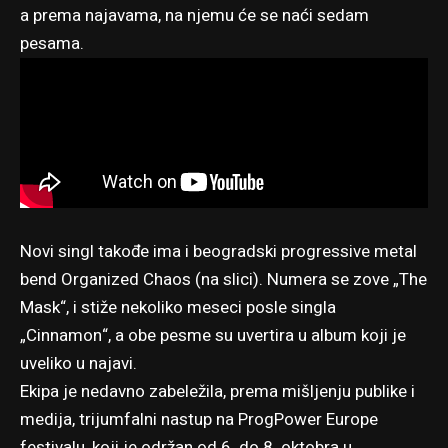
a prema najavama, na njemu će se naći sedam
pesama.
Novi singl takođe ima i beogradski progressive metal
bend Organized Chaos (na slici). Numera se zove „The
Mask“, i stiže nekoliko meseci posle singla
„Cinnamon“, a obe pesme su uvertira u album koji je
uveliko u najavi.
Ekipa je nedavno zabeležila, prema mišljenju publike i
medija, trijumfalni nastup
na ProgPower Europe
festivalu
, koji je održan od 6. do 8. oktobra u