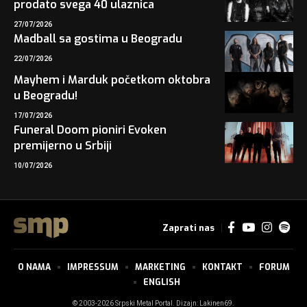
prodato svega 40 ulaznica
27/07/2026
Madball sa gostima u Beogradu
22/07/2026
Mayhem i Marduk početkom oktobra
u Beogradu!
17/07/2026
Funeral Doom pioniri Evoken
premijerno u Srbiji
10/07/2026
Zaprati nas
O NAMA
IMPRESSUM
MARKETING
KONTAKT
FORUM
ENGLISH
© 2003-2026 Srpski Metal Portal. Dizajn:
Lakinen69
.