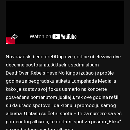
Novosadski bend dreDDup ove godine obeležava dve
decenije postojanja. Aktuelni, sedmi album
DeathOven:Rebels Have No Kings izašao je prošle
godine za beogradsku etiketu Lampshade Media, a
kako je sastav svoj fokus usmerio na koncerte
posvećene pomenutom jubileju, tek ove godine rešili
su da urade spotove i da krenu u promociju samog
albuma. U planu su četiri spota – tri za numere sa već
pomenutog albuma, te dodatni spot za pesmu „Etika“
sa prethodnog, šestog, albuma.