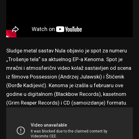
Sludge metal sastav Nula objavio je spot za numeru
„Trošenje tela“ sa aktuelnog EP-a
Kenoma
. Spot je
mračni i atmosferični video kolaž sastavljen od scena
iz filmova Possession (Andrzej Julawski) i Štićenik
(Đorđe Kadijević). Kenoma je izašla u februaru ove
godine u digitalnom (Blackbow Records), kasetnom
(Grim Reaper Records) i CD (samoizdanje) formatu.