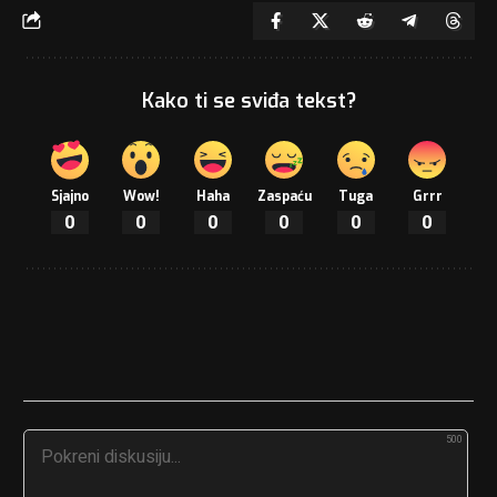
Kako ti se sviđa tekst?
Sjajno
Wow!
Haha
Zaspaću
Tuga
Grrr
0
0
0
0
0
0
500