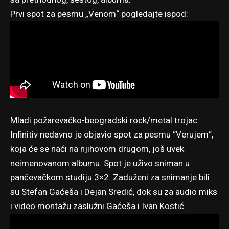
Prvi spot za pesmu „Venom“ pogledajte ispod:
Mladi požarevačko-beogradski rock/metal trojac
Infinitiv nedavno je objavio spot za pesmu “Verujem“,
koja će se naći na njihovom drugom, još uvek
neimenovanom albumu. Spot je uživo sniman u
pančevačkom studiju 3×2. Zaduženi za snimanje bili
su Stefan Gaćeša i Dejan Sredić, dok su za audio miks
i video montažu zaslužni Gaćeša i Ivan Kostić.