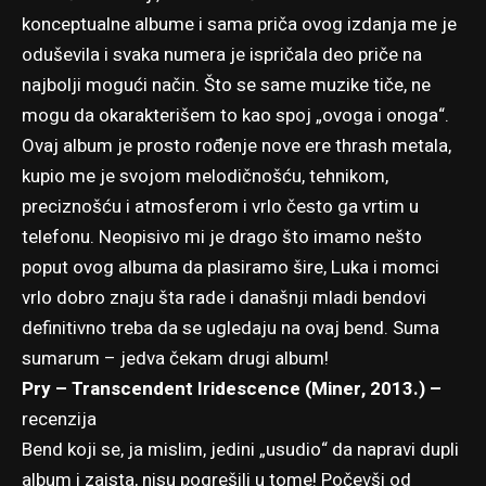
konceptualne albume i sama priča ovog izdanja me je
oduševila i svaka numera je ispričala deo priče na
najbolji mogući način. Što se same muzike tiče, ne
mogu da okarakterišem to kao spoj „ovoga i onoga“.
Ovaj album je prosto rođenje nove ere thrash metala,
kupio me je svojom melodičnošću, tehnikom,
preciznošću i atmosferom i vrlo često ga vrtim u
telefonu. Neopisivo mi je drago što imamo nešto
poput ovog albuma da plasiramo šire, Luka i momci
vrlo dobro znaju šta rade i današnji mladi bendovi
definitivno treba da se ugledaju na ovaj bend. Suma
sumarum – jedva čekam drugi album!
Pry – Transcendent Iridescence (Miner, 2013.) –
recenzija
Bend koji se, ja mislim, jedini „usudio“ da napravi dupli
album i zaista, nisu pogrešili u tome! Počevši od