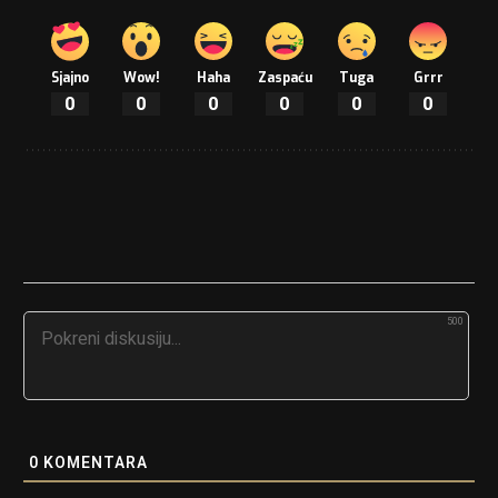
Sjajno
Wow!
Haha
Zaspaću
Tuga
Grrr
0
0
0
0
0
0
500
0
KOMENTARA