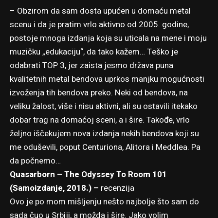
– Obzirom da sam dosta upućen u domaću metal
scenu i da je pratim vrlo aktivno od 2005. godine,
postoje mnoga izdanja koja su uticala na mene i moju
muzičku „edukaciju“, da tako kažem… Teško je
odabrati TOP 3, jer zaista jesmo država puna
kvalitetnih metal bendova uprkos manjku mogućnosti
izvoženja tih bendova preko. Neki od bendova, na
veliku žalost, više i nisu aktivni, ali su ostavili itekako
dobar trag na domaćoj sceni, a i šire. Takođe, vrlo
željno iščekujem nova izdanja nekih bendova koji su
me oduševili, poput Centuriona, Alitora i Meddlea. Pa
da počnemo…
Quasarborn – The Odyssey To Room 101
(Samoizdanje, 2018.) –
recenzija
Ovo je po mom mišljenju nešto najbolje što sam do
sada čuo u Srbiji, a možda i šire. Jako volim