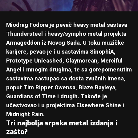
Miodrag Fodora je pevač heavy metal sastava
Thundersteel i heavy/sympho metal projekta
Armageddon iz Novog Sada. U toku muzičke
karijere, pevao je i u sastavima SinophiA,
Prototype Unleashed, Claymorean, Merciful
Angel i mnogim drugima, te sa gorepomenutim
sastavima nastupao sa dosta zvučnih imena,
poput Tim Ripper Owensa, Blaze Bayleya,
Guardians of Time i drugih. Takođe je
učestvovao i u projektima Elsewhere Shine i
Midnight Rain.
Tri najbolja srpska metal izdanja i
zašto?