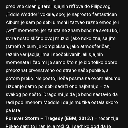
predivne clean gitare i sjajnih riffova do Filipovog
„Eddie Wedder“ vokala, spoj je naprosto fantastičan.
Album je sam po sebi u meni izazvao razne emocije i
„wtf“ momente, jer zaista ne znam bend na svetu koji
svira nešto slično ovoj muzici (ako neko zna, šaljite.
(smeh) Album je kompleksan, jako atmosferičan,
raznih varijacija, ima i neočekivanih, ali sjajnih
momenata i žao mi je samo što nije bio toliko dobro
prepoznat prvenstveno od strane naše publike, a
potom preko. Ne postoji loša pesma na ovom albumu
i izdanje samo po sebi sadrži ono najbitnije – za
svakog po nešto. Drago mi je da je bend nastavio da
radi pod imenom Meddle i da je muzika ostala skoro
pa ista.
Forever Storm – Tragedy (EBM, 2013.)
–
recenzija
Rekao sam to i ranije, a reći ću i sad: ko god da je