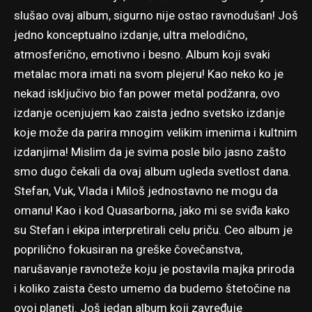
slušao ovaj album, sigurno nije ostao ravnodušan! Još
jedno konceptualno izdanje, ultra melodično,
atmosferično, emotivno i besno. Album koji svaki
metalac mora imati na svom plejeru! Kao neko ko je
nekad isključivo bio fan power metal podžanra, ovo
izdanje ocenjujem kao zaista jedno svetsko izdanje
koje može da parira mnogim velikim imenima i kultnim
izdanjima! Mislim da je svima posle bilo jasno zašto
smo dugo čekali da ovaj album ugleda svetlost dana.
Stefan, Vuk, Vlada i Miloš jednostavno ne mogu da
omanu! Kao i kod Quasarborna, jako mi se sviđa kako
su Stefan i ekipa interpretirali celu priču. Ceo album je
poprilično fokusiran na greške čovečanstva,
narušavanje ravnoteže koju je postavila majka priroda
i koliko zaista često umemo da budemo štetočine na
ovoj planeti. Još jedan album koji zavređuje