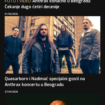
FOTO
I
VIDEO
Anthrax konačno u Beogradu:
Čekanje dugo četiri decenije
01/06/2026
Quasarborn i Nadimač specijalni gosti na
Anthrax koncertu u Beogradu
27/04/2026