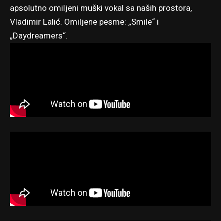
apsolutno omiljeni muški vokal sa naših prostora,
Vladimir Lalić. Omiljene pesme: „Smile“ i
„Daydreamers“.