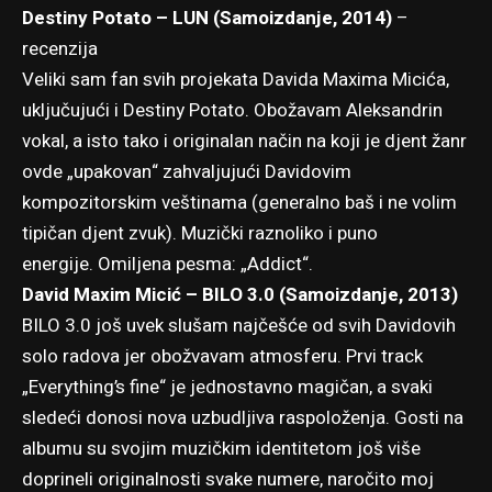
Destiny Potato – LUN (Samoizdanje, 2014)
–
recenzija
Veliki sam fan svih projekata Davida Maxima Micića,
uključujući i Destiny Potato. Obožavam Aleksandrin
vokal, a isto tako i originalan način na koji je djent žanr
ovde „upakovan“ zahvaljujući Davidovim
kompozitorskim veštinama (generalno baš i ne volim
tipičan djent zvuk). Muzički raznoliko i puno
energije. Omiljena pesma: „Addict“.
David Maxim Micić – BILO 3.0 (Samoizdanje, 2013)
BILO 3.0 još uvek slušam najčešće od svih Davidovih
solo radova jer obožvavam atmosferu. Prvi track
„Everything’s fine“ je jednostavno magičan, a svaki
sledeći donosi nova uzbudljiva raspoloženja. Gosti na
albumu su svojim muzičkim identitetom još više
doprineli originalnosti svake numere, naročito moj