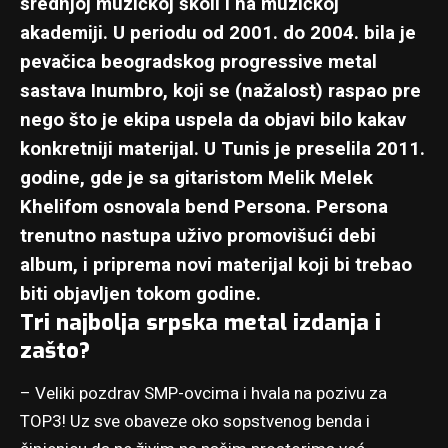
srednjoj muzičkoj školi i na muzičkoj
akademiji. U periodu od 2001. do 2004. bila je
pevačica beogradskog progressive metal
sastava Inumbro, koji se (nažalost) raspao pre
nego što je ekipa uspela da objavi bilo kakav
konkretniji materijal. U Tunis je preselila 2011.
godine, gde je sa gitaristom Melik Melek
Khelifom osnovala bend Persona. Persona
trenutno nastupa uživo promovišući debi
album, i priprema novi materijal koji bi trebao
biti objavljen tokom godine.
Tri najbolja srpska metal izdanja i
zašto?
– Veliki pozdrav SMP-ovcima i hvala na pozivu za
TOP3
! Uz sve obaveze oko sopstvenog benda i