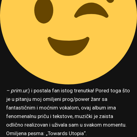
– prim.ur.
) i postala fan istog trenutka! Pored toga što
je u pitanju moj omiljeni prog/power žanr sa
fantastičnim i moćnim vokalom, ovaj album ima
fenomenalnu priču i tekstove, muzički je zaista
odlično realizovan i uživala sam u svakom momentu.
Omiljena pesma: „Towards Utopia“.