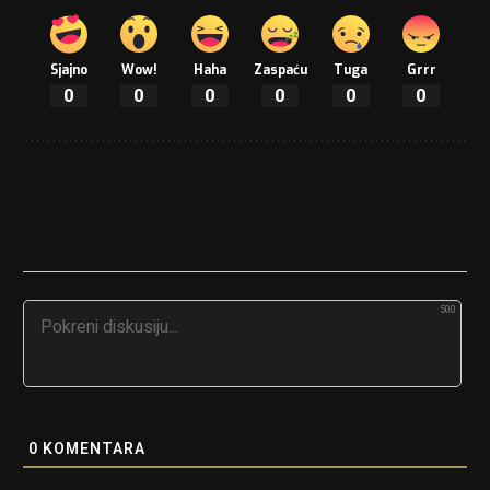
Sjajno
Wow!
Haha
Zaspaću
Tuga
Grrr
0
0
0
0
0
0
500
0
KOMENTARA