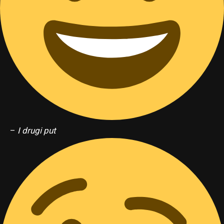
–
I drugi put