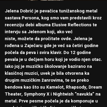
Jelena Dobrić je pevačica tunižanskog metal
sastava Persona, kog smo vam predstavili kroz
recenziju debi albuma
Elusive Reflections
te
intervju sa Jelenom koji, ako već
niste,
možete da pročitate ovde
. Jelena je
rođena u Zaječaru gde je već sa četiri godine
počela da peva i svira klavir. Do 12 godine
pevala je u dečjem horu koji je vodio njen otac.
Iako joj je muzičko školovanje bazirano na
klasičnoj muzici, uvek je bila otvorena ka
drugim muzičkim žanrovima, te se preko
bendova kao što su Kamelot, Rhapsody, Dream
Theater, Symphony X i Nightwish “navukla” na
metal. Prve pesme počela je da komponuje u