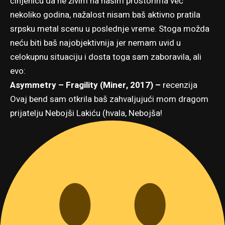
činjenicu da ne živim na našim prostorima već
nekoliko godina, nažalost nisam baš aktivno pratila
srpsku metal scenu u poslednje vreme. Stoga možda
neću biti baš najobjektivnija jer nemam uvid u
celokupnu situaciju i dosta toga sam zaboravila, ali
evo:
Asymmetry – Fragility (Miner, 2017) –
recenzija
Ovaj bend sam otkrila baš zahvaljujući mom dragom
prijatelju Nebojši Lakiću (hvala, Nebojša!