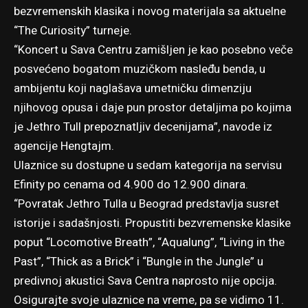
bezvremenskih klasika i novog materijala sa aktuelne
“The Curiosity” turneje.
“Koncert u Sava Centru zamišljen je kao posebno veče
posvećeno bogatom muzičkom nasleđu benda, u
ambijentu koji naglašava umetničku dimenziju
njihovog opusa i daje pun prostor detaljima po kojima
je Jethro Tull prepoznatljiv decenijama”, navode iz
agencije Hengtajm.
Ulaznice su dostupne u sedam kategorija
na servisu
Efinity
po cenama od 4.900 do 12.900 dinara.
“Povratak Jethro Tulla u Beograd predstavlja susret
istorije i sadašnjosti. Propustiti bezvremenske klasike
poput “Locomotive Breath”, “Aqualung”, “Living in the
Past”, “Thick as a Brick” i “Bungle in the Jungle” u
predivnoj akustici Sava Centra naprosto nije opcija.
Osigurajte svoje ulaznice na vreme, pa se vidimo 11.