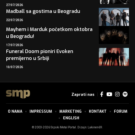
27/07/2026
Madball sa gostima u Beogradu
22/07/2026
Mayhem i Marduk početkom oktobra
u Beogradu!
17/07/2026
Funeral Doom pioniri Evoken
premijerno u Srbiji
10/07/2026
Zaprati nas
O NAMA
IMPRESSUM
MARKETING
KONTAKT
FORUM
ENGLISH
© 2003-2026 Srpski Metal Portal. Dizajn:
Lakinen69
.