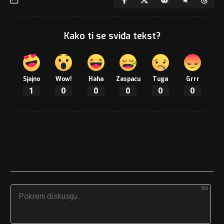
Kako ti se sviđa tekst?
Sjajno
Wow!
Haha
Zaspaću
Tuga
Grrr
1
0
0
0
0
0
500