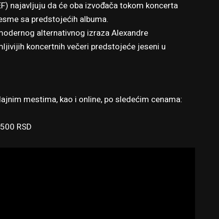
EF) najavljuju da će oba izvođača tokom koncerta
 pesme sa predstojećih albuma.
 modernog alternativnog izraza Alexandre
jivijih koncertnih večeri predstojeće jeseni u
odajnim mestima,
kao i online
, po sledećim cenama:
2.500 RSD