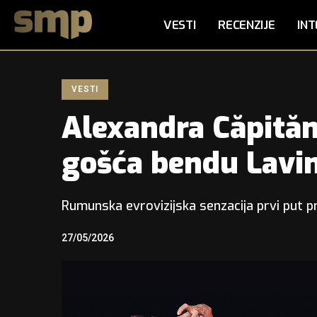
VESTI
RECENZIJE
INT
VESTI
Alexandra Căpităn
gošća bendu Lavi
Rumunska evrovizijska senzacija prvi put 
27/05/2026