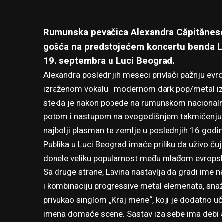
Rumunska pevačica Alexandra Căpitănesc
gošća na predstojećem koncertu benda La
19. septembra u Luci Beograd.
Alexandra poslednjih meseci privlači pažnju evro
izraženom vokalu i modernom dark pop/metal izr
stekla je nakon pobede na rumunskom nacionaln
potom i
nastupom na ovogodišnjem takmičenju
najbolji plasman te zemlje u poslednjih 16 godin
Publika u Luci Beograd imaće priliku da uživo ču
donele veliku popularnost među mlađom evropsko
Sa druge strane, Lavina nastavlja da gradi ime n
i kombinaciju progressive metal elemenata, snaž
privukao singlom „Kraj mene“, koji je dodatno uč
imena domaće scene. Sastav iza sebe ima debi