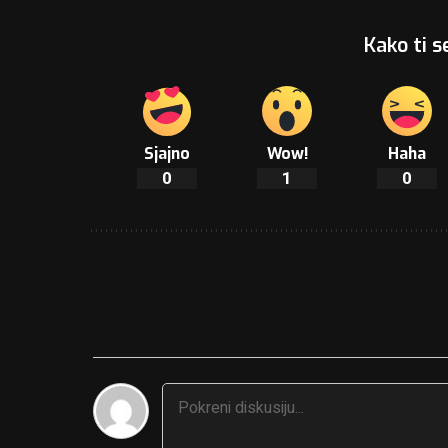
Kako ti s
Sjajno
Wow!
Haha
0
1
0