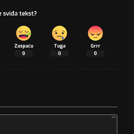
e sviđa tekst?
Zaspaću
Tuga
Grrr
0
0
0
500