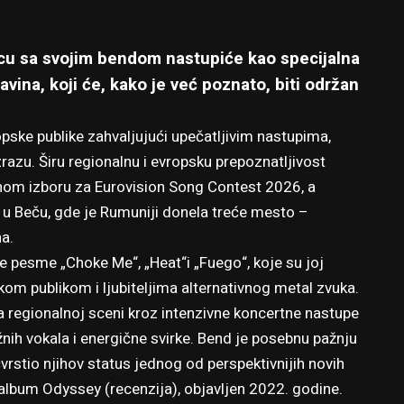
u sa svojim bendom nastupiće kao specijalna
vina, koji će,
kako je već poznato
, biti održan
pske publike zahvaljujući upečatljivim nastupima,
azu. Širu regionalnu i evropsku prepoznatljivost
om izboru za Eurovision Song Contest 2026, a
 u Beču
, gde je Rumuniji donela treće mesto –
a.
je pesme „Choke Me“, „Heat“i „Fuego“, koje su joj
m publikom i ljubiteljima alternativnog metal zvuka.
a regionalnoj sceni kroz intenzivne koncertne nastupe
nih vokala i energične svirke. Bend je posebnu pažnju
vrstio njihov status jednog od perspektivnijih novih
 album Odyssey (
recenzija
), objavljen 2022. godine.