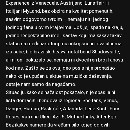
Experience iz Venecuele, Austrijanci Lunaffair ili
Italijani MyLand, bez obzira na kvalitet pomenutih,
sasvim odgovorno tvrdim – nemaju niti jednog
jedinog fana u ovim krajevima. Još je, ispade na kraju,
jedino respektabilno ime i sastav koji ima kakav takav
status na međunarodnoj muzičkoj sceni i dva albuma
iza sebe, bio brazilski heavy metal bend Shadowside,
ali ni oni, pokazalo se, nemaju ni dvocifren broj fanova
kod nas. Zašto se za ovaj deo posla nije pronašao
neko ko je upućen u aktuelna muzička dešavanja,
ostaje nam samo da nagađamo.
Situaciju, kako se nažalost pokazalo, nije spasila ni
lista domaćih i bendova iz regiona. Sheitans, Venus,
Danger, Human, Raskršće, Atlantida, Lene Kosti, Four
Roses, Vatrene Ulice, Azil 5, Motherfunky, Alter Ego…
Bez ikakve namere da vređam bilo kojeg od ovih