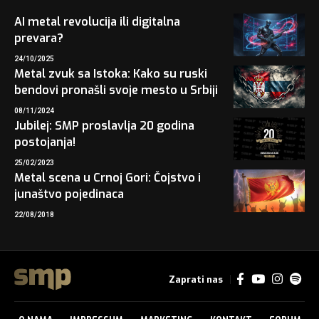
AI metal revolucija ili digitalna
prevara?
24/10/2025
Metal zvuk sa Istoka: Kako su ruski
bendovi pronašli svoje mesto u Srbiji
08/11/2024
Jubilej: SMP proslavlja 20 godina
postojanja!
25/02/2023
Metal scena u Crnoj Gori: Čojstvo i
junaštvo pojedinaca
22/08/2018
Zaprati nas