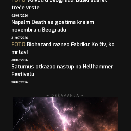
FOTO
Voivod u Beogradu: Bliski susret
treće vrste
02/08/2026
Napalm Death sa gostima krajem
novembra u Beogradu
31/07/2026
FOTO
Biohazard razneo Fabriku: Ko živ, ko
mrtav!
30/07/2026
Saturnus otkazao nastup na Hellhammer
Festivalu
30/07/2026
– DEŠAVANJA –