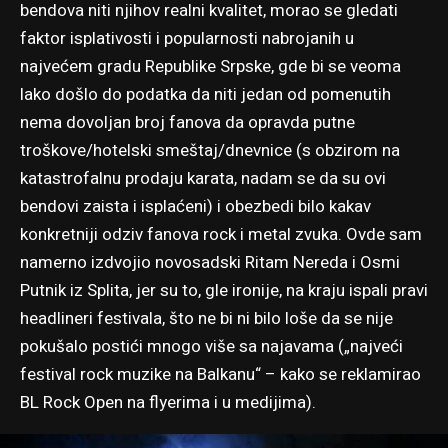
bendova niti njihov realni kvalitet, morao se gledati
faktor isplativosti i popularnosti nabrojanih u
najvećem gradu Republike Srpske, gde bi se veoma
lako došlo do podatka da niti jedan od pomenutih
nema dovoljan broj fanova da opravda putne
troškove/hotelski smeštaj/dnevnice (s obzirom na
katastrofalnu prodaju karata, nadam se da su ovi
bendovi zaista i isplaćeni) i obezbedi bilo kakav
konkretniji odziv fanova rock i metal zvuka. Ovde sam
namerno izdvojio novosadski Ritam Nereda i Osmi
Putnik iz Splita, jer su to, gle ironije, na kraju ispali pravi
headlineri festivala, što ne bi ni bilo loše da se nije
pokušalo postići mnogo više sa najavama („najveći
festival rock muzike na Balkanu“ – kako se reklamirao
BL Rock Open na flyerima i u medijima).