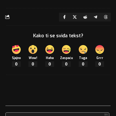
Kako ti se sviđa tekst?
Sjajno
Wow!
Haha
Zaspaću
Tuga
Grrr
0
0
0
0
0
0
500