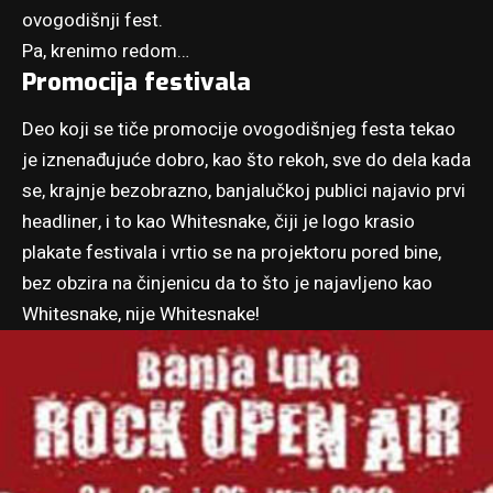
ovogodišnji fest.
Pa, krenimo redom…
Promocija festivala
Deo koji se tiče promocije ovogodišnjeg festa tekao
je iznenađujuće dobro, kao što rekoh, sve do dela kada
se, krajnje bezobrazno, banjalučkoj publici najavio prvi
headliner, i to kao Whitesnake, čiji je logo krasio
plakate festivala i vrtio se na projektoru pored bine,
bez obzira na činjenicu da to što je najavljeno kao
Whitesnake, nije Whitesnake!