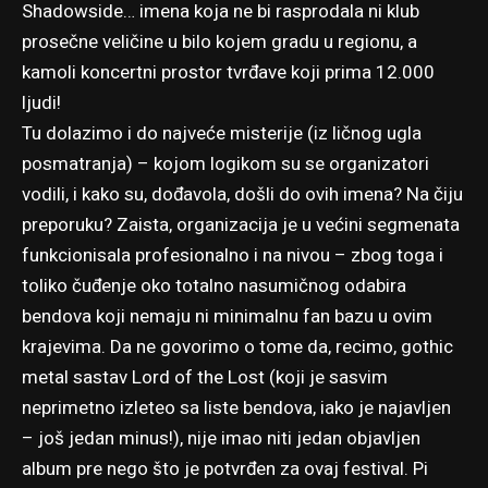
Shadowside… imena koja ne bi rasprodala ni klub
prosečne veličine u bilo kojem gradu u regionu, a
kamoli koncertni prostor tvrđave koji prima 12.000
ljudi!
Tu dolazimo i do najveće misterije (iz ličnog ugla
posmatranja) – kojom logikom su se organizatori
vodili, i kako su, dođavola, došli do ovih imena? Na čiju
preporuku? Zaista, organizacija je u većini segmenata
funkcionisala profesionalno i na nivou – zbog toga i
toliko čuđenje oko totalno nasumičnog odabira
bendova koji nemaju ni minimalnu fan bazu u ovim
krajevima. Da ne govorimo o tome da, recimo, gothic
metal sastav Lord of the Lost (koji je sasvim
neprimetno izleteo sa liste bendova, iako je najavljen
– još jedan minus!), nije imao niti jedan objavljen
album pre nego što je potvrđen za ovaj festival. Pi