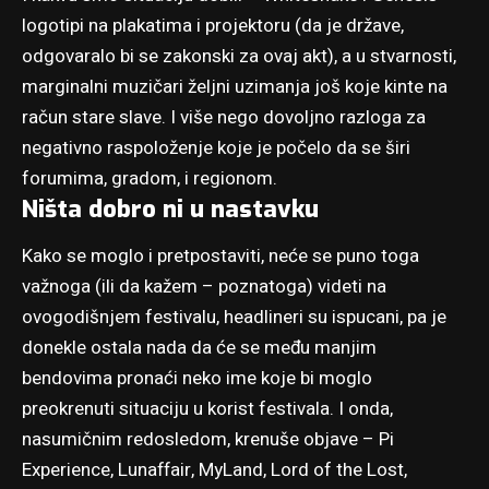
logotipi na plakatima i projektoru (da je države,
odgovaralo bi se zakonski za ovaj akt), a u stvarnosti,
marginalni muzičari željni uzimanja još koje kinte na
račun stare slave. I više nego dovoljno razloga za
negativno raspoloženje koje je počelo da se širi
forumima, gradom, i regionom.
Ništa dobro ni u nastavku
Kako se moglo i pretpostaviti, neće se puno toga
važnoga (ili da kažem – poznatoga) videti na
ovogodišnjem festivalu, headlineri su ispucani, pa je
donekle ostala nada da će se među manjim
bendovima pronaći neko ime koje bi moglo
preokrenuti situaciju u korist festivala. I onda,
nasumičnim redosledom, krenuše objave – Pi
Experience, Lunaffair, MyLand, Lord of the Lost,