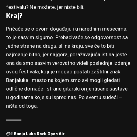
festivalu? Ne možete, jer niste bili.
Kraj?
Pričaće se o ovom događaju i u narednim mesecima,
to je sasvim sigurno. Prebacivaće se odgovornost sa
jedne strane na drugu, ali na kraju, sve će to biti
najmanje bitno, jer najgora, poražavajuća istina jeste
ona da smo sasvim verovatno videli poslednje izdanje
ovog festivala, koji je mogao postati zaštitni znak
Banjaluke i mesto na kojem smo svi mogli gledati
odlične domaće i strane gitarski orijentisane sastave
u godinama koje su ispred nas. Po svemu sudeći –
ništa od toga.
#
Banja Luka Rock Open Air