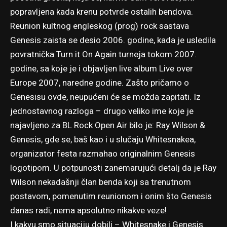
popravljena kada krenu potvrde ostalih bendova.
Reunion kultnog engleskog (prog) rock sastava
Genesis zaista se desio 2006. godine, kada je usledila
povratnička Turn it On Again turneja tokom 2007.
godine, sa koje je i objavljen live album Live over
Europe 2007, naredne godine. Zašto pričamo o
Genesisu ovde, neupućeni će se možda zapitati. Iz
jednostavnog razloga – drugo veliko ime koje je
najavljeno za BL Rock Open Air bilo je: Ray Wilson &
Genesis, gde se, baš kao i u slučaju Whitesnakea,
organizator festa razmahao originalnim Genesis
logotipom. U potpunosti zanemarujući detalj da je Ray
Wilson nekadašnji član benda koji sa trenutnom
postavom, pomenutim reunionom i onim što Genesis
danas radi, nema apsolutno nikakve veze!
I kakvu smo situaciju dobili – Whitesnake i Genesis