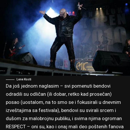
Lene Kosti
Da još jednom naglasim – svi pomenuti bendovi
odradili su odličan (ili dobar, retko kad prosečan)
posao (uostalom, na to smo se i fokusirali u dnevnim
izveštajima sa festivala), bendovi su svirali srcem i
dušom za malobrojnu publiku, i svima njima ogroman
RESPECT – oni su, kao i onaj mali deo poštenih fanova