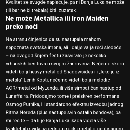
Kvalitet se svugde naplaćuje, pa ni Banja Luka ne može
(ili bar ne bi trebala) biti izuzetak.
Ne može Metallica ili Iron Maiden
preko noći
Na stranu činjenica da su nastupala mahom
nepoznata svetska imena, ali i dalje valja reći sledeće
– na ovogodišnjem festu zasviralo je nekoliko
vrhunskih bendova u svojim žanrovima. Nećemo skoro
videti bolji heavy metal od Shadowsidea ili „lekciju iz
metala“ Lenih Kosti, nećemo videti bolji melodic
AOR/metal od MyLanda, ili više simpatičan nastup od
Lunaffaira. Pridodajmo tome i preiskren performans
Osmog Putnika, ili standardno efektnu izvedbu jednog
Ritma Nereda (plus nastupe svih ostalih bendova), pa
mi recite – da li je Banja Luka ikada videla više
kvalitetnih svirki na jednom rock i metal orijentisanom