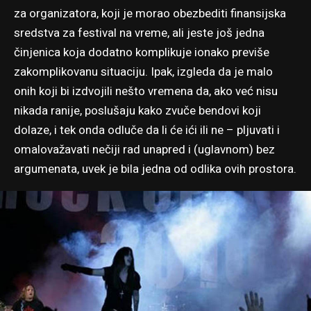
za organizatora, koji je morao obezbediti finansijska
sredstva za festival na vreme, ali jeste još jedna
činjenica koja dodatno komplikuje ionako previše
zakomplikovanu situaciju. Ipak, izgleda da je malo
onih koji bi izdvojili nešto vremena da, ako već nisu
nikada ranije, poslušaju kako zvuče bendovi koji
dolaze, i tek onda odluče da li će ići ili ne – pljuvati i
omalovažavati nečiji rad unapred i (uglavnom) bez
argumenata, uvek je bila jedna od odlika ovih prostora.