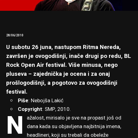
28/06/2010
U subotu 26 juna, nastupom Ritma Nereda,
završen je ovogodišnji, inače drugi po redu, BL
Rock Open Air festival. Više minusa, nego
pluseva – zajednička je ocena i za onaj
prošlogodišnji, a pogotovo za ovogodišnji
festival.
Piše
: Nebojša Lakić
Copyright
: SMP, 2010.
N
ažalost, mirisalo je sve na propast još od
dana kada su objavljena najbitnija imena,
headlineri, koji su trebali da obeleže