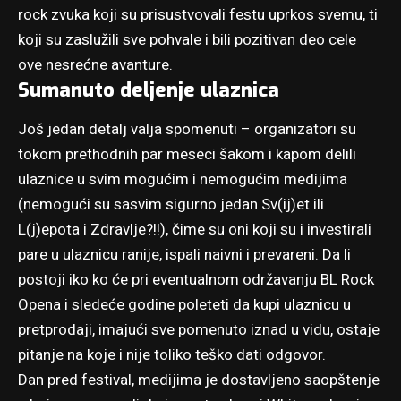
rock zvuka koji su prisustvovali festu uprkos svemu, ti
koji su zaslužili sve pohvale i bili pozitivan deo cele
ove nesrećne avanture.
Sumanuto deljenje ulaznica
Još jedan detalj valja spomenuti – organizatori su
tokom prethodnih par meseci šakom i kapom delili
ulaznice u svim mogućim i nemogućim medijima
(nemogući su sasvim sigurno jedan Sv(ij)et ili
L(j)epota i Zdravlje?!!), čime su oni koji su i investirali
pare u ulaznicu ranije, ispali naivni i prevareni. Da li
postoji iko ko će pri eventualnom održavanju BL Rock
Opena i sledeće godine poleteti da kupi ulaznicu u
pretprodaji, imajući sve pomenuto iznad u vidu, ostaje
pitanje na koje i nije toliko teško dati odgovor.
Dan pred festival, medijima je dostavljeno saopštenje