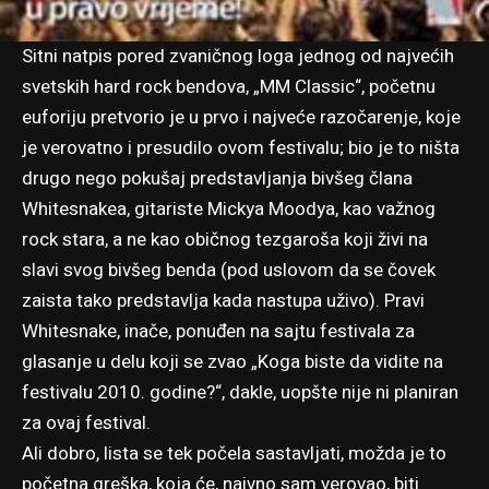
Sitni natpis pored zvaničnog loga jednog od najvećih
svetskih hard rock bendova, „MM Classic“, početnu
euforiju pretvorio je u prvo i najveće razočarenje, koje
je verovatno i presudilo ovom festivalu; bio je to ništa
drugo nego pokušaj predstavljanja bivšeg člana
Whitesnakea, gitariste Mickya Moodya, kao važnog
rock stara, a ne kao običnog tezgaroša koji živi na
slavi svog bivšeg benda (pod uslovom da se čovek
zaista tako predstavlja kada nastupa uživo). Pravi
Whitesnake, inače, ponuđen na sajtu festivala za
glasanje u delu koji se zvao „Koga biste da vidite na
festivalu 2010. godine?“, dakle, uopšte nije ni planiran
za ovaj festival.
Ali dobro, lista se tek počela sastavljati, možda je to
početna greška, koja će, naivno sam verovao, biti