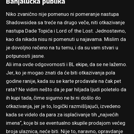
Banjalučka publika
Niko zvanično nije pomenuo ni pomeranje nastupa
Shadowsidea sa treće na drugo veče, niti otkazivanje
nastupa Dade Topića i Lord of the Lost. Jednostavno,
kao da nikada nisu ni pomenuti u najavama. Mislim da
je dovoljno rečeno na tu temu, i da su vam stvari u
potpunosti jasne.
Ali ima ovde odgovornosti i BL ekipe, da se ne lažemo.
Jer, ko je mogao znati da će biti otkazivanja pola
godine ranije, kada su se karte prodavale na čak pet
rata? Ne vidim nešto da je par hiljada ljudi poletelo da
ih kupi tada, čime sigurno ne bi ni došlo do
otkazivanja, jer je to, logički razmišljajući, izvedeno
kada se videlo da para za isplaćivanje tih „najvećih
imena“, koje bi se eventualno skupile prodajom većeg
broja ulaznica, neće biti. Nije to, naravno, opravdanje