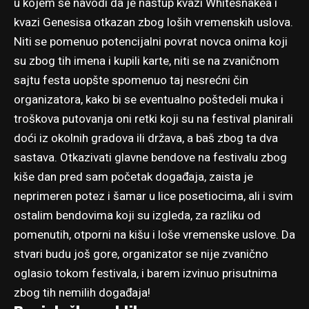
u kojem se navodi da je nastup kvazi Whitesnakea i
kvazi Genesisa otkazan zbog loših vremenskih uslova.
Niti se pomenuo potencijalni povrat novca onima koji
su zbog tih imena i kupili karte, niti se na zvaničnom
sajtu festa uopšte spomenuo taj nesrećni čin
organizatora, kako bi se eventualno poštedeli muka i
troškova putovanja oni retki koji su na festival planirali
doći iz okolnih gradova ili država, a baš zbog ta dva
sastava. Otkazivati glavne bendove na festivalu zbog
kiše dan pred sam početak događaja, zaista je
neprimeren potez i šamar u lice posetiocima, ali i svim
ostalim bendovima koji su izgleda, za razliku od
pomenutih, otporni na kišu i loše vremenske uslove. Da
stvari budu još gore, organizator se nije zvanično
oglasio tokom festivala, i barem izvinuo prisutnima
zbog tih nemilih događaja!