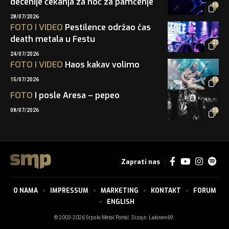
decenije čekanja za noć za pamćenje
15
28/07/2026
FOTO
I
VIDEO
Pestilence održao čas
death metala u Festu
21
24/07/2026
FOTO
I
VIDEO
Haos kakav volimo
15/07/2026
15
FOTO
I posle Aresa – pepeo
08/07/2026
15
Zaprati nas
O NAMA
IMPRESSUM
MARKETING
KONTAKT
FORUM
ENGLISH
© 2003-2026 Srpski Metal Portal. Dizajn:
Lakinen69
.