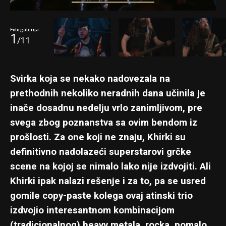
Foto galerija
1
/11
Svirka koja se nekako nadovezala na
prethodnih nekoliko neradnih dana učinila je
inače dosadnu nedelju vrlo zanimljivom, pre
svega zbog poznanstva sa ovim bendom iz
prošlosti. Za one koji ne znaju, Khirki su
definitivno nadolazeći superstarovi grčke
scene na kojoj se nimalo lako nije izdvojiti. Ali
Khirki ipak nalazi rešenje i za to, pa se usred
gomile copy-paste kolega ovaj atinski trio
izdvojio interesantnom kombinacijom
(tradicionalnog) heavy metala, rocka, pomalo