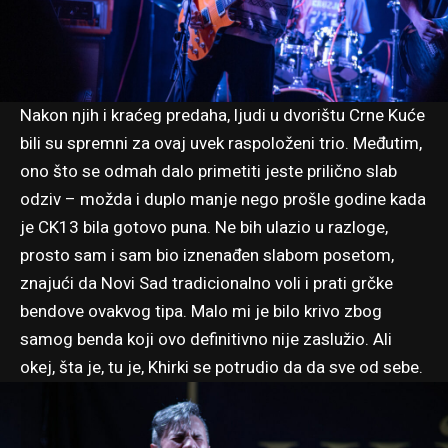
Nakon njih i kraćeg predaha, ljudi u dvorištu Crne Kuće
bili su spremni za ovaj uvek raspoloženi trio. Međutim,
ono što se odmah dalo primetiti jeste prilično slab
odziv – možda i duplo manje nego prošle godine kada
je CK13 bila gotovo puna. Ne bih ulazio u razloge,
prosto sam i sam bio iznenađen slabom posetom,
znajući da Novi Sad tradicionalno voli i prati grčke
bendove ovakvog tipa. Malo mi je bilo krivo zbog
samog benda koji ovo definitivno nije zaslužio. Ali
okej, šta je, tu je, Khirki se potrudio da da sve od sebe.