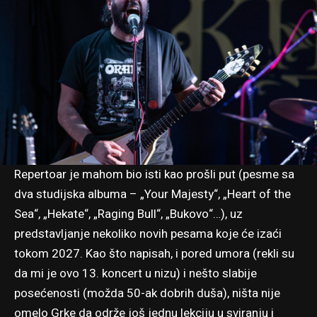
Repertoar je mahom bio isti kao prošli put (pesme sa
dva studijska albuma – „Your Majesty“, „Heart of the
Sea“, „Hekate“, „Raging Bull“, „Bukovo“…), uz
predstavljanje nekoliko novih pesama koje će izaći
tokom 2027. Kao što napisah, i pored umora (rekli su
da mi je ovo 13. koncert u nizu) i nešto slabije
posećenosti (možda 50-ak dobrih duša), ništa nije
omelo Grke da održe još jednu lekciju u sviranju i