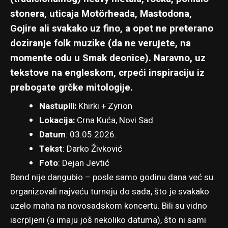
stonera, uticaja Motörheada, Mastodona,
Gojire ali svakako uz fino, a opet ne preterano
doziranje folk muzike (da ne verujete, na
momente odu u Smak deonice). Naravno, uz
tekstove na engleskom, crpeći inspiraciju iz
prebogate grčke mitologije.
Nastupili:
Khirki + Zyrion
Lokacija:
Crna Kuća, Novi Sad
Datum
: 03.05.2026.
Tekst
:
Darko Živković
Foto
:
Dejan Jevtić
Bend nije dangubio – posle samo godinu dana već su
organizovali najveću turneju do sada, što je svakako
uzelo maha na novosadskom koncertu. Bili su vidno
iscrpljeni (a imaju još nekoliko datuma), što ni sami