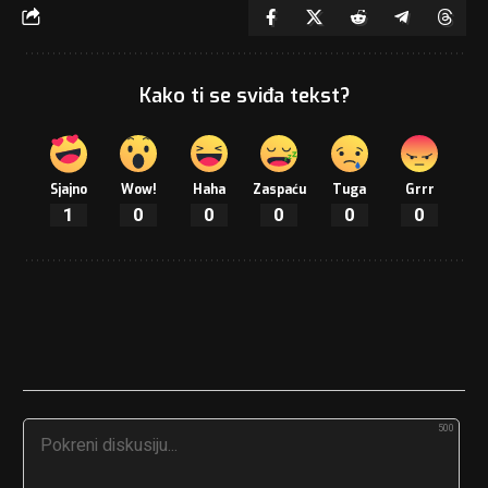
Kako ti se sviđa tekst?
Sjajno
Wow!
Haha
Zaspaću
Tuga
Grrr
1
0
0
0
0
0
500