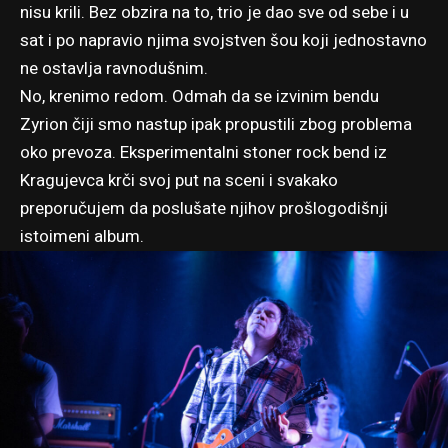
nisu krili. Bez obzira na to, trio je dao sve od sebe i u
sat i po napravio njima svojstven šou koji jednostavno
ne ostavlja ravnodušnim.
No, krenimo redom. Odmah da se izvinim bendu
Zyrion čiji smo nastup ipak propustili zbog problema
oko prevoza. Eksperimentalni stoner rock bend iz
Kragujevca krči svoj put na sceni i svakako
preporučujem da poslušate njihov
prošlogodišnji
istoimeni album
.