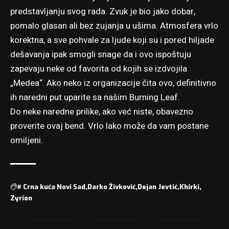
predstavljanju svog rada. Zvuk je bio jako dobar,
pomalo glasan ali bez zujanja u ušima. Atmosfera vrlo
korektna, a sve pohvale za ljude koji su i pored hiljade
dešavanja ipak smogli snage da i ovo ispoštuju
zapevaju neke od favorita od kojih se izdvojila
„Medea“. Ako neko iz organizacije čita ovo, definitivno
ih naredni put uparite sa našim Burning Leaf.
Do neke naredne prilike, ako već niste, obavezno
proverite ovaj bend. Vrlo lako može da vam postane
omiljeni.
#
Crna kuća Novi Sad
Darko Živković
Dejan Jevtić
Khirki
Zyrion