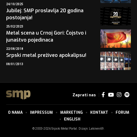
24/10/2025
Jubilej: SMP proslavlja 20 godina
postojanja!
25/02/2023
Metal scena u Crnoj Gori: Čojstvo i
junaštvo pojedinaca
22/08/2018
Srpski metal preživeo apokalipsu!
08/01/2013
Zaprati nas
O NAMA
IMPRESSUM
MARKETING
KONTAKT
FORUM
ENGLISH
© 2003-2026 Srpski Metal Portal. Dizajn:
Lakinen69
.