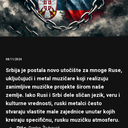
08/11/2024
Srbija je postala novo utočište za mnoge Ruse,
uključujući i metal muzičare koji realizuju
zanimljive muzičke projekte širom naše
zemlje. Iako Rusi i Srbi dele sličan jezik, veru i
kulturne vrednosti, ruski metalci često
stvaraju vlastite male zajednice unutar kojih
kreiraju specifičnu, rusku muzičku atmosferu.