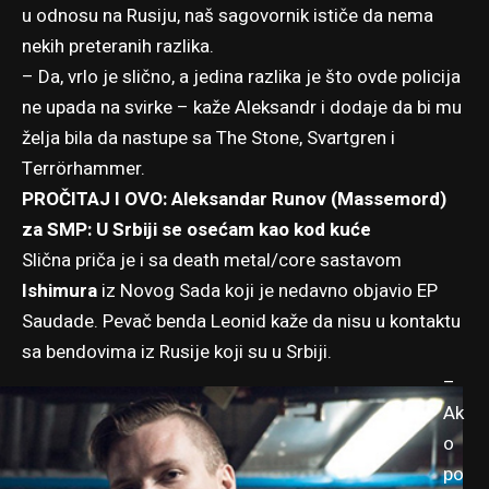
u odnosu na Rusiju, naš sagovornik ističe da nema
nekih preteranih razlika.
– Da, vrlo je slično, a jedina razlika je što ovde policija
ne upada na svirke – kaže Aleksandr i dodaje da bi mu
želja bila da nastupe sa The Stone, Svartgren i
Terrörhammer.
PROČITAJ I OVO: Aleksandar Runov (Massemord)
za SMP: U Srbiji se osećam kao kod kuće
Slična priča je i sa death metal/core sastavom
Ishimura
iz Novog Sada koji je nedavno objavio EP
Saudade. Pevač benda Leonid kaže da nisu u kontaktu
sa bendovima iz Rusije koji su u Srbiji.
–
Ak
o
po