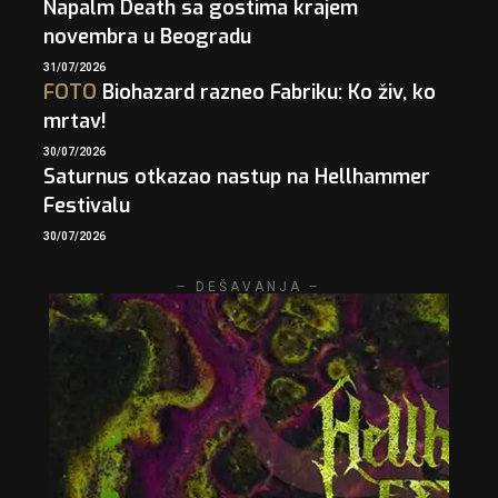
Napalm Death sa gostima krajem
novembra u Beogradu
31/07/2026
FOTO
Biohazard razneo Fabriku: Ko živ, ko
mrtav!
30/07/2026
Saturnus otkazao nastup na Hellhammer
Festivalu
30/07/2026
– DEŠAVANJA –