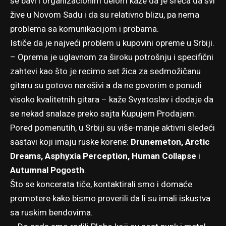
se bavi i organizacionim delom kaže da je sreća da svi
žive u Novom Sadu i da su relativno blizu, pa nema
problema sa komunikacijom i probama.
Ističe da je najveći problem u kupovini opreme u Srbiji.
– Oprema je uglavnom za široku potrošnju i specifični
zahtevi kao što je recimo set žica za sedmožičanu
gitaru su gotovo nerešivi a da ne govorim o ponudi
visoko kvalitetnih gitara – kaže Svyatoslav i dodaje da
se nekad snalaze preko sajta Kupujem Prodajem.
Pored pomenutih, u Srbiji su više-manje aktivni sledeći
sastavi koji imaju ruske korene:
Drunemeton, Arctic
Dreams, Asphyxia Perception, Human Collapse
i
Autumnal Pogosth
.
Što se koncerata tiče, kontaktirali smo i domaće
promotere kako bismo proverili da li su imali iskustva
sa ruskim bendovima.