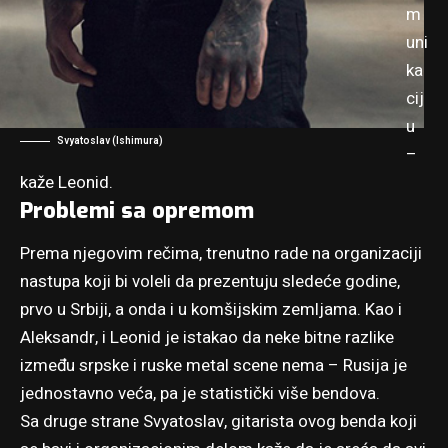
m
uni
ka
cij
u
Svyatoslav (Ishimura)
–
kaže Leonid.
Problemi sa opremom
Prema njegovim rečima, trenutno rade na organizaciji
nastupa koji bi voleli da prezentuju sledeće godine,
prvo u Srbiji, a onda i u komšijskim zemljama. Kao i
Aleksandr, i Leonid je istakao da neke bitne razlike
između srpske i ruske metal scene nema – Rusija je
jednostavno veća, pa je statistički više bendova.
Sa druge strane Svyatoslav, gitarista ovog benda koji