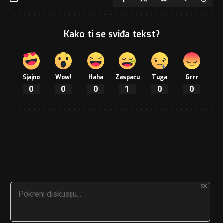
Kako ti se sviđa tekst?
Sjajno
Wow!
Haha
Zaspaću
Tuga
Grrr
0
0
0
1
0
0
500