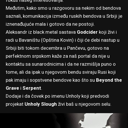
fokus našeg interesovanja.
Međutim, kako smo u razgovoru sa nekim od bendova
saznali, komunikacija između ruskih bendova u Srbiji je
iznenađujuće mala i gotovo da ne postoji.
Aleksandr iz black metal sastava
Godcider
koji živi i
radi u Bavaništu (Opština Kovin) i čiji će debi nastup u
Srbiji biti tokom decembra u Pančevu, gotovo na
perfektnom srpskom kaže za naš portal da nije u
kontaktu sa sunarodnicima i da ne razmišlja puno o
tome, ali da ipak u njegovom bendu sviraju Rusi koji
pak imaju i sopstvene bendove kao što su
Beyond the
Grave
i
Serpent
.
Dodaje i da čovek po imenu Unholy koji predvodi
projekat
Unholy Slough
živi baš u njegovom selu.