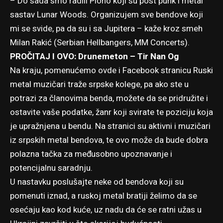
– Do sada smo radili Ploho koji su post punk i metal
sastav Lunar Woods. Organizujem sve bendove koji
mi se svide, pa da su i sa Jupitera – kaže kroz smeh
Milan Rakić (Serbian Hellbangers, MM Concerts).
PROČITAJ I OVO:
Drunemeton – Tir Nan Og
Na kraju, pomenućemo ovde i Facebook stranicu
Ruski
metal muzičari traže srpske kolege
, pa ako ste u
potrazi za članovima benda, možete da se pridružite i
ostavite vaše podatke, žanr koji svirate te poziciju koja
je upražnjena u bendu. Na stranici su aktivni i muzičari
iz srpskih metal bendova, te ovo može da bude dobra
polazna tačka za međusobno upoznavanje i
potencijalnu saradnju.
U nastavku poslušajte neke od bendova koji su
pomenuti iznad, a ruskoj metal bratiji želimo da se
osećaju kao kod kuće, uz nadu da će se ratni užas u