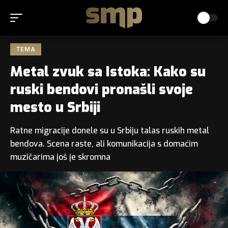
TEMA
Metal zvuk sa Istoka: Kako su
ruski bendovi pronašli svoje
mesto u Srbiji
Ratne migracije donele su u Srbiju talas ruskih metal
bendova. Scena raste, ali komunikacija s domaćim
muzičarima još je skromna