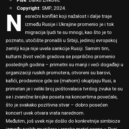
Piše
:
Darko Živković
Copyright
: SMP, 2024.
N
esrećni konflikt koji nažalost i dalje traje
između Rusije i Ukrajine promenio je i tok
migracija ljudi te su mnogi, kao što je to
poznato, utočište pronašli u Srbiji, jedinoj evropskoj
zemlji koja nije uvela sankcije Rusiji. Samim tim,
kulturni život većih gradova se poprilično promenio
poslednjih godina – primetni su manji i veći događaji u
organizaciji ruskih promotera, otvoreni su barovi,
kafići, prodavnice gde se (mahom) okupljaju Rusi, a
primetan je i veliki broj poštovalaca tvrdog zvuka te su
se i zvanične brojke poseta na koncertima povećale,
što je svakako pozitivna stvar – dobro posećen
koncert uvek otvara vrata narednom.
Međutim, još uvek nije došlo do konkretnije simbioze