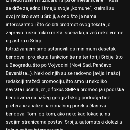
između ruskih muzičara i srpske metal scene – Rusi
se drže zajedno i imaju svoje „komune“, kreirali su
svoj mikro svet u Srbiji, a ono što je nama
interesantno i što će biti predmet ovog teksta je
zapravo ruska mikro metal scena koja već neko vreme
egzistira u Srbiji.
Istraživanjem smo ustanovili da minimum desetak
bendova i projekata funkcioniše na teritoriji Srbije, što
u Beogradu, što po Vojvodini (Novi Sad, Pančevo,
Bavanište…). Neki od njih su se redovno javljali našoj
redakciji tražeći promociju, što smo u nekoliko
navrata i učinili jer je fokus SMP-a promocija i podrška
bendovima sa našeg geografskog područja bez
preterane analize nacionalnog porekla članova
bendova. Tom logikom, ako neko kao lokaciju na
svojim stranicama postavi Srbiju, automatski dolazi u