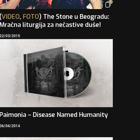
1
(
VIDEO
,
FOTO
) The Stone u Beogradu:
Mračna liturgija za nečastive duše!
22/03/2015
Paimonia – Disease Named Humanity
06/04/2014