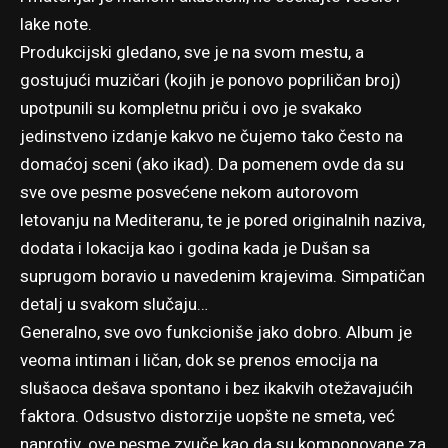
lake note.
Produkcijski gledano, sve je na svom mestu, a
gostujući muzičari (kojih je ponovo popriličan broj)
upotpunili su kompletnu priču i ovo je svakako
jedinstveno izdanje kakvo ne čujemo tako često na
domaćoj sceni (ako ikad). Da pomenem ovde da su
sve ove pesme posvećene nekom autorovom
letovanju na Mediteranu, te je pored originalnih naziva,
dodata i lokacija kao i godina kada je Dušan sa
suprugom boravio u navedenim krajevima. Simpatičan
detalj u svakom slučaju…
Generalno, sve ovo funkcioniše jako dobro. Album je
veoma intiman i ličan, dok se prenos emocija na
slušaoca dešava spontano i bez ikakvih otežavajućih
faktora. Odsustvo distorzije uopšte ne smeta, već
naprotiv, ove pesme zvuče kao da su komponovane za