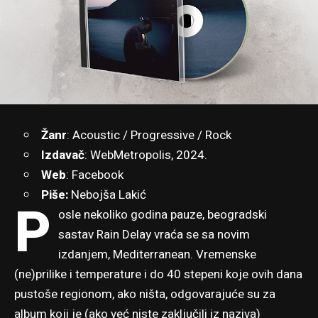
Žanr
: Acoustic / Progressive / Rock
Izdavač
:
WebMetropolis
, 2024.
Web
:
Facebook
Piše:
Nebojša Lakić
P
osle nekoliko godina pauze, beogradski
sastav Rain Delay vraća se sa novim
izdanjem, Mediterranean. Vremenske
(ne)prilike i temperature i do 40 stepeni koje ovih dana
pustoše regionom, ako ništa, odgovarajuće su za
album koji je (ako već niste zaključili iz naziva)