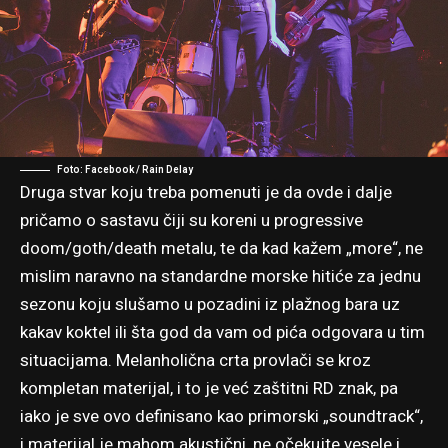
Foto: Facebook / Rain Delay
Druga stvar koju treba pomenuti je da ovde i dalje
pričamo o sastavu čiji su koreni u progressive
doom/goth/death metalu, te da kad kažem „more“, ne
mislim naravno na standardne morske hitiće za jednu
sezonu koju slušamo u pozadini iz plažnog bara uz
kakav koktel ili šta god da vam od pića odgovara u tim
situacijama. Melanholična crta provlači se kroz
kompletan materijal, i to je već zaštitni RD znak, pa
iako je sve ovo definisano kao primorski „soundtrack“,
i materijal je mahom akustični, ne očekujte vesele i