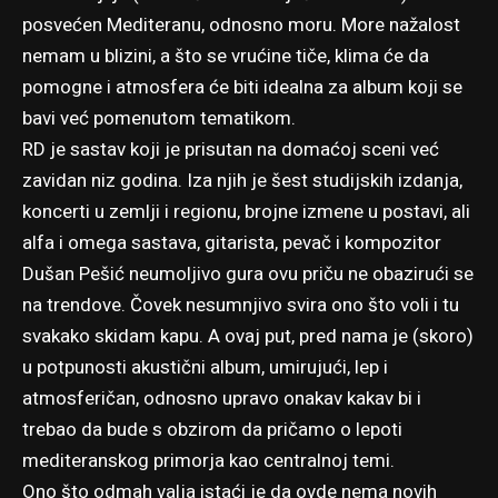
posvećen Mediteranu, odnosno moru. More nažalost
nemam u blizini, a što se vrućine tiče, klima će da
pomogne i atmosfera će biti idealna za album koji se
bavi već pomenutom tematikom.
RD je sastav koji je prisutan na domaćoj sceni već
zavidan niz godina. Iza njih je šest studijskih izdanja,
koncerti u zemlji i regionu, brojne izmene u postavi, ali
alfa i omega sastava, gitarista, pevač i kompozitor
Dušan Pešić neumoljivo gura ovu priču ne obazirući se
na trendove. Čovek nesumnjivo svira ono što voli i tu
svakako skidam kapu. A ovaj put, pred nama je (skoro)
u potpunosti akustični album, umirujući, lep i
atmosferičan, odnosno upravo onakav kakav bi i
trebao da bude s obzirom da pričamo o lepoti
mediteranskog primorja kao centralnoj temi.
Ono što odmah valja istaći je da ovde nema novih