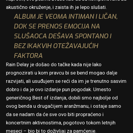
akustično okruženje, i zaista ih je lepo slušati.
ALBUM JE VEOMA INTIMAN I LIČAN,
DOK SE PRENOS EMOCIJA NA
SLUŠAOCA DEŠAVA SPONTANO I
BEZ IKAKVIH OTEŽAVAJUĆIH
FAKTORA
Rain Delay je došao do tačke kada nije lako
prognozirati u kom pravcu bi se bend mogao dalje
razvijati, ali usuđujem se reći da im je trenutno sasvim
dobro i da je ovo izdanje pun pogodak. Umesto
generičnog Best of izdanja, dobili smo najbolje od
ovog benda u drugačijem aranžmanu, i ostaje samo
da se nadam da će sve ovo biti propraćeno i
koncertnim aktivnostima, pogotovo tokom letnjih
meseci – bio bi to doživljaj za pamćenje.