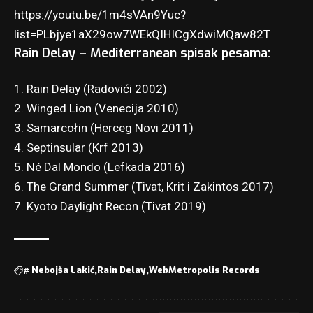
https://youtu.be/1m4sVAn9Yuc?
list=PLbjye1aX29ow7WEkQIHICgXdwiMQaw82T
Rain Delay – Mediterranean spisak pesama:
1. Rain Delay (Radovići 2002)
2. Winged Lion (Venecija 2010)
3. Samarcołin (Herceg Novi 2011)
4. Septinsular (Krf 2013)
5. Né Dal Mondo (Lefkada 2016)
6. The Grand Summer (Tivat, Krit i Zakintos 2017)
7. Kyoto Daylight Recon (Tivat 2019)
#
Nebojša Lakić
Rain Delay
WebMetropolis Records