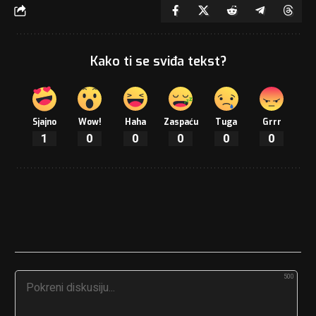
Kako ti se sviđa tekst?
Sjajno
Wow!
Haha
Zaspaću
Tuga
Grrr
1
0
0
0
0
0
500