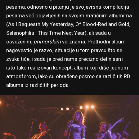
pesama, odnosno u pitanju je svojevrsna kompilacija
pesama već objavljenih na svojim matičnim albumima
(
As I Bequeath My Yesterday
,
Of Blood-Red and Gold
,
Selenophilia
i This Time Next Year), ali sada u
osveženim,
primorskim
verzijama.
Prethodni album
nagovestio je razvoj situacije u tom pravcu što se
zvuka tiče, i sada je pred nama precizno definisan i
isto tako realizovan koncept, album koji diše jednom
atmosferom, iako su obrađene pesme sa različitih RD
albuma iz različitih perioda.