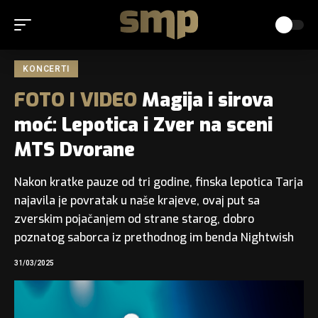
KONCERTI
FOTO
I
VIDEO
Magija i sirova
moć: Lepotica i Zver na sceni
MTS Dvorane
Nakon kratke pauze od tri godine, finska lepotica Tarja
najavila je povratak u naše krajeve, ovaj put sa
zverskim pojačanjem od strane starog, dobro
poznatog saborca iz prethodnog im benda Nightwish
31/03/2025