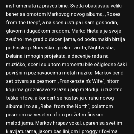
instrumenata iz pravca bine. Svetla obasjavaju veliki
baner sa omotom Markovog novog albuma, „Roses
from the Deep“, a na scenu istupa i sam gospodin,
glavom i dugačkom bradom. Marko Hietala je svoje
zvučno ime gradio decenijama, od podrumskih birtija
po Finskoj i Norveškoj, preko Tarota, Nightwisha,
Delaina i mnogih projekata, a decenije rada na
muzičkoj sceni su u tom momentu bile očigledne čak i
površnim poznavaocima metal muzike. Markov bend
set otvara sa pesmom „Frankenstein’s Wife“, hitom
koji ima grozničavo zaraznu pop melodiju i izuzetno
teške rifove, a koncert se nastavlja u ruhu novog
albuma i to sa „Rebel from the North“, poletnom
pesmom sa veselim rifom prožetim finskim
melodijama. Markov hrapav vokal, uparen sa svetlim
klavijaturama, jakom bas linijom i proggy rifovima