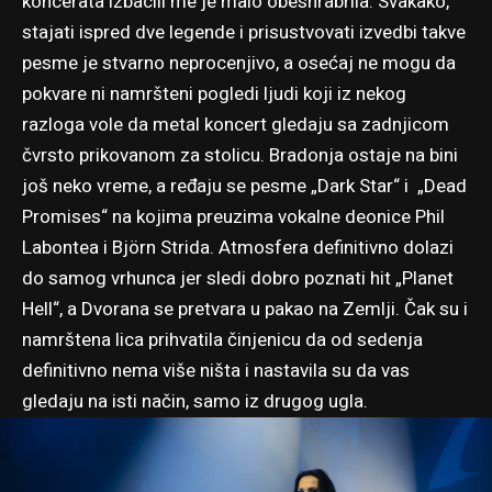
koncerata izbacili me je malo obeshrabrila. Svakako,
stajati ispred dve legende i prisustvovati izvedbi takve
pesme je stvarno neprocenjivo, a osećaj ne mogu da
pokvare ni namršteni pogledi ljudi koji iz nekog
razloga vole da metal koncert gledaju sa zadnjicom
čvrsto prikovanom za stolicu. Bradonja ostaje na bini
još neko vreme, a ređaju se pesme „Dark Star“ i „Dead
Promises“ na kojima preuzima vokalne deonice Phil
Labontea i Björn Strida. Atmosfera definitivno dolazi
do samog vrhunca jer sledi dobro poznati hit „Planet
Hell“, a Dvorana se pretvara u pakao na Zemlji. Čak su i
namrštena lica prihvatila činjenicu da od sedenja
definitivno nema više ništa i nastavila su da vas
gledaju na isti način, samo iz drugog ugla.