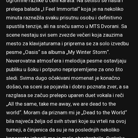
ogromne razlike u ceni karata. Na setlisti se našla i
prelepa balada „I Feel Immortal“ koja je na nekoliko
minuta raznežila svaku prisutnu osobu i definitivno
spustila tenzije, ali na sreću samo u MTS Dvorani. Sa
scene nestaju svi sem zvezde večeri koja zauzima
mesto za klavijaturama i priprema se za solo izvedbu
pesme „Oasis“ sa albuma „My Winter Storm“.
Neverovatna atmosfera i melodija pesme ostavljaju
publiku u šoku i potpuno nepripremljene za ono što
sledi. Svima dugo očekivani momenat je konačno
došao, na sceni se pojavila i dobro poznata zver, a sa
razglasa se začuo prelepo uparen duet vokala i reči
„All the same, take me away, we are dead to the
world“. Moram da priznam mi je „Dead to the World“
bila najveća želja od svih stvari koje su vrteli na ovoj
turneji, a činjenica da su je na poslednjih nekoliko