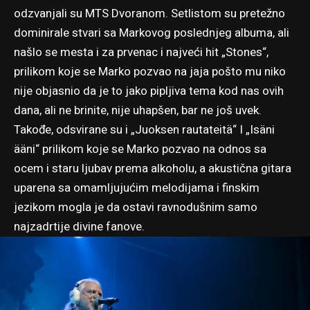
odzvanjali su MTS Dvoranom. Setlistom su pretežno
dominirale stvari sa Markovog poslednjeg albuma, ali
našlo se mesta i za prvenac i najveći hit „Stones“,
prilikom koje se Marko pozvao na jaja pošto mu niko
nije objasnio da je to jako pipljiva tema kod nas ovih
dana, ali ne brinite, nije uhapšen, bar ne još uvek.
Takođe, odsvirane su i „Juoksen rautateitä“ I „Isäni
ääni“ prilikom koje se Marko pozvao na odnos sa
ocem i staru ljubav prema alkoholu, a akustična gitara
uparena sa omamljujućim melodijama i finskim
jezikom mogla je da ostavi ravnodušnim samo
najzadrtije divine fanove.