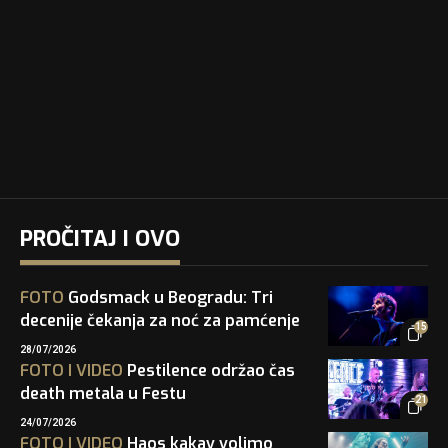
PROČITAJ I OVO
FOTO
Godsmack u Beogradu: Tri
decenije čekanja za noć za pamćenje
15
28/07/2026
FOTO
I
VIDEO
Pestilence održao čas
death metala u Festu
21
24/07/2026
FOTO
I
VIDEO
Haos kakav volimo