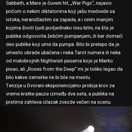
Sabbath, a Mare je čuveni hit, „War Pigs“, najavio
pričom o nekim diktatorima koji jašu medvede sa
istoka, narandžastim sa zapada, a i onim manjim
kojima životi ljudi podjednako nisu bitni, na šta je
publika odgovorila žešćim pumpanjem, ili bar domaći
deo publike koji ume da pumpa. Bilo bi prelepo da je
umesto obrade ubačena i neka Tarot numera ili neka
od malobrojnih Nightwish pesama koje je Marko
pisao, ali „Roses from the Deep“ mi je toliko legao da
bilo kakve zamerke ne bi bile na mestu.
Tenzija u Dvorani eksponencijalno probija krov za
vreme kratke pauze između dva seta, a publika na
prstima zahteva izlazak zvezde večeri na scenu.