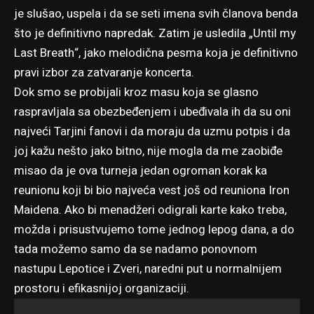
je slušao, uspela i da se seti imena svih članova benda
što je definitivno napredak. Zatim je usledila „Until my
Last Breath“, jako melodična pesma koja je definitivno
pravi izbor za zatvaranje koncerta.
Dok smo se probijali kroz masu koja se glasno
raspravljala sa obezbeđenjem i ubeđivala ih da su oni
najveći Tarjini fanovi i da moraju da uzmu potpis i da
joj kažu nešto jako bitno, nije mogla da me zaobiđe
misao da je ova turneja jedan ogroman korak ka
reunionu koji bi bio najveća vest još od reuniona Iron
Maidena. Ako bi menadžeri odigrali karte kako treba,
možda i prisustvujemo tome jednog lepog dana, a do
tada možemo samo da se nadamo ponovnom
nastupu Lepotice i Zveri, naredni put u normalnijem
prostoru i efikasnijoj organizaciji.