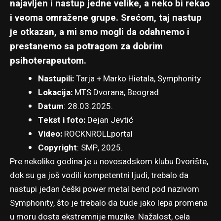
najavljen i nastup jedne velike, a neko bi rekao
i veoma omražene grupe. Srećom, taj nastup
je otkazan, a mi smo mogli da odahnemo i
prestanemo sa potragom za dobrim
psihoterapeutom.
Nastupili:
Tarja + Marko Hietala, Symphonity
Lokacija:
MTS Dvorana, Beograd
Datum
: 28.03.2025.
Tekst i foto:
Dejan Jevtić
Video:
ROCKNROLLportal
Copyright
: SMP, 2025.
Pre nekoliko godina je u novosadskom klubu Dvorište,
dok su ga još vodili kompetentni ljudi, trebalo da
nastupi jedan češki power metal bend pod nazivom
Symphonity, što je trebalo da bude jako lepa promena
u moru dosta ekstremnije muzike. Nažalost, cela