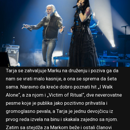
Tarja se zahvaljuje Marku na druženju i poziva ga da
nam se vrati malo kasnije, a ona se sprema da šeta
sama. Naravno da kreće dobro poznati hit „I Walk
Alone“, a za njom i „Victim of Ritual“, dve neverovatne
pesme koje je publika jako pozitivno prihvatila i
gromoglasno pevala, a Tarja je jednu devojčicu iz
prvog reda izvela na binu i skakala zajedno sa njom.
Zatim sa stejdža za Markom beže i ostali članovi