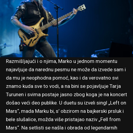
Razmišljajući i o njima, Marko u jednom momentu
najavljuje da narednu pesmu ne može da izvede sam i
da mu je neophodna pomoć, kao i da verovatno svi
znamo kuda sve to vodi, a na bini se pojavljuje Tarja
Turunen i svima postaje jasno zbog koga je na koncert
došao veći deo publike. U duetu su izveli singl „Left on
Mars“, mada Marku bi, s’ obzirom na bajkerski prsluk i
bele slušalice, možda više pristajao naziv „Fell from
Mars“. Na setlisti se našla i obrada od legendarnih