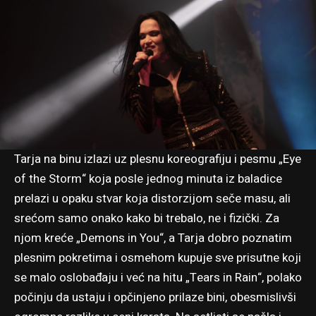
Tarja na binu izlazi uz plesnu koreografiju i pesmu „Eye
of the Storm“ koja posle jednog minuta iz baladice
prelazi u opaku stvar koja distorzijom seče masu, ali
srećom samo onako kako bi trebalo, ne i fizički. Za
njom kreće „Demons in You“, a Tarja dobro poznatim
plesnim pokretima i osmehom kupuje sve prisutne koji
se malo oslobađaju i već na hitu „Tears in Rain“, polako
počinju da ustaju i opčinjeno prilaze bini, obesmislivši