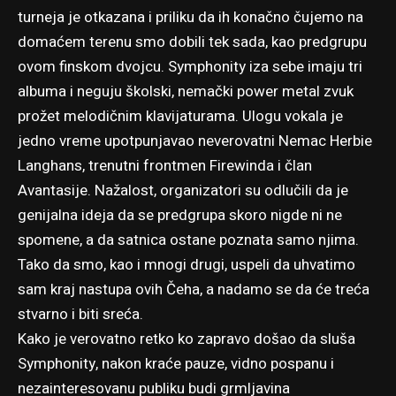
turneja je otkazana i priliku da ih konačno čujemo na
domaćem terenu smo dobili tek sada, kao predgrupu
ovom finskom dvojcu. Symphonity iza sebe imaju tri
albuma i neguju školski, nemački power metal zvuk
prožet melodičnim klavijaturama. Ulogu vokala je
jedno vreme upotpunjavao neverovatni Nemac Herbie
Langhans, trenutni frontmen Firewinda i član
Avantasije. Nažalost, organizatori su odlučili da je
genijalna ideja da se predgrupa skoro nigde ni ne
spomene, a da satnica ostane poznata samo njima.
Tako da smo, kao i mnogi drugi, uspeli da uhvatimo
sam kraj nastupa ovih Čeha, a nadamo se da će treća
stvarno i biti sreća.
Kako je verovatno retko ko zapravo došao da sluša
Symphonity, nakon kraće pauze, vidno pospanu i
nezainteresovanu publiku budi grmljavina