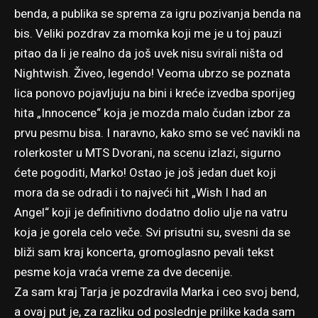
benda, a publika se sprema za igru pozivanja benda na
bis. Veliki pozdrav za momka koji me je u toj pauzi
pitao da li je realno da još uvek nisu svirali ništa od
Nightwish. Živeo, legendo! Veoma ubrzo se poznata
lica ponovo pojavljuju na bini i kreće izvedba sporijeg
hita „Innocence“ koja je mozda malo čudan izbor za
prvu pesmu bisa. I naravno, kako smo se već navikli na
rolerkoster u MTS Dvorani, na scenu izlazi, sigurno
ćete pogoditi, Marko! Ostao je još jedan duet koji
mora da se odradi i to najveći hit „Wish I had an
Angel“ koji je definitivno dodatno dolio ulje na vatru
koja je gorela celo veče. Svi prisutni su, svesni da se
bliži sam kraj koncerta, gromoglasno pevali tekst
pesme koja vraća vreme za dve decenije.
Za sam kraj Tarja je pozdravila Marka i ceo svoj bend,
a ovaj put je, za razliku od poslednje prilike kada sam