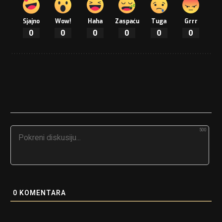
Sjajno
Wow!
Haha
Zaspaću
Tuga
Grrr
0
0
0
0
0
0
500
0
KOMENTARA