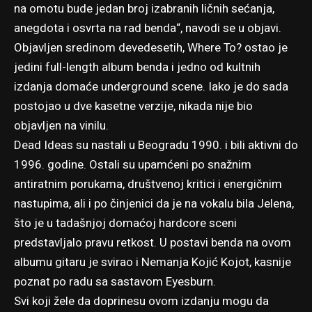
na omotu bude jedan broj izabranih ličnih sećanja,
anegdota i osvrta na rad benda“, navodi se u objavi.
Objavljen sredinom devedesetih, Where To? ostao je
jedini full-length album benda i jedno od kultnih
izdanja domaće underground scene. Iako je do sada
postojao u dve kasetne verzije, nikada nije bio
objavljen na vinilu.
Dead Ideas su nastali u Beogradu 1990. i bili aktivni do
1996. godine. Ostali su upamćeni po snažnim
antiratnim porukama, društvenoj kritici i energičnim
nastupima, ali i po činjenici da je na vokalu bila Jelena,
što je u tadašnjoj domaćoj hardcore sceni
predstavljalo pravu retkost. U postavi benda na ovom
albumu gitaru je svirao i Nemanja Kojić Kojot, kasnije
poznat po radu sa sastavom Eyesburn.
Svi koji žele da doprinesu ovom izdanju mogu da