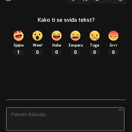
Kako ti se sviđa tekst?
Sjajno
Wow!
Haha
Zaspaću
Tuga
Grrr
1
0
0
0
0
0
500