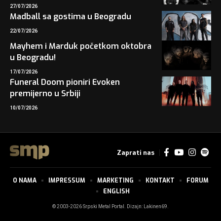
27/07/2026
Madball sa gostima u Beogradu
22/07/2026
Mayhem i Marduk početkom oktobra
u Beogradu!
17/07/2026
Funeral Doom pioniri Evoken
premijerno u Srbiji
10/07/2026
Zaprati nas
O NAMA
IMPRESSUM
MARKETING
KONTAKT
FORUM
ENGLISH
© 2003-2026 Srpski Metal Portal. Dizajn:
Lakinen69
.