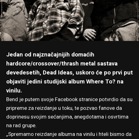
Jedan od najznačajnijih domaćih
hardcore/crossover/thrash metal sastava
devedesetih, Dead Ideas, uskoro će po prvi put
objaviti jedini studijski album Where To? na
vinilu.
Bend je putem
svoje Facebook stranice
potvrdio da su
pripreme za reizdanje u toku, te pozvao fanove da
doprinesu svojim sećanjima, anegdotama i osvrtima
na rad grupe.
„Spremamo reizdanje albuma na vinilu i hteli bismo da