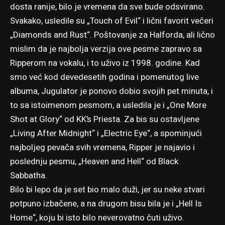
dosta ranije, bilo je vremena da sve bude odsvirano.
Svakako, usledile su „Touch of Evil“ i lični favorit večeri
„Diamonds and Rust“. Poštovanje za Halforda, ali lično
mislim da je najbolja verzija ove pesme zapravo sa
Ripperom na vokalu, i to uživo iz 1998. godine. Kad
smo već kod devedesetih godina i pomenutog live
albuma, Jugulator je ponovo dobio svojih pet minuta, i
to sa istoimenom pesmom, a usledila je i „One More
Shot at Glory“ od KK’s Priesta. Za bis su ostavljene
„Living After Midnight“ i „Electric Eye“, a spominjući
najboljeg pevača svih vremena, Ripper je najavio i
poslednju pesmu, „Heaven and Hell“ od Black
Sabbatha.
Bilo bi lepo da je set bio malo duži, jer su neke stvari
potpuno izbačene, a na drugom bisu bila je i „Hell Is
Home“, koju bi isto bilo neverovatno čuti uživo.