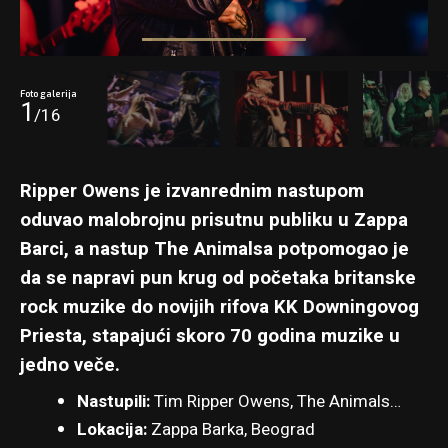
Foto galerija
1
/16
Ripper Owens je izvanrednim nastupom
oduvao malobrojnu prisutnu publiku u Zappa
Barci, a nastup The Animalsa potpomogao je
da se napravi pun krug od početaka britanske
rock muzike do novijih rifova KK Downingovog
Priesta, stapajući skoro 70 godina muzike u
jedno veče.
Nastupili:
Tim Ripper Owens, The Animals…
Lokacija:
Zappa Barka, Beograd