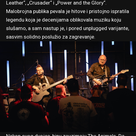
Leather“, „Crusader“ i „Power and the Glory“.
Malobrojna publika pevala je hitove i pristojno ispratila
legendu koja je decenijama oblikovala muziku koju
slušamo, a sam nastup je, i pored unplugged varijante,
sasvim solidno poslužio za zagrevanje.