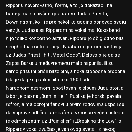
Ripper u neverovatnoj formi, a to je dokazao i na
turnejama sa bivšim gitaristom Judas Priesta,
Downingom, koji je pre nekoliko godina osnovao svoju
verziju Judasa sa Ripperom na vokalima. Kako bend
nije toliko koncertno aktivan, Ripperu je očigledno bila
neophodna i solo turneja. Nastup se potom nastavlja
uz Judas Priest i hit „Metal Gods“. Delovalo je da se
Zappa Barka u međuvremenu malo napunila, ili su
samo prisutni prišli bliže bini, a neka slobodna procena
bila je da je u publici bilo oko 150 ljudi.
Narednom pesmom ispoštovan je album Jugulator, a
izbor je pao na „Burn in Hell“. Publika je horski pevala
refren, a malobrojni fanovi u prvim redovima uspeli su
da naprave odličnu atmosferu. Vrhunac večeri usledio
je odmah zatim uz „Painkiller“ i „Breaking the Law“, a
Ripperov vokal zvučao je van ovog sveta. Iz nekog