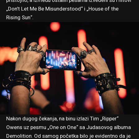
pristojno, a između ostalih pesama izvedeni su i hitovi
„Don’t Let Me Be Misunderstood“ i „House of the
Rising Sun“.
Nakon dugog čekanja, na binu izlazi Tim „Ripper“
Owens uz pesmu „One on One“ sa Judasovog albuma
Demolition. Od samog početka bilo je evidentno da je