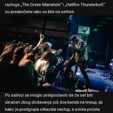
razloga „The Green Manalishi“ i „Hellfire Thunderbolt“
su preskočene iako su bile na setlisti.
Po satnici se moglo pretpostaviti da će set biti
skraćen zbog dodavanja još dva benda na lineup, ali
kako je predgrupa otkazala nastup, a svirka počela