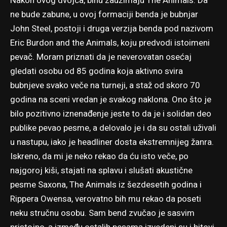
Nakon ovog dvojca, binu zauzimaju The Animals. Da
ne bude zabune, u ovoj formaciji benda je bubnjar
John Steel, postoji i druga verzija benda pod nazivom
Eric Burdon and the Animals, koju predvodi istoimeni
pevač. Moram priznati da je neverovatan osećaj
gledati osobu od 85 godina koja aktivno svira
bubnjeve svako veče na turneji, a staž od skoro 70
godina na sceni vredan je svakog naklona. Ono što je
bilo pozitivno iznenađenje jeste to da je i solidan deo
publike pevao pesme, a delovalo je i da su ostali uživali
u nastupu, iako je headliner dosta ekstremnijeg žanra.
Iskreno, da mi je neko rekao da ću isto veče, po
najgoroj kiši, stajati na splavu i slušati akustične
pesme Saxona, The Animals iz šezdesetih godina i
Rippera Owensa, verovatno bih mu rekao da poseti
neku stručnu osobu. Sam bend zvučao je sasvim