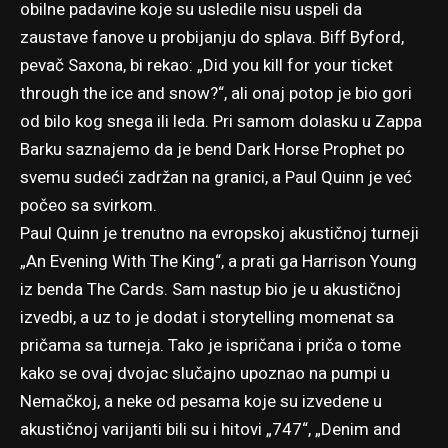
obilne padavine koje su usledile nisu uspeli da
zaustave fanove u probijanju do splava. Biff Byford,
pevač Saxona, bi rekao: „Did you kill for your ticket
through the ice and snow?“, ali onaj potop je bio gori
od bilo kog snega ili leda. Pri samom dolasku u Zappa
Barku saznajemo da je bend Dark Horse Prophet po
svemu sudeći zadržan na granici, a Paul Quinn je već
počeo sa svirkom.
Paul Quinn je trenutno na evropskoj akustičnoj turneji
„An Evening With The King“, a prati ga Harrison Young
iz benda The Cards. Sam nastup bio je u akustičnoj
izvedbi, a uz to je dodat i storytelling momenat sa
pričama sa turneja. Tako je ispričana i priča o tome
kako se ovaj dvojac slučajno upoznao na pumpi u
Nemačkoj, a neke od pesama koje su izvedene u
akustičnoj varijanti bili su i hitovi „747“, „Denim and