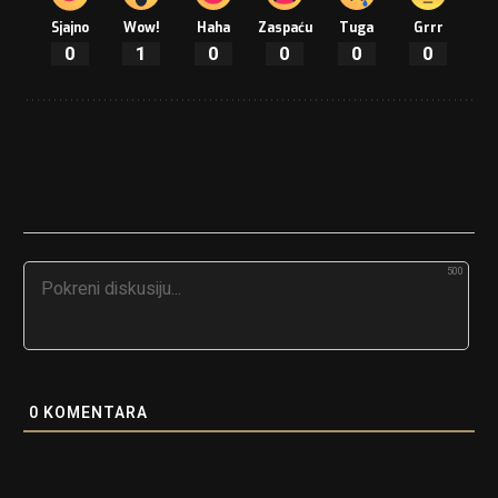
Sjajno
Wow!
Haha
Zaspaću
Tuga
Grrr
0
1
0
0
0
0
500
0
KOMENTARA