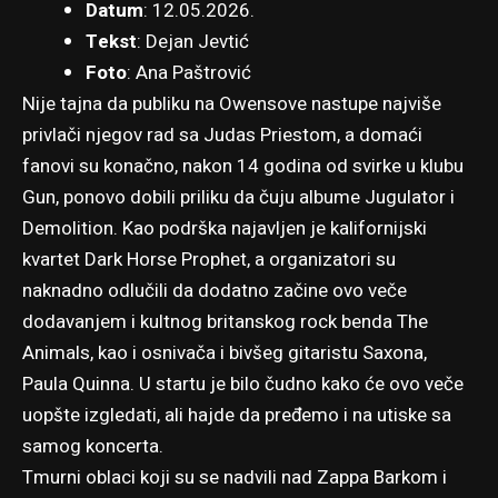
Datum
: 12.05.2026.
Tekst
: Dejan Jevtić
Foto
:
Ana Paštrović
Nije tajna da publiku na Owensove nastupe najviše
privlači njegov rad sa Judas Priestom, a domaći
fanovi su konačno, nakon 14 godina od svirke u klubu
Gun, ponovo dobili priliku da čuju albume Jugulator i
Demolition. Kao podrška najavljen je kalifornijski
kvartet Dark Horse Prophet, a organizatori su
naknadno odlučili da dodatno začine ovo veče
dodavanjem i kultnog britanskog rock benda The
Animals, kao i osnivača i bivšeg gitaristu Saxona,
Paula Quinna. U startu je bilo čudno kako će ovo veče
uopšte izgledati, ali hajde da pređemo i na utiske sa
samog koncerta.
Tmurni oblaci koji su se nadvili nad Zappa Barkom i