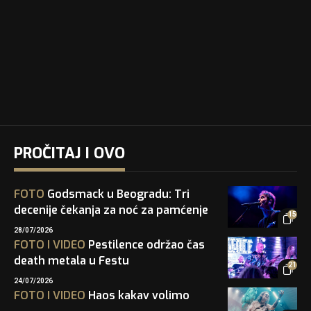
PROČITAJ I OVO
FOTO
Godsmack u Beogradu: Tri
decenije čekanja za noć za pamćenje
15
28/07/2026
FOTO
I
VIDEO
Pestilence održao čas
death metala u Festu
21
24/07/2026
FOTO
I
VIDEO
Haos kakav volimo