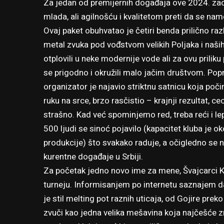
Za jedan od premijernih događaja ove 2024. za
mlada, ali agilnošću i kvalitetom preti da se n
Ovaj paket obuhvatao je četiri benda prilično raz
metal zvuka pod vođstvom velikih Poljaka i naši
otplovili u neke modernije vode ali za ovu priliku
se prigodno i okružili malo jačim društvom. Pop
organizator je najavio striktnu satnicu koja počin
ruku na srce, brzo rasčistio – krajnji rezultat, ce
strašno. Kad već spominjemo red, treba reći i lep
500 ljudi se sinoć pojavilo (kapacitet kluba je 
produkcije) što svakako raduje, a očigledno se 
kurentne događaje u Srbiji.
Za početak jedno novo ime za mene, Švajcarci Kas
turneju. Informisanjem po internetu saznajem da
je stil melting pot raznih uticaja, od Gojire pre
zvuči kao jedna velika mešavina koja najčešće 