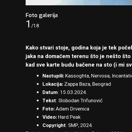
Foto galerija
1
/18
Kako stvari stoje, godina koja je tek poč
jaka na domaćem terenu što je nešto što 
kad sve karte budu bačene na sto (i mi sv
Nastupili:
Kassoghta, Nervosa, Incantati
Lokacija:
Zappa Baza
, Beograd
Datum
: 15.03.2024.
Tekst
:
Slobodan Trifunović
Foto:
Adam Drvenica
Video:
Hard Peak
Copyright
: SMP, 2024.