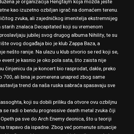
dužena je organizacija Hengtajm koja možda jeste
ametne kao izuzetno ozbiljan igrač na domaćem terenu.
ličitog zvuka, ali zajedničkog imenitelja ekstremnijeg
h starih znalaca Decapitated koji su vremenom
 proslavljaju jubilej svog drugog albuma Nihility, te su
rište ovog događaja bio je klub Zappa Baza, a
je nešto ranije. Na ulazu u klub stvorio se red koji se,
o event je kasnio je oko pola sata, što zaista nije
u činjenicu da je koncert bio rasprodat, dakle, preko
oko 700, ali bina je pomerena unapred zbog same
nastavlja trend da naša ruska sabraća spasavaju sve
soghta, koji su dobili priliku da otvore ovu ozbiljnu
 se radi o bendu progressive death metal zvuka čiji
ko Opeth pa sve do Arch Enemy deonica, što u teoriji
zna trapavo da ispadne. Zbog već pomenute situacije