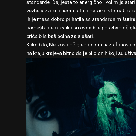
standarde. Da, jeste to energično i volim ja star
vežbe u zvuku i nemaju taj udarac u stomak kaka
ih je masa dobro prihatila sa standardnim šuti
nameštanjem zvuka su ovde bile posebno očigle
priča bila baš bolna za slušati.
Kako bilo, Nervosa očigledno ima bazu fanova ovd
na kraju krajeva bitno da je bilo onih koji su užival