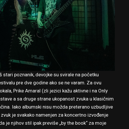
š stari poznanik, devojke su svirale na početku
 festivalu pre dve godine ako se ne varam. Za ovu
kala, Prike Amaral (zli jezici kažu aktivne i na Only
ostave a sa druge strane ukopanost zvuka u klasičnim
ina. Iako albumski nisu možda preterano uzbudljive
 zvuk je svakako namenjen za koncertno izvođenje
da je njihov stil ipak previše „by the book“ za moje