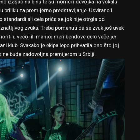
bend izašao na binu te su momci i devojka na vokalu
pu priliku za premijerno predstavljanje. Usvirano i
 standardi ali cela priča se još nije otrgla od
znatljivog zvuka. Treba pomenuti da se zvuk još uvek
riti u većoj ili manjoj meri bendove celo veče jer
i klub. Svakako je ekipa lepo prihvatila ono što joj
 ne bude zadovoljna premijerom u Srbiji.