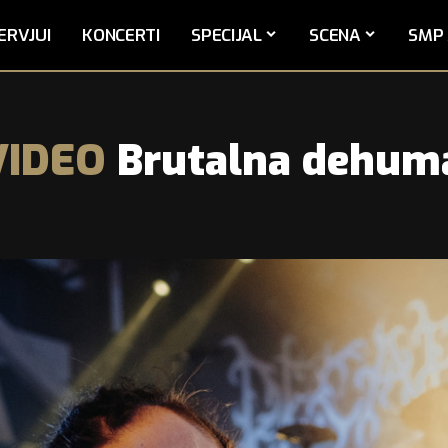
ERVJUI
KONCERTI
SPECIJAL
SCENA
SMP 
VIDEO
Brutalna dehuma