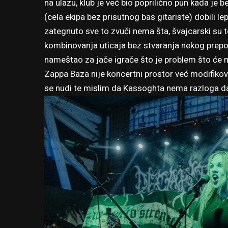
na ulazu, klub je već bio poprilično pun kada je 
(cela ekipa bez prisutnog bas gitariste) dobili le
zategnuto sve to zvuči nema šta, švajcarski su to
kombinovanja uticaja bez stvaranja nekog prepo
nameštao za jače igrače što je problem što će mo
Zappa Baza nije koncertni prostor već modifikovan
se nudi te mislim da Kassoghta nema razloga da