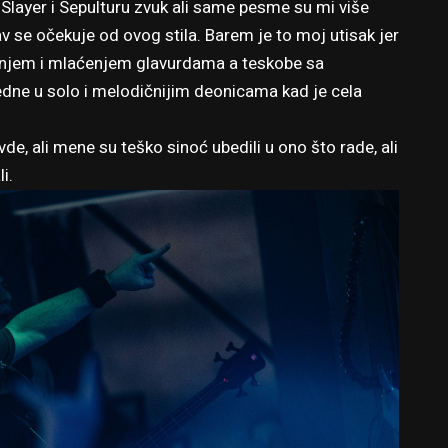
i Slayer i Sepulturu zvuk ali same pesme su mi više
v se očekuje od ovog stila. Barem je to moj utisak jer
ranjem i mlaćenjem glavurdama a teskobe sa
dne u solo i melodičnijim deonicama kad je cela
e, ali mene su teško sinoć ubedili u ono što rade, ali
i.