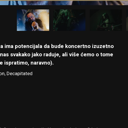
ela ima potencijala da bude koncertno izuzetno
nas svakako jako raduje, ali više ćemo o tome
e ispratimo, naravno).
on, Decapitated