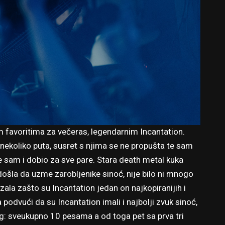
m favoritima za večeras, legendarnim Incantation.
ekoliko puta, susret s njima se ne propušta te sam
 sam i dobio za sve pare. Stara death metal kuka
ošla da uzme zarobljenike sinoć, nije bilo ni mnogo
ala zašto su Incantation jedan on najkopiranijih i
podvući da su Incantation imali i najbolji zvuk sinoć,
vog: sveukupno 10 pesama a od toga pet sa prva tri