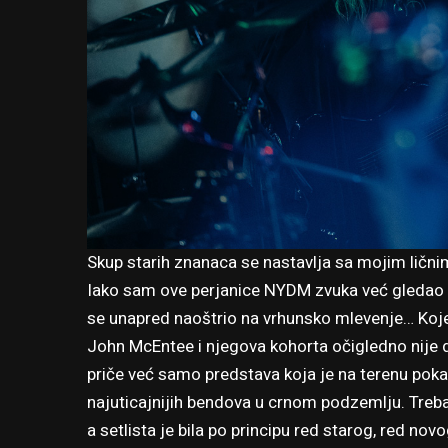
Skup starih znanaca se nastavlja sa mojim lični
Iako sam ove perjanice NYDM zvuka već gledao n
se unapred naoštrio na vrhunsko mlevenje… Koje
John McEntee i njegova kohorta očigledno nije d
priče već samo predstava koja je na terenu pokaz
najuticajnijih bendova u crnom podzemlju. Treba 
a setlista je bila po principu red starog, red no