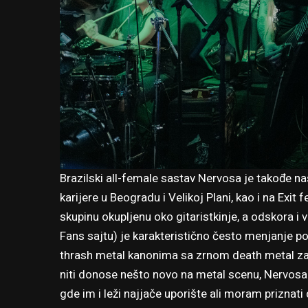
Brazilski all-female sastav Nervosa je takođe na
karijere u Beogradu i Velikoj Plani, kao i na Exit
skupinu okupljenu oko gitaristkinje, a odskora i vo
Fans sajtu) je karakteristično često menjanje p
thrash metal kanonima sa zrnom death metal zač
niti donose nešto novo na metal scenu, Nervosa
gde im i leži najjače uporište ali moram priznati 