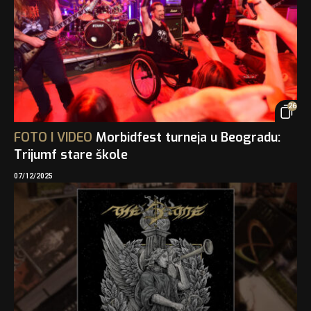
26
FOTO
I
VIDEO
Morbidfest turneja u Beogradu:
Trijumf stare škole
07/12/2025