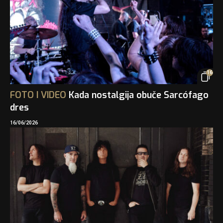
16
FOTO
I
VIDEO
Kada nostalgija obuče Sarcófago
dres
16/06/2026