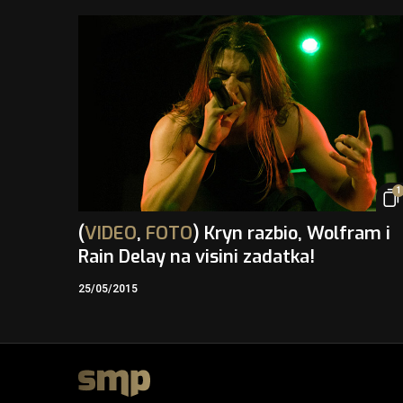
1
(
VIDEO
,
FOTO
) Kryn razbio, Wolfram i
Rain Delay na visini zadatka!
25/05/2015