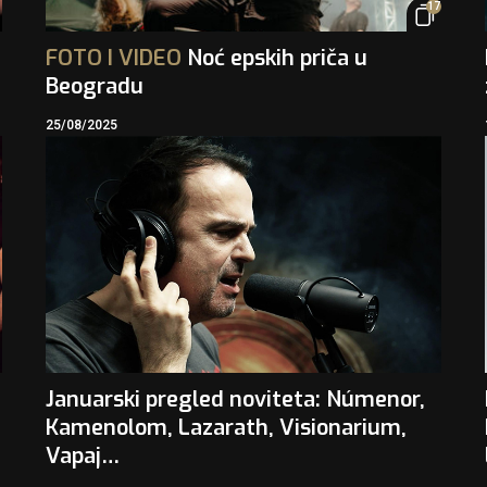
17
FOTO
I
VIDEO
Noć epskih priča u
Beogradu
25/08/2025
Januarski pregled noviteta: Númenor,
Kamenolom, Lazarath, Visionarium,
Vapaj…