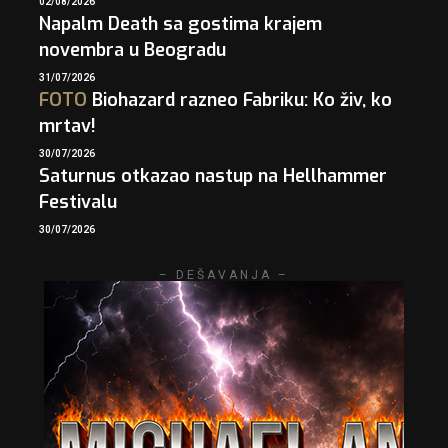
02/08/2026
Napalm Death sa gostima krajem
novembra u Beogradu
31/07/2026
FOTO
Biohazard razneo Fabriku: Ko živ, ko
mrtav!
30/07/2026
Saturnus otkazao nastup na Hellhammer
Festivalu
30/07/2026
– DEŠAVANJA –