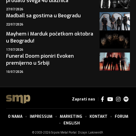
prodato svega 40 ulaznica
27/07/2026
Madball sa gostima u Beogradu
22/07/2026
Mayhem i Marduk početkom oktobra
u Beogradu!
17/07/2026
Funeral Doom pioniri Evoken
premijerno u Srbiji
10/07/2026
Zaprati nas
O NAMA
IMPRESSUM
MARKETING
KONTAKT
FORUM
ENGLISH
© 2003-2026 Srpski Metal Portal. Dizajn:
Lakinen69
.