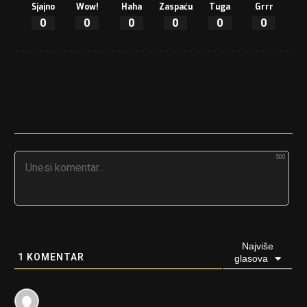
Sjajno
Wow!
Haha
Zaspaću
Tuga
Grrr
0
0
0
0
0
0
500
Najviše
1
KOMENTAR
glasova