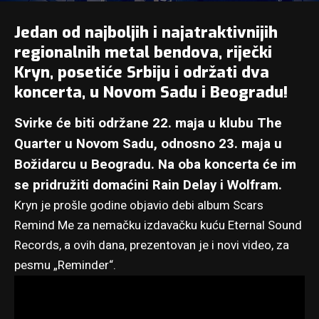
Jedan od najboljih i najatraktivnijih
regionalnih metal bendova, riječki
Kryn
, posetiće Srbiju i održati dva
koncerta, u Novom Sadu i Beogradu!
Svirke će biti održane 22. maja u klubu The
Quarter u Novom Sadu, odnosno 23. maja u
Božidarcu u Beogradu. Na oba koncerta će im
se pridružiti domaćini Rain Delay i Wolfram.
Kryn je prošle godine objavio debi album Scars
Remind Me za nemačku izdavačku kuću Eternal Sound
Records, a ovih dana, prezentovan je i novi video, za
pesmu „Reminder“.