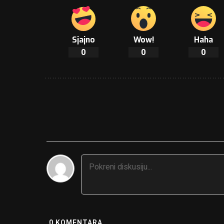
Sjajno
Wow!
Haha
0
0
0
0
KOMENTARA