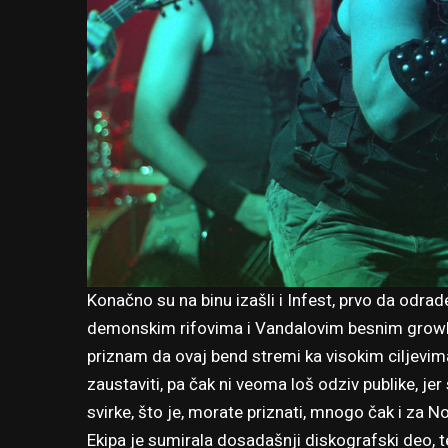
Konačno su na binu izašli i Infest, prvo da odrad
demonskim rifovima i Vandalovim besnim growlo
priznam da ovaj bend stremi ka visokim ciljevima
zaustaviti, pa čak ni veoma loš odziv publike, je
svirke, što je, morate priznati, mnogo čak i za N
Ekipa je sumirala dosadašnji diskografski deo, t