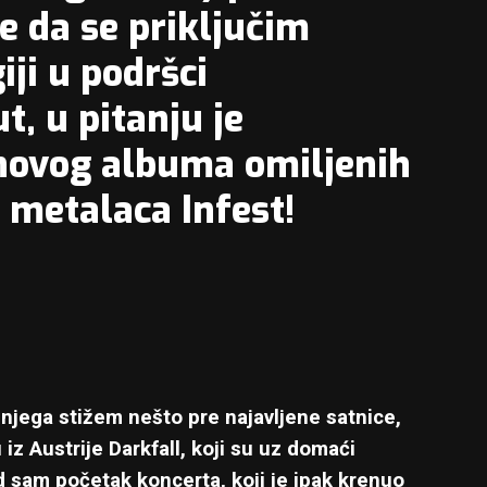
e da se priključim
iji u podršci
, u pitanju je
novog albuma omiljenih
metalaca Infest!
njega stižem nešto pre najavljene satnice,
iz Austrije Darkfall, koji su uz domaći
d sam početak koncerta, koji je ipak krenuo