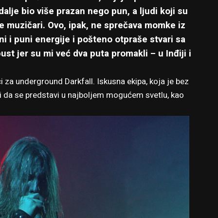
dalje bio više prazan nego pun, a ljudi koji su
ege muzičari. Ovo, ipak, ne sprečava momke iz
 i puni energije i pošteno otpraše stvari sa
t jer su mi već dva puta promakli – u Inđiji i
 za underground Darkfall. Iskusna ekipa, koja je bez
 i da se predstavi u najboljem mogućem svetlu, kao