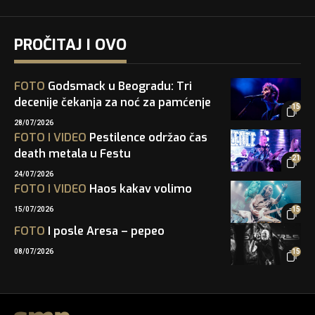
PROČITAJ I OVO
FOTO
Godsmack u Beogradu: Tri
decenije čekanja za noć za pamćenje
15
28/07/2026
FOTO
I
VIDEO
Pestilence održao čas
death metala u Festu
21
24/07/2026
FOTO
I
VIDEO
Haos kakav volimo
15/07/2026
15
FOTO
I posle Aresa – pepeo
08/07/2026
15