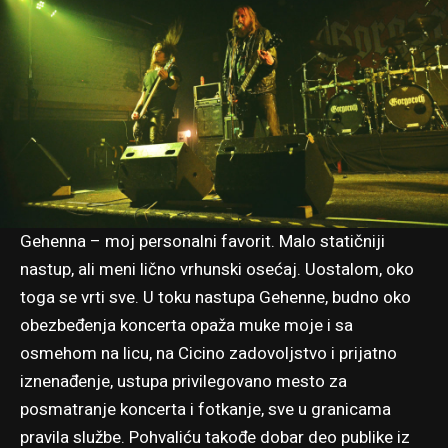
Gehenna – moj personalni favorit. Malo statičniji
nastup, ali meni lično vrhunski osećaj. Uostalom, oko
toga se vrti sve. U toku nastupa Gehenne, budno oko
obezbeđenja koncerta opaža muke moje i sa
osmehom na licu, na Cicino zadovoljstvo i prijatno
iznenađenje, ustupa privilegovano mesto za
posmatranje koncerta i fotkanje, sve u granicama
pravila službe. Pohvaliću takođe dobar deo publike iz