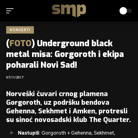
KONCERTI
(
FOTO
) Underground black
metal misa: Gorgoroth i ekipa
poharali Novi Sad!
07/11/2017
Norveški čuvari crnog plamena
Gorgoroth, uz podršku bendova
Gehenna, Sekhmet i Amken, protresli
su sinoć novosadski klub The Quarter.
Nastupili
: Gorgoroth + Gehenna, Sekhmet,