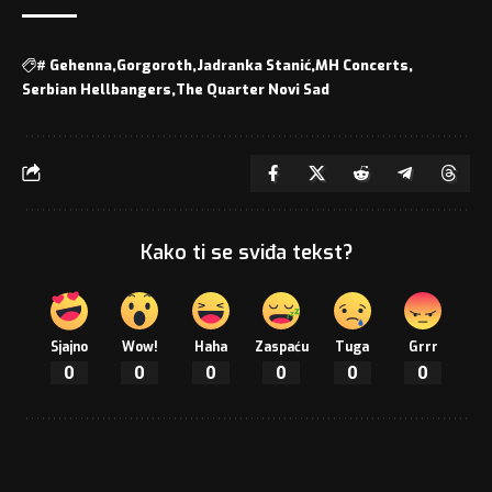
#
Gehenna
Gorgoroth
Jadranka Stanić
MH Concerts
Serbian Hellbangers
The Quarter Novi Sad
Kako ti se sviđa tekst?
Sjajno
Wow!
Haha
Zaspaću
Tuga
Grrr
0
0
0
0
0
0