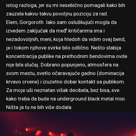
istog razloga, jer su mi nesebično pomagali kako bih
zauzela kakvu-takvu povoljnu poziciju za rad.
Elem, Gorgoroth. Iako sam osluškujući mogla da
izvedem zaključak da međ’ kritičarima ima i
nezadovoljnih, meni, koja htedoh da vidim ovaj bend,
je i tokom njihove svirke bilo odlično. Nešto slabija
koncentracija publike na prethodnim bendovima ovde
nije bila slučaj. Dobrano popunjeno, atmosfera na
svom mestu, svetlo očaravajuće gadno (dominacija
krvavo crvene) i izuzetno dobar kontakt sa publikom.
Za moje uši neznatan višak decibela, bez bisa, sve
kako treba da bude na underground black metal misi.
Ništa ja tu ne bih više dodala.