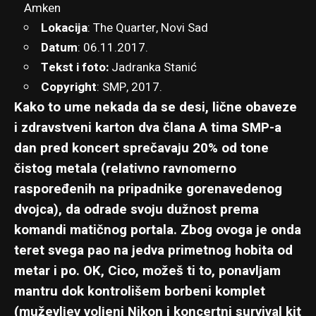
Amken
Lokacija
:
The Quarter
, Novi Sad
Datum
: 06.11.2017.
Tekst i foto:
Jadranka Stanić
Copyright
: SMP, 2017.
Kako to ume nekada da se desi, lične obaveze
i zdravstveni karton dva člana A tima SMP-a
dan pred koncert sprečavaju 20% od tone
čistog metala (relativno ravnomerno
raspoređenih na pripadnike gorenavedenog
dvojca), da odrade svoju dužnost prema
komandi matičnog portala. Zbog ovoga je onda
teret svega pao na jedva primetnog hobita od
metar i po. OK, Cico, možeš ti to, ponavljam
mantru dok kontrolišem borbeni komplet
(muževljev voljeni Nikon i koncertni survival kit