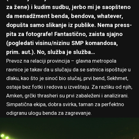
za žene) i kudim sudbu, jerbo mi je saopšteno
da menadžment benda, bendova, whatever,
dopušta samo slikanje iz publike. Nema press-
pita za fotografe! Fantastično, zaista sjajno
(pogledati visinu/nizinu SMP komandosa,
prim. aut.). No, služba je služba…
Prevoz na relaciji provincija – glavna metropola
ravnice je takav da u slučaju da se satnica ispoštuje u
dlaku, kao što je sinoć bio slučaj, prvi bend, Sekhmet,
ostaje bez fotki i redova u izveštaju. Za razliku od njih,
Amken, grčki thrasheri su prvi zabaleženi i analizirani.
Simpatična ekipa, dobra svirka, taman za perfektno
odigranu ulogu benda za zagrevanje.