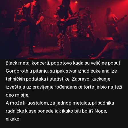
Black metal koncerti, pogotovo kada su veličine poput
Gorgoroth u pitanju, su ipak stvar iznad puke analize
tehničkih podataka i statistike. Zapravo, kuckanje
izveštaja uz pravljenje rođendanske torte je bio najteži
deo misije.
A može li, uostalom, za jednog metalca, pripadnika
radničke klase ponedeljak ikako biti bolji? Nope,
nikako.