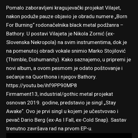
Pomalo zaboravljeni kragujevački projekat Vilajet,
nakon poduže pauze objavio je obradu numere „Born
For Burning“ rodonačelnika black metal podžanra –
Bathory. U postavi Vilajeta je Nikola Zornić (ex-
Slovenska Nekropola) na svim instrumentima, dok je
na pomenutoj obradi vokale snimio Marko Stojilović
(Thimble, Dishumanity). Kako saznajemo, u pripremi je
novi album, a ovom pesmom je odato poštovanje i
sećanje na Quorthona i njegov Bathory.
https://youtu.be/ihf9PP90MP8
Firmament13, industrial/gothic metal projekat
osnovan 2019. godine, predstavio je singl „Stay
Awake“. Ovo je prvi singl u kojem je učestvovao i
pevač Dario Berg (ex-As I Fall, ex-Cold Snap). Sastav
trenutno završava rad na prvom EP-u.