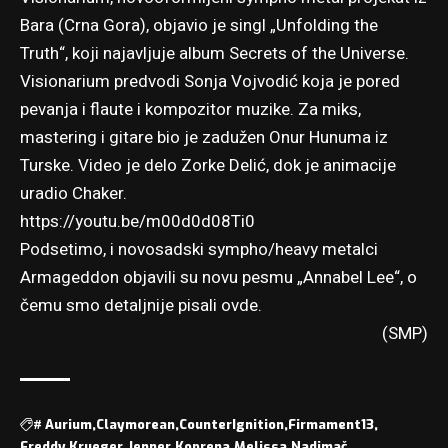
Bara (Crna Gora), objavio je singl „Unfolding the
Truth“, koji najavljuje album Secrets of the Universe.
Visionarium predvodi Sonja Vojvodić koja je pored
pevanja i flaute i kompozitor muzike. Za miks,
mastering i gitare bio je zadužen Onur Hunuma iz
Turske. Video je delo Zorke Delić, dok je animacije
uradio Chaker.
https://youtu.be/m00d0d08Ti0
Podsetimo, i novosadski sympho/heavy metalci
Armageddon objavili su novu pesmu „Annabel Lee“, o
čemu smo detaljnije
pisali ovde
.
(SMP)
#
Aurium
Claymorean
CounterIgnition
Firmament13
Freddy Krueger
Jenner
Koprena
Melissa
Nadimač