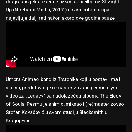
drugo oficijelno izdanje nakon debi albuma Straight
Up (Nocturne Media, 2017.) i ovim putem ekipa
najavljuje dalji rad nakon skoro dve godine pauze.
Umbra Animae, bend iz Trstenika koji u postavi ima i
violinu, predstavio je remasterizovanu pesmu i lyric
video za „Legacy“ sa nadolazećeg albuma The Elegy
of Souls. Pesmu je snimio, miksao i (re)masterizovao
Stefan Kovačević u svom studiju Blacksmith u
Kragujevcu.