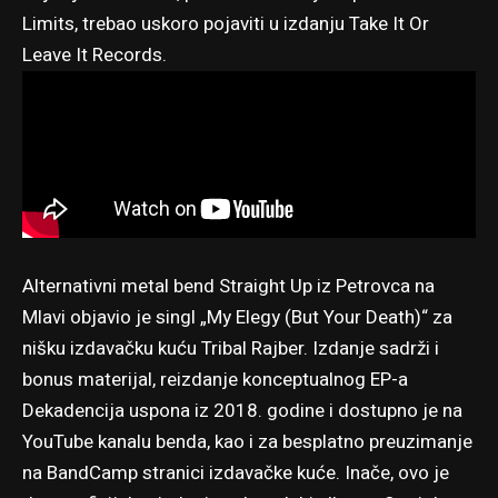
Limits, trebao uskoro pojaviti u izdanju Take It Or
Leave It Records.
Alternativni metal bend Straight Up iz Petrovca na
Mlavi objavio je singl „My Elegy (But Your Death)“ za
nišku izdavačku kuću Tribal Rajber. Izdanje sadrži i
bonus materijal, reizdanje konceptualnog EP-a
Dekadencija uspona iz 2018. godine i dostupno je na
YouTube kanalu benda, kao i za besplatno preuzimanje
na BandCamp stranici izdavačke kuće. Inače, ovo je