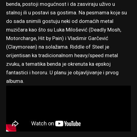
benda, postoji mogućnost i da zasviraju uživo u
stalnoj ili u postavi sa gostima. Na pesmama koje su
do sada snimili gostuju neki od domaćih metal
muzičara kao što su Luka Milošević (Deadly Mosh,
Motorcharge, Hit by Pain) i Vladimir Garčević
(Claymorean) na solažama. Riddle of Steel je
orijentisan ka tradicionalnom heavy/speed metal
zvuku, a tematika benda je okrenuta ka epskoj
fantastici i hororu. U planu je objavljivanje i prvog
albuma.