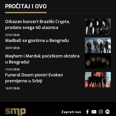
PROČITAJ I OVO
Otkazan koncert Brazilki Crypta,
prodato svega 40 ulaznica
27/07/2026
Madball sa gostima u Beogradu
22/07/2026
Mayhem i Marduk početkom oktobra
u Beogradu!
17/07/2026
Funeral Doom pioniri Evoken
premijerno u Srbiji
10/07/2026
Zaprati nas