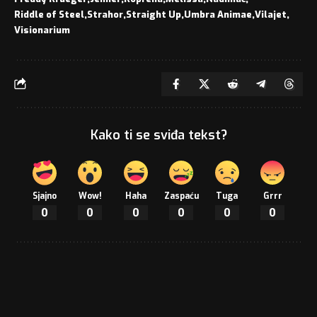
Riddle of Steel
Strahor
Straight Up
Umbra Animae
Vilajet
Visionarium
Kako ti se sviđa tekst?
Sjajno
Wow!
Haha
Zaspaću
Tuga
Grrr
0
0
0
0
0
0