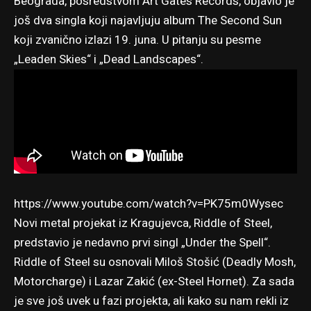
Beograda, posredstvom Art Gates Records, objavio je
još dva singla koji najavljuju album The Second Sun
koji zvanično izlazi 19. juna. U pitanju su pesme
„Leaden Skies“ i „Dead Landscapes“.
https://www.youtube.com/watch?v=PK75m0Wysec
Novi metal projekat iz Kragujevca, Riddle of Steel,
predstavio je nedavno prvi singl „Under the Spell“.
Riddle of Steel su osnovali Miloš Stošić (Deadly Mosh,
Motorcharge) i Lazar Zakić (ex-Steel Hornet). Za sada
je sve još uvek u fazi projekta, ali kako su nam rekli iz