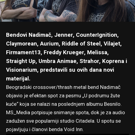
Bendovi Nadimač, Jenner, CounterIgnition,
Claymorean, Aurium, Riddle of Steel, Vilajet,
Firmament13, Freddy Krueger, Melissa,
Straight Up, Umbra Animae, Strahor, Koprena i
Visionarium, predstavili su ovih dana novi
materijal.
Beogradski crossover/thrash metal bend Nadimač
objavio je efektan spot za pesmu „U podrumu žute
kuće“ koja se nalazi na poslednjem albumu
Besnilo
.
MS_Media potpisuje snimanje spota, dok je za audio
zadužen sve popularniji studio Citadela. U spotu se
pojavljuju i članovi benda Void Inn.