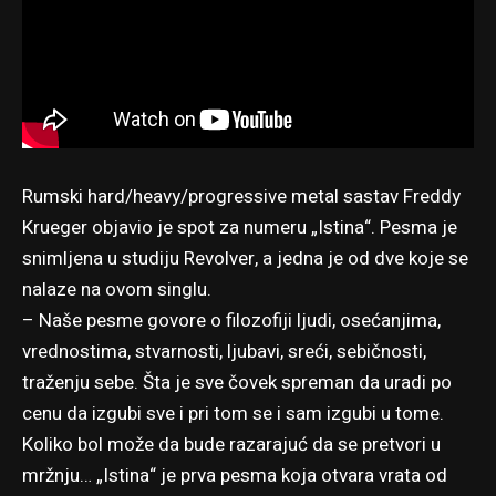
Rumski hard/heavy/progressive metal sastav Freddy
Krueger objavio je spot za numeru „Istina“. Pesma je
snimljena u studiju Revolver, a jedna je od dve koje se
nalaze na ovom singlu.
– Naše pesme govore o filozofiji ljudi, osećanjima,
vrednostima, stvarnosti, ljubavi, sreći, sebičnosti,
traženju sebe. Šta je sve čovek spreman da uradi po
cenu da izgubi sve i pri tom se i sam izgubi u tome.
Koliko bol može da bude razarajuć da se pretvori u
mržnju… „Istina“ je prva pesma koja otvara vrata od