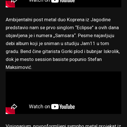
Ambijentalni post metal duo Koprena iz Jagodine
predstavio nam se prvo singlom “Eclipse” a ovih dana
objavljena je i numera „Samsara“. Pesme najavljuju
debi album koji je sniman u studiju Jam11 u tom
gradu. Bend čine gitarista Gorki plod i bubnjar Iskrolik,
dok je mesto session basiste popunio Stefan
Maksimović.
Visionarium, novooformljeni sympho metal projekat iz