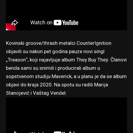
Kovinski groove/thrash metalci CounterIgnition
objavili su nakon pet godina pauze novi singl
„Treason“, koji najavljuje album They Buy They. Članovi
benda sami su snimili i producirali album u
sopstvenom studiju Maverick, a u planu je da se album
objavi do kraja 2020. Na spotu su radili Marija
Stanojević i Vaštag Vendel.