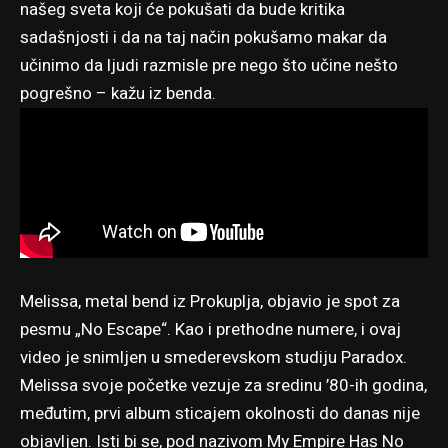
našeg sveta koji će pokušati da bude kritika
sadašnjosti i da na taj način pokušamo makar da
učinimo da ljudi razmisle pre nego što učine nešto
pogrešno – kažu iz benda.
Melissa, metal bend iz Prokuplja, objavio je spot za
pesmu „No Escape“. Kao i prethodne numere, i ovaj
video je snimljen u smederevskom studiju Paradox.
Melissa svoje početke vezuje za sredinu ’80-ih godina,
međutim, prvi album sticajem okolnosti do danas nije
objavljen. Isti bi se, pod nazivom My Empire Has No