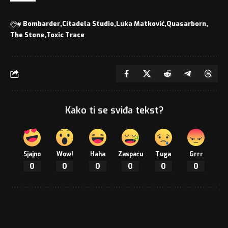
#
Bombarder
Citadela Studio
Luka Matković
Quasarborn
The Stone
Toxic Trace
Kako ti se sviđa tekst?
Sjajno
Wow!
Haha
Zaspaću
Tuga
Grrr
0
0
0
0
0
0