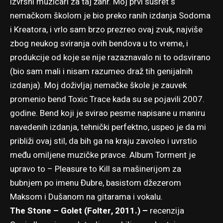
izvrsni muzičari za taj žanr. Moj prvi susret s
nemačkom školom je bio preko ranih izdanja Sodoma
i Kreatora, i vrlo sam brzo prezreo ovaj zvuk, najviše
zbog neukog sviranja ovih bendova u to vreme, i
produkcije od koje se nije razaznavalo ni to odsvirano
(bio sam mali i nisam razumeo draž tih genijalnih
izdanja). Moj doživljaj nemačke škole je zauvek
promenio bend Toxic Trace kada su se pojavili 2007.
godine. Bend koji je svirao pesme napisane u maniru
navedenih izdanja, tehnički perfektno, uspeo je da mi
približi ovaj stil, da bih ga na kraju zavoleo i uvrstio
među omiljene muzičke pravce. Album Torment je
upravo to – Pleasure to Kill sa mašinerijom za
bubnjem po imenu Đubre, basistom džezerom
Maksom i Dušanom na gitarama i vokalu.
The Stone – Golet (Folter, 2011.) –
recenzija