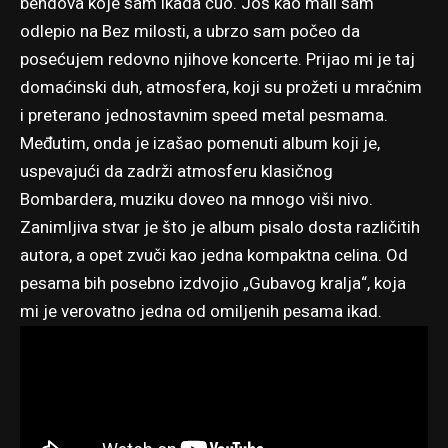
bendova koje sam ikada čuo. Još kao mali sam
odlepio na Bez milosti, a ubrzo sam počeo da
posećujem redovno njihove koncerte. Prijao mi je taj
domaćinski duh, atmosfera, koji su prožeti u mračnim
i preterano jednostavnim speed metal pesmama.
Međutim, onda je izašao pomenuti album koji je,
uspevajući da zadrži atmosferu klasičnog
Bombardera, muziku doveo na mnogo viši nivo.
Zanimljiva stvar je što je album pisalo dosta različitih
autora, a opet zvuči kao jedna kompaktna celina. Od
pesama bih posebno izdvojio „Gubavog kralja“, koja
mi je verovatno jedna od omiljenih pesama ikad.