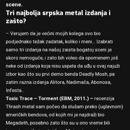
scene.
Tri najbolja srpska metal izdanja i
zašto?
– Verujem da je većini mojih kolega ovo bio
podjednako težak zadatak, koliko i meni… Izabrati
samo tri izdanja na našoj zaista bogatoj sceni je
skoro nemoguće, i zato bih voleo da spomenem još
neke od izdanja koja nisu uspela da uđu u ovaj najuži
izbor kao što su prvi demo benda Deadly Mosh, pa
zatim razna izdanja Alitora, Nadimača, Abonosa,
Infesta…
Toxic Trace – Torment (EBM, 2011.) –
recenzija
Thrash metal sam počeo da slušam preko (uglavnom)
američkih bendova, od kojih mi je najdraži bio
Megadeth, posebno zato što su u ono vreme bili