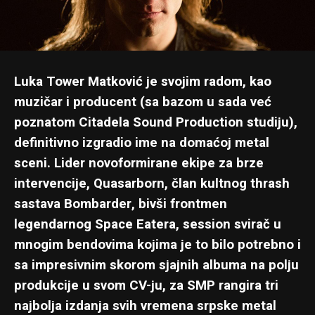
Luka Tower Matković je svojim radom, kao
muzičar i producent (sa bazom u sada već
poznatom
Citadela Sound Production
studiju),
definitivno izgradio ime na domaćoj metal
sceni. Lider novoformirane ekipe za brze
intervencije, Quasarborn, član kultnog thrash
sastava Bombarder, bivši frontmen
legendarnog Space Eatera, session svirač u
mnogim bendovima kojima je to bilo potrebno i
sa impresivnim skorom sjajnih albuma na polju
produkcije u svom CV-ju, za SMP rangira tri
najbolja izdanja svih vremena srpske metal