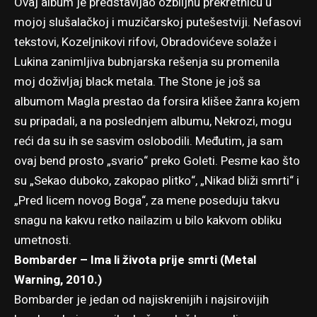
Ovaj album je predstavljao ozbiljnu prekretnicu u
mojoj slušalačkoj i muzičarskoj putešestviji. Nefasovi
tekstovi, Kozeljnikovi rifovi, Obradovićeve solaže i
Lukina zanimljiva bubnjarska rešenja su promenila
moj doživljaj black metala. The Stone je još sa
albumom Magla prestao da forsira klišee žanra kojem
su pripadali, a na poslednjem albumu, Nekrozi, mogu
reći da su ih se sasvim oslobodili. Međutim, ja sam
ovaj bend prosto „svario“ preko Goleti. Pesme kao što
su „Sekao duboko, zakopao plitko“, „Nikad bliži smrti“ i
„Pred licem novog Boga“, za mene poseduju takvu
snagu na kakvu retko nailazim u bilo kakvom obliku
umetnosti.
Bombarder – Ima li života prije smrti (Metal
Warning, 2010.)
Bombarder je jedan od najiskrenijih i najsirovijih