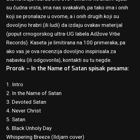
su čudna vrsta, ima nas svakakvih, pa tako ima i onih
koji se pronalaze u ovome, a i onih drugih koji su
dovoljno hrabri (ili ludi) da izdaju ovakav materijal
(poput crnogorskog ultra-UG labela Adžove Vrbe
Records). Kaseta je limitirana na 100 primeraka, pa
ako vas je ova recenzija dovoljno inspirisala za
nabavku (ili odgovorila), kontakti su tu negde.
Prorok – In the Name of Satan spisak pesama:
1. Intro
2. In the Name of Satan
3. Devoted Satan
4. Never Christ
5. Satan
6. Black Unholy Day
Whispering Breeze (Ildjarn cover)