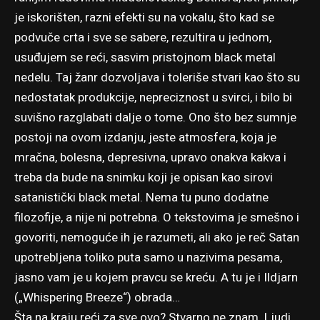
je iskorišten, razni efekti su na vokalu, što kad se
podvuče crta i sve se sabere, rezultira u jednom,
usuđujem se reći, sasvim pristojnom black metal
nedelu. Taj žanr dozvoljava i toleriše stvari kao što su
nedostatak produkcije, nepreciznost u svirci, i bilo bi
suvišno razglabati dalje o tome. Ono što bez sumnje
postoji na ovom izdanju, jeste atmosfera, koja je
mračna, bolesna, depresivna, upravo onakva kakva i
treba da bude na snimku koji je opisan kao sirovi
satanistički black metal. Nema tu puno dodatne
filozofije, a nije ni potrebna. O tekstovima je smešno i
govoriti, nemoguće ih je razumeti, ali ako je reč Satan
upotrebljena toliko puta samo u nazivima pesama,
jasno vam je u kojem pravcu se kreću. A tu je i Ildjarn
(„Whispering Breeze“) obrada…
Šta na kraju reći za sve ovo? Stvarno ne znam. Ljudi