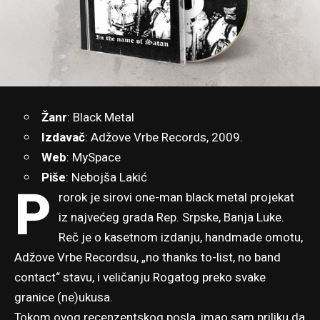
Žanr
: Black Metal
Izdavač
: Adžove Vrbe Records, 2009.
Web
:
MySpace
Piše
:
Nebojša Lakić
P
rorok je sirovi one-man black metal projekat
iz najvećeg grada Rep. Srpske, Banja Luke.
Reč je o kasetnom izdanju, handmade omotu,
Adžove Vrbe Recordsu, „no thanks to-list, no band
contact“ stavu, i veličanju Rogatog preko svake
granice (ne)ukusa.
Tokom ovog recenzentskog posla, imao sam priliku da