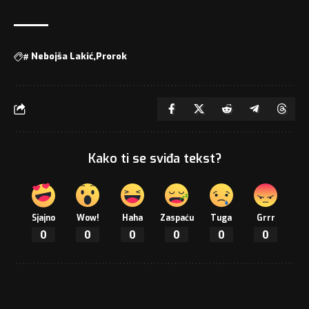
#
Nebojša Lakić
Prorok
Kako ti se sviđa tekst?
Sjajno
Wow!
Haha
Zaspaću
Tuga
Grrr
0
0
0
0
0
0