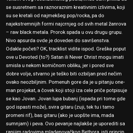
se susretnem sa raznoraznim kreativnim izlivima, koji
su se kretali od najmekšeg pop/rocka, pa do
najekstremnijih formi najcrnjeg od svih metal žanrova
– raw black metala. Prorok spada u ovu drugu grupu.
Nivo apsurda ovde je doveden do savršenstva.
Odakle početi? OK, tracklist vidite ispod. Greške poput
ove u Devoted (to?) Satan ili Never Christ mogu imati
smisla u nekom komičnom obliku, jer i pored sve
dobre volje, stvarno je teško biti ozbiljan pred nečim
ovako neozbiljnim. Pomenuh gore da je u pitanju one-
man projekat, a čovek koji stoji iza cele priče potpisuje
se kao Jovan. Jovan lupa bubanj (ispada pri tome gde
god ispasti može), svira gitaru (zuji, tek tu i tamo
promeni rif), bas gitaru (ako je uopšte ima, mada
sumnjam) i peva. Ovo pevanje najlakše je uporediti sa
ranijim radovima mladenovačkog Bethora, isti princip