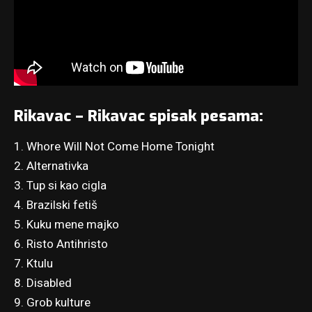
Rikavac – Rikavac spisak pesama:
1. Whore Will Not Come Home Tonight
2. Alternativka
3. Tup si kao cigla
4. Brazilski fetiš
5. Kuku mene majko
6. Risto Antihristo
7. Ktulu
8. Disabled
9. Grob kulture