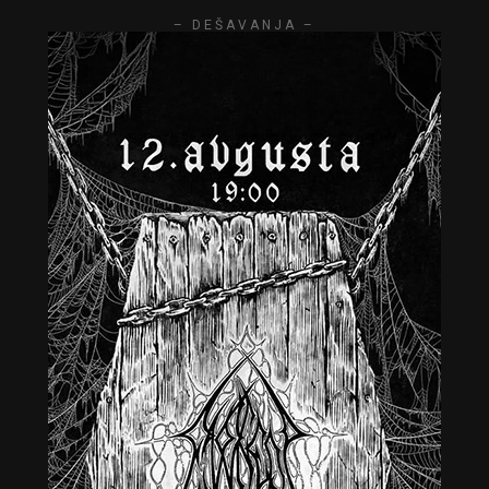
– DEŠAVANJA –