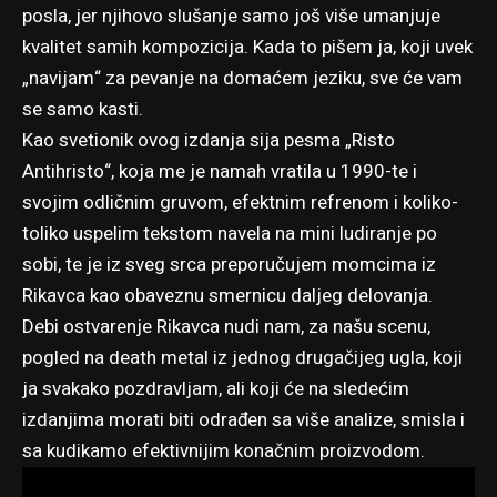
posla, jer njihovo slušanje samo još više umanjuje
kvalitet samih kompozicija. Kada to pišem ja, koji uvek
„navijam“ za pevanje na domaćem jeziku, sve će vam
se samo kasti.
Kao svetionik ovog izdanja sija pesma „Risto
Antihristo“, koja me je namah vratila u 1990-te i
svojim odličnim gruvom, efektnim refrenom i koliko-
toliko uspelim tekstom navela na mini ludiranje po
sobi, te je iz sveg srca preporučujem momcima iz
Rikavca kao obaveznu smernicu daljeg delovanja.
Debi ostvarenje Rikavca nudi nam, za našu scenu,
pogled na death metal iz jednog drugačijeg ugla, koji
ja svakako pozdravljam, ali koji će na sledećim
izdanjima morati biti odrađen sa više analize, smisla i
sa kudikamo efektivnijim konačnim proizvodom.