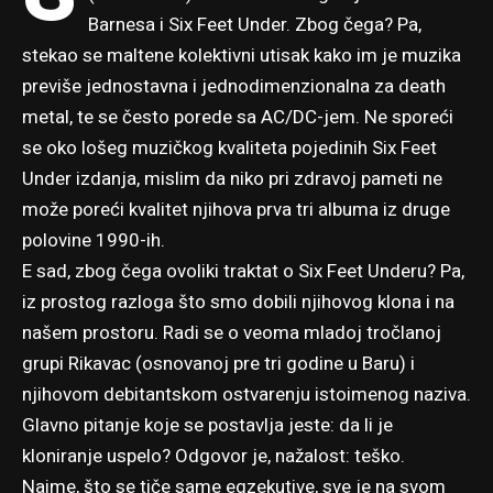
Barnesa i Six Feet Under. Zbog čega? Pa,
stekao se maltene kolektivni utisak kako im je muzika
previše jednostavna i jednodimenzionalna za death
metal, te se često porede sa AC/DC-jem. Ne sporeći
se oko lošeg muzičkog kvaliteta pojedinih Six Feet
Under izdanja, mislim da niko pri zdravoj pameti ne
može poreći kvalitet njihova prva tri albuma iz druge
polovine 1990-ih.
E sad, zbog čega ovoliki traktat o Six Feet Underu? Pa,
iz prostog razloga što smo dobili njihovog klona i na
našem prostoru. Radi se o veoma mladoj tročlanoj
grupi Rikavac (osnovanoj pre tri godine u Baru) i
njihovom debitantskom ostvarenju istoimenog naziva.
Glavno pitanje koje se postavlja jeste: da li je
kloniranje uspelo? Odgovor je, nažalost: teško.
Naime, što se tiče same egzekutive, sve je na svom