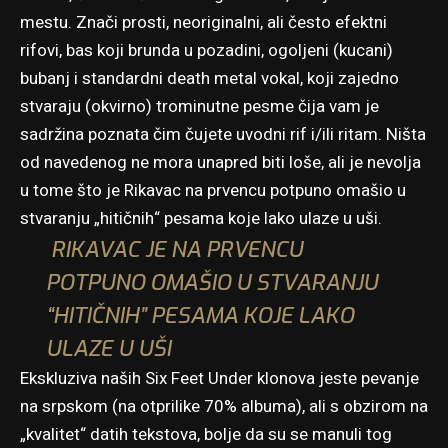
mestu. Znači prosti, neoriginalni, ali često efektni
rifovi, bas koji brunda u pozadini, ogoljeni (kucani)
bubanj i standardni death metal vokal, koji zajedno
stvaraju (okvirno) trominutne pesme čija vam je
sadržina poznata čim čujete uvodni rif i/ili ritam. Ništa
od navedenog ne mora unapred biti loše, ali je nevolja
u tome što je Rikavac na prvencu potpuno omašio u
stvaranju „hitičnih“ pesama koje lako ulaze u uši.
RIKAVAC JE NA PRVENCU
POTPUNO OMAŠIO U STVARANJU
“HITIČNIH” PESAMA KOJE LAKO
ULAZE U UŠI
Ekskluziva naših Six Feet Under klonova jeste pevanje
na srpskom (na otprilike 70% albuma), ali s obzirom na
„kvalitet“ datih tekstova, bolje da su se manuli tog