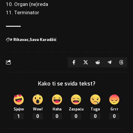
10. Organ (ne)reda
11. Terminator
#
Rikavac
Sava Karadžić
Kako ti se sviđa tekst?
Sjajno
Wow!
Haha
Zaspaću
Tuga
Grrr
1
0
0
0
0
0