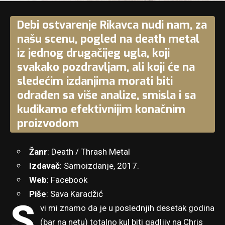
Debi ostvarenje Rikavca nudi nam, za
našu scenu, pogled na death metal
iz jednog drugačijeg ugla, koji
svakako pozdravljam, ali koji će na
sledećim izdanjima morati biti
odrađen sa više analize, smisla i sa
kudikamo efektivnijim konačnim
proizvodom
Žanr
: Death / Thrash Metal
Izdavač
: Samoizdanje, 2017.
Web
:
Facebook
Piše
:
Sava Karadžić
S
vi mi znamo da je u poslednjih desetak godina
(bar na netu) totalno kul biti gadljiv na Chris