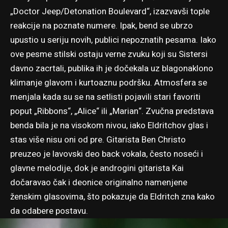
„Doctor Jeep/Detonation Boulevard“, izazvavši tople
reakcije na poznate numere. Ipak, bend se ubrzo
upustio u seriju novih, publici nepoznatih pesama. Iako
ove pesme stilski ostaju verne zvuku koji su Sistersi
davno zacrtali, publika ih je dočekala uz blagonaklono
klimanje glavom i kurtoaznu podršku. Atmosfera se
menjala kada su se na setlisti pojavili stari favoriti
poput „Ribbons“, „Alice“ ili „Marian“. Zvučna predstava
benda bila je na visokom nivou, iako Eldritchov glas i
stas više nisu oni od pre. Gitarista Ben Christo
preuzeo je lavovski deo back vokala, često noseći i
glavne melodije, dok je androgini gitarista Kai
dočaravao čak i deonice originalno namenjene
ženskim glasovima, što pokazuje da Eldritch zna kako
da odabere postavu.