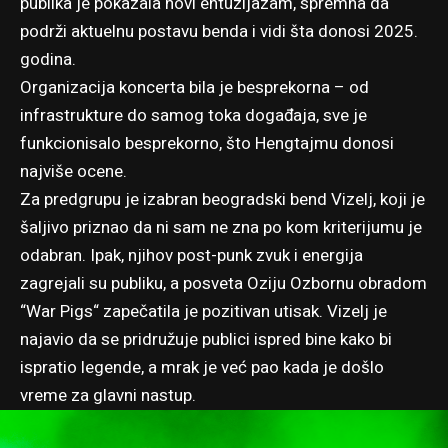
publika je pokazala novi entuzijazam, spremna da
podrži aktuelnu postavu benda i vidi šta donosi 2025.
godina.
Organizacija koncerta bila je besprekorna – od
infrastrukture do samog toka događaja, sve je
funkcionisalo besprekorno, što Hengtajmu donosi
najviše ocene.
Za predgrupu je izabran beogradski bend Vizelj, koji je
šaljivo priznao da ni sam ne zna po kom kriterijumu je
odabran. Ipak, njihov post-punk zvuk i energija
zagrejali su publiku, a posveta Oziju Ozbornu obradom
“War Pigs“ zapečatila je pozitivan utisak. Vizelj je
najavio da se pridružuje publici ispred bine kako bi
ispratio legende, a mrak je već pao kada je došlo
vreme za glavni nastup.