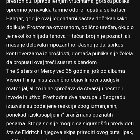
prestonicu. Uprkos letnjim vrućinama, gotska publika
spremno je navukla tamne odore i uputila se ka luci
Hangar, gde je ovaj legendarni sastav dočekan kako
dolikuje. Prostor na otvorenom, odlično uređen, okupio
je nekoliko hiljada fanova – tačan broj nije poznat, ali
masa je delovala impozantno. Jasno je da, uprkos
kontroverzama iz prošlosti, domaća publika nije želela
da propusti ovaj treći susret s bendom.
The Sisters of Mercy već 35 godina, još od albuma
Vision Thing, nisu zvanično objavili novi studijski
materijal, ali to ih ne sprečava da stvaraju pesme i
izvode ih uživo. Prethodna dva nastupa u Beogradu
izazvala su podeljene reakcije zbog izmenjenih,
ponekad i „iskasapljenih“ aranžmana poznatih
pesama. Stoga se nije moglo sa sigurnošću predvideti
šta će Eldritch i njegova ekipa prirediti ovog puta. Ipak,