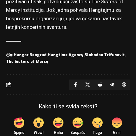
pozitivan utisak, potvrđujući zašto su The Sisters of
Mercy institucija. Još jedna pohvala Hengtajmu za
besprekornu organizaciju, i jedva čekamo nastavak
letnjih koncertnih avantura.
#
Hangar Beograd
Hangtime Agency
Slobodan Trifunović
The Sisters of Mercy
Kako ti se sviđa tekst?
Sjajno
Wow!
Haha
Zaspaću
Tuga
Grrr