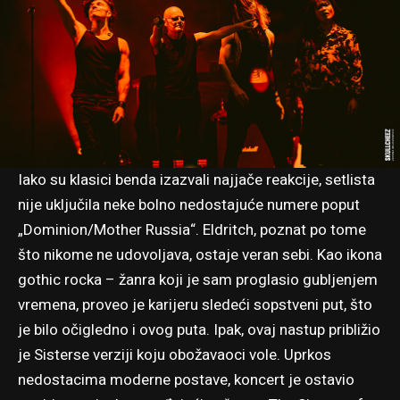
Iako su klasici benda izazvali najjače reakcije, setlista
nije uključila neke bolno nedostajuće numere poput
„Dominion/Mother Russia“. Eldritch, poznat po tome
što nikome ne udovoljava, ostaje veran sebi. Kao ikona
gothic rocka – žanra koji je sam proglasio gubljenjem
vremena, proveo je karijeru sledeći sopstveni put, što
je bilo očigledno i ovog puta. Ipak, ovaj nastup približio
je Sisterse verziji koju obožavaoci vole. Uprkos
nedostacima moderne postave, koncert je ostavio