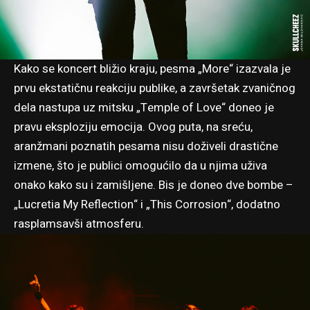
Kako se koncert bližio kraju, pesma „More“ izazvala je
prvu ekstatičnu reakciju publike, a završetak zvaničnog
dela nastupa uz mitsku „Temple of Love“ doneo je
pravu eksploziju emocija. Ovog puta, na sreću,
aranžmani poznatih pesama nisu doživeli drastične
izmene, što je publici omogućilo da u njima uživa
onako kako su i zamišljene. Bis je doneo dve bombe –
„Lucretia My Reflection“ i „This Corrosion“, dodatno
rasplamsavši atmosferu.