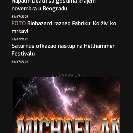
Napalm Death sa gostima krajem
novembra u Beogradu
31/07/2026
FOTO
Biohazard razneo Fabriku: Ko živ, ko
mrtav!
30/07/2026
Saturnus otkazao nastup na Hellhammer
Festivalu
30/07/2026
– DEŠAVANJA –