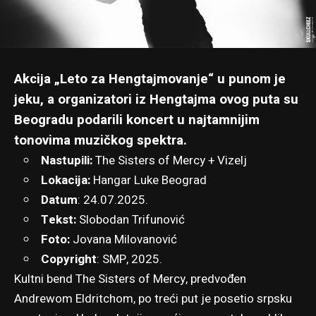
Akcija „Leto za Hengtajmovanje“ u punom je
jeku, a organizatori iz Hengtajma ovog puta su
Beogradu podarili koncert u najtamnijim
tonovima muzičkog spektra.
Nastupili:
The Sisters of Mercy
+ Vizelj
Lokacija:
Hangar Luke Beograd
Datum
: 24.07.2025.
Tekst:
Slobodan Trifunović
Foto:
Jovana Milovanović
Copyright
: SMP, 2025.
Kultni bend The Sisters of Mercy, predvođen
Andrewom Eldritchom, po treći put je posetio srpsku