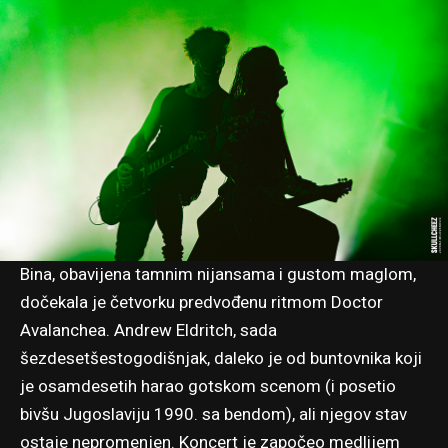
Bina, obavijena tamnim nijansama i gustom maglom,
dočekala je četvorku predvođenu ritmom Doctor
Avalanchea. Andrew Eldritch, sada
šezdesetšestogodišnjak, daleko je od buntovnika koji
je osamdesetih harao gotskom scenom (i posetio
bivšu Jugoslaviju 1990. sa bendom), ali njegov stav
ostaje nepromenjen. Koncert je započeo medlijem