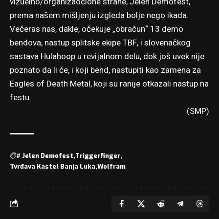
vizuelno/organizaocione strane, Jelen Demofest,
prema našem mišljenju izgleda bolje nego ikada.
Večeras nas, dakle, očekuje „obračun“ 13 demo
bendova, nastup splitske ekipe TBF, i slovenačkog
sastava Hulahoop u revijalnom delu, dok još uvek nije
poznato da li će, i koji bend, nastupiti kao zamena za
Eagles of Death Metal, koji su ranije otkazali nastup na
festu.
(SMP)
#
Jelen Demofest
Triggerfinger
Tvrđava Kastel Banja Luka
Wolfram