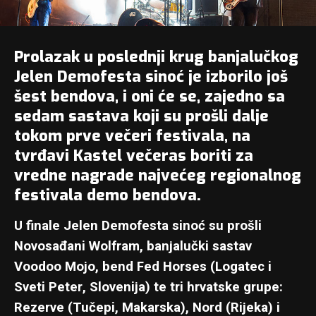
Prolazak u poslednji krug banjalučkog
Jelen Demofesta
sinoć je izborilo još
šest bendova, i oni će se, zajedno sa
sedam sastava koji su prošli dalje
tokom prve večeri festivala, na
tvrđavi Kastel
večeras boriti za
vredne nagrade najvećeg regionalnog
festivala demo bendova.
U finale Jelen Demofesta sinoć su prošli
Novosađani
Wolfram
, banjalučki sastav
Voodoo Mojo, bend Fed Horses (Logatec i
Sveti Peter, Slovenija) te tri hrvatske grupe:
Rezerve (Tučepi, Makarska), Nord (Rijeka) i