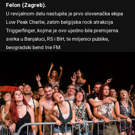
Felon (Zagreb).
U revijalnom delu nastupila je prvo slovenačka ekipa
Low Peak Charlie, zatim belgijska rock atrakcija
Triggerfinger, kojma je ovo ujedno bila premijerna
svirka u Banjaluci, RS i BiH, te miljenici publike,
beogradski bend Irie FM.