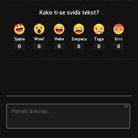
Kako ti se sviđa tekst?
Sjajno
Wow!
Haha
Zaspaću
Tuga
Grrr
0
0
0
0
0
0
500