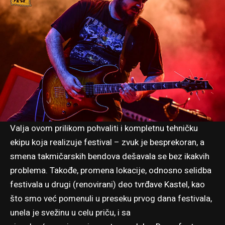
Valja ovom prilikom pohvaliti i kompletnu tehničku
ekipu koja realizuje festival – zvuk je besprekoran, a
smena takmičarskih bendova dešavala se bez ikakvih
problema. Takođe, promena lokacije, odnosno selidba
festivala u drugi (renovirani) deo tvrđave Kastel, kao
što smo već pomenuli u preseku
prvog dana festivala
,
unela je svežinu u celu priču, i sa