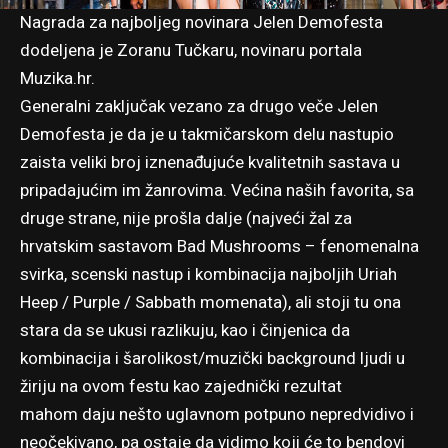
Nagrada za najboljeg novinara Jelen Demofesta
dodeljena je Zoranu Tučkaru, novinaru portala
Muzika.hr.
Generalni zaključak vezano za drugo veče Jelen
Demofesta je da je u takmičarskom delu nastupio
zaista veliki broj iznenađujuće kvalitetnih sastava u
pripadajućim im žanrovima. Većina naših favorita, sa
druge strane, nije prošla dalje (najveći žal za
hrvatskim sastavom Bad Mushrooms – fenomenalna
svirka, scenski nastup i kombinacija najboljih Uriah
Heep / Purple / Sabbath momenata), ali stoji tu ona
stara da se ukusi razlikuju, kao i činjenica da
kombinacija i šarolikost/muzički background ljudi u
žiriju na ovom festu kao zajednički rezultat
mahom daju nešto uglavnom potpuno nepredvidivo i
neočekivano, pa ostaje da vidimo koji će to bendovi