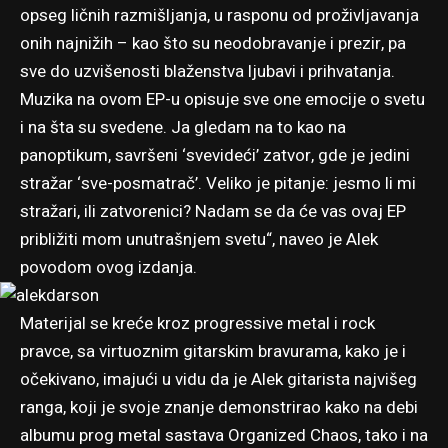
opseg ličnih razmišljanja, u rasponu od proživljavanja
onih najnižih – kao što su neodobravanje i prezir, pa
sve do uzvišenosti blaženstva ljubavi i prihvatanja.
Muzika na ovom EP-u opisuje sve one emocije o svetu
i na šta su svedene. Ja gledam na to kao na
panoptikum, savršeni ‘svevideći’ zatvor, gde je jedini
stražar ‘sve-posmatrač’. Veliko je pitanje: jesmo li mi
stražari, ili zatvorenici? Nadam se da će vas ovaj EP
približiti mom unutrašnjem svetu“, naveo je Alek
povodom ovog izdanja.
Materijal se kreće kroz progressive metal i rock
pravce, sa virtuoznim gitarskim bravurama, kako je i
očekivano, imajući u vidu da je Alek gitarista najvišeg
ranga, koji je svoje znanje demonstrirao kako na debi
albumu prog metal sastava Organized Chaos, tako i na