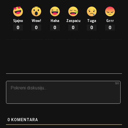
Sjajno
Wow!
Haha
Zaspaću
Tuga
Grrr
0
0
0
0
0
0
500
0
KOMENTARA