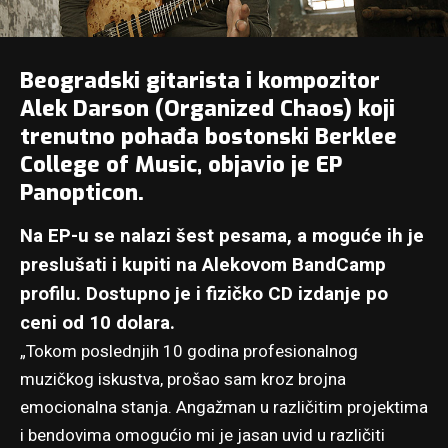
Beogradski gitarista i kompozitor
Alek Darson (Organized Chaos) koji
trenutno pohađa bostonski Berklee
College of Music, objavio je EP
Panopticon.
Na EP-u se nalazi šest pesama, a moguće ih je
preslušati i kupiti na Alekovom
BandCamp
profilu
. Dostupno je i fizičko CD izdanje po
ceni od 10 dolara.
„Tokom poslednjih 10 godina profesionalnog
muzičkog iskustva, prošao sam kroz brojna
emocionalna stanja. Angažman u različitim projektima
i bendovima omogućio mi je jasan uvid u različiti