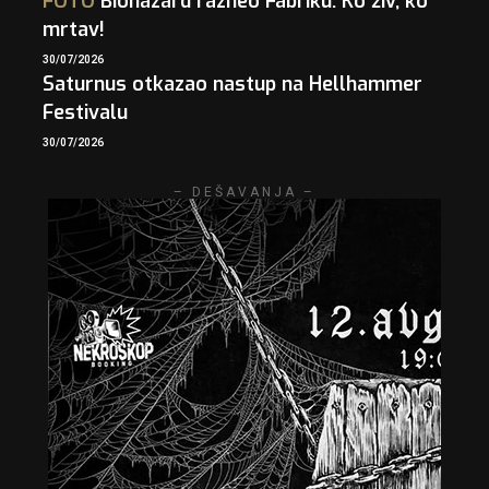
FOTO
Biohazard razneo Fabriku: Ko živ, ko
mrtav!
30/07/2026
Saturnus otkazao nastup na Hellhammer
Festivalu
30/07/2026
– DEŠAVANJA –