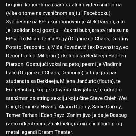
brojnim koncertima i samostalnim video snimcima
(više o tome na
zvaničnom sajtu
i
Facebooku
),
Sve pesme na EP-u komponovao je Alek Darson, a tu
je i solidan broj gostiju – čak tri bubnjara svirala su na
EP-u, i to Milan Jejina Yeqy (Organized Chaos, Destiny
Potato, Draconic…), Mića Kovačević (ex Downstroy, ex
Decontrolled, Miligram) i kolega sa Berkleeja Hadrien
Pierson. Gostujući vokal na petoj pesmi je Vladimir
Lalić (Organized Chaos, Draconic), a tu je još par
studenata sa Berkleeja, Milena Jančurić (flauta), te
Eren Basbug, koji je odsvirao klavijature, te odradio
aranžman za string sekciju koju čine Steve Chieh-Wei
Chiu, Dominika Hwang, Alison Dooley, Sadie Currey,
Tamer Tarhan i Eden Rayz. Zanimljivo je da je Basbug
radio orkestracije za aktuelni, istoimeni album prog
metal legendi Dream Theater.