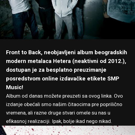
Front to Back, neobjavljeni album beogradskih
modern metalaca Hetera (neaktivni od 2012.),
dostupan je za besplatno preuzimanje
posredstvom online izdavačke etikete SMP
Music!
Album od danas možete preuzeti
sa ovog linka
. Ovo
izdanje obećali smo našim čitaocima pre poprilično
vremena, ali razne druge stvari omele su nas u
efikasnoj realizaciji. Ipak, bolje ikad nego nikad.