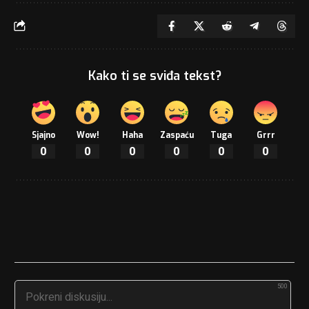
Kako ti se sviđa tekst?
Sjajno
Wow!
Haha
Zaspaću
Tuga
Grrr
0
0
0
0
0
0
500