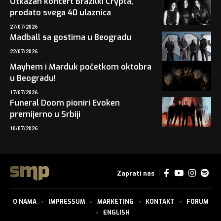
Otkazan koncert Brazilki Crypta,
prodato svega 40 ulaznica
27/07/2026
Madball sa gostima u Beogradu
22/07/2026
Mayhem i Marduk početkom oktobra
u Beogradu!
17/07/2026
Funeral Doom pioniri Evoken
premijerno u Srbiji
10/07/2026
Zaprati nas
O NAMA
IMPRESSUM
MARKETING
KONTAKT
FORUM
ENGLISH