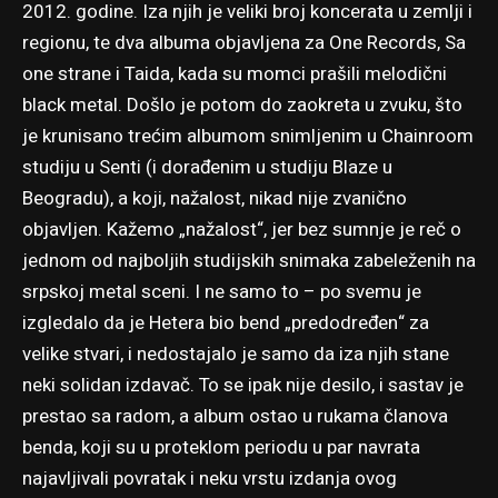
2012. godine. Iza njih je veliki broj koncerata u zemlji i
regionu, te dva albuma objavljena za One Records, Sa
one strane i Taida, kada su momci prašili melodični
black metal. Došlo je potom do zaokreta u zvuku, što
je krunisano trećim albumom snimljenim u Chainroom
studiju u Senti (i dorađenim u studiju Blaze u
Beogradu), a koji, nažalost, nikad nije zvanično
objavljen. Kažemo „nažalost“, jer bez sumnje je reč o
jednom od najboljih studijskih snimaka zabeleženih na
srpskoj metal sceni. I ne samo to – po svemu je
izgledalo da je Hetera bio bend „predodređen“ za
velike stvari, i nedostajalo je samo da iza njih stane
neki solidan izdavač. To se ipak nije desilo, i sastav je
prestao sa radom, a album ostao u rukama članova
benda, koji su u proteklom periodu u par navrata
najavljivali povratak i neku vrstu izdanja ovog