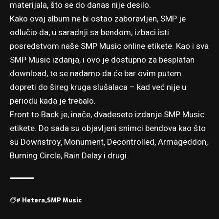
materijala, što se do danas nije desilo.
Kako ovaj album ne bi ostao zaboravljen, SMP je
odlučio da, u saradnji sa bendom, izbaci isti
posredstvom naše SMP Music online etikete. Kao i sva
SMP Music izdanja, i ovo je dostupno za besplatan
download, te se nadamo da će bar ovim putem
dopreti do šireg kruga slušalaca – kad već nije u
periodu kada je trebalo.
Front to Back je, inače, dvadeseto izdanje SMP Music
etikete. Do sada su objavljeni snimci bendova kao što
su Downstroy, Monument, Decontrolled, Armageddon,
Burning Circle, Rain Delay i drugi.
#
Hetera
SMP Music