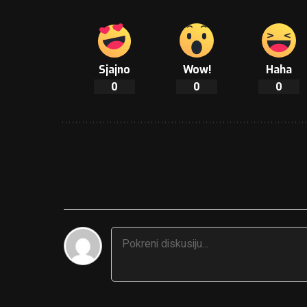
Sjajno
Wow!
Haha
0
0
0