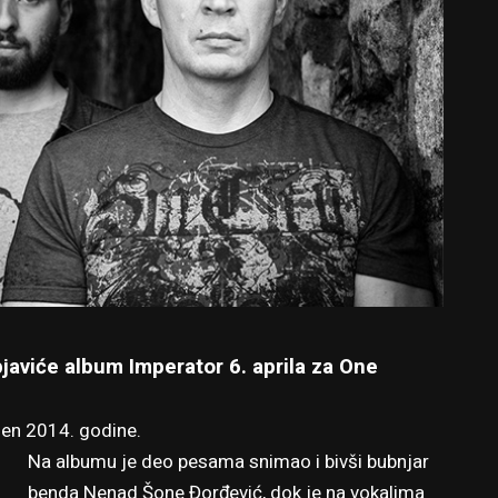
aviće album Imperator 6. aprila za One
vljen 2014. godine.
Na albumu je deo pesama snimao i bivši bubnjar
benda Nenad Šone Đorđević, dok je na vokalima