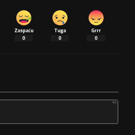
Zaspaću
Tuga
Grrr
0
0
0
500