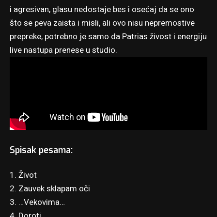
i agresivan, glasu nedostaje bes i osećaj da se ono
što se peva zaista i misli, ali ovo nisu nepremostive
prepreke, potrebno je samo da Patrias živost i energiju
live nastupa prenese u studio.
Spisak pesama:
1. Život
2. Zauvek sklapam oči
3. …Vekovima…
4. Doroti