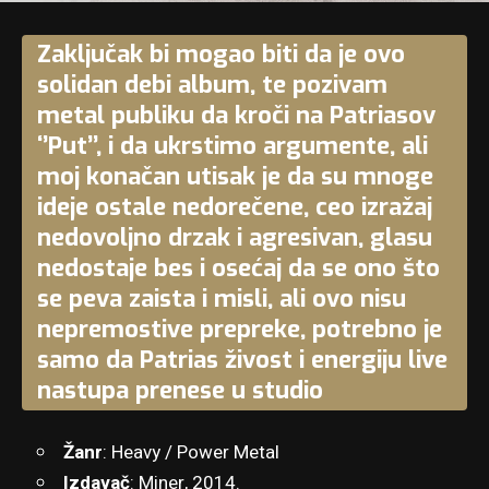
Zaključak bi mogao biti da je ovo
solidan debi album, te pozivam
metal publiku da kroči na Patriasov
‘’Put’’, i da ukrstimo argumente, ali
moj konačan utisak je da su mnoge
ideje ostale nedorečene, ceo izražaj
nedovoljno drzak i agresivan, glasu
nedostaje bes i osećaj da se ono što
se peva zaista i misli, ali ovo nisu
nepremostive prepreke, potrebno je
samo da Patrias živost i energiju live
nastupa prenese u studio
Žanr
: Heavy / Power Metal
Izdavač
: Miner, 2014.