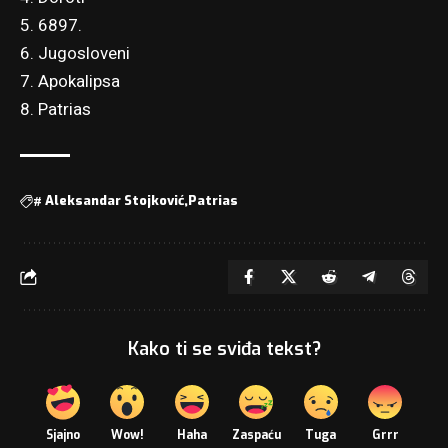
5. 6897.
6. Jugosloveni
7. Apokalipsa
8. Patrias
#
Aleksandar Stojković
Patrias
Kako ti se sviđa tekst?
Sjajno
Wow!
Haha
Zaspaću
Tuga
Grrr