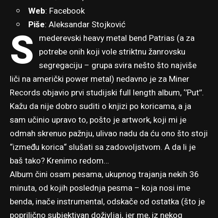
Web
:
Facebook
Piše
: Aleksandar Stojković
S
mederevski heavy metal bend Patrias (a za
potrebe onih koji vole striktnu žanrovsku
segregaciju – grupa svira nešto što najviše
liči na američki power metal) nedavno je za Miner
Records objavio prvi studijski full length album, ‘’Put’’.
Kažu da nije dobro suditi o knjizi po koricama, a ja
sam učinio upravo to, pošto je artwork, koji mi je
odmah skrenuo pažnju, ulivao nadu da ću ono što stoji
“između korica“ slušati sa zadovoljstvom. A da li je
baš tako? Krenimo redom…
Album čini osam pesama, ukupnog trajanja nekih 36
minuta, od kojih poslednja pesma – koja nosi ime
benda, inače instrumental, odskače od ostatka (što je
poprilično subjektivan doživljaj, jer me, iz nekog