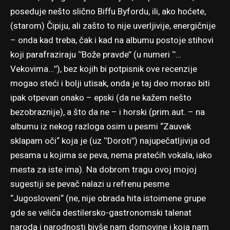
poseduje nešto slično Biffu Byfordu, ili, ako hoćete,
(starom) Čipiju, ali zašto to nije uverljivije, energičnije
– onda kad treba, čak i kad na albumu postoje stihovi
koji parafraziraju ‘’Bože pravde’’ (u numeri ‘’…
Vekovima…’’), bez kojih bi potpisnik ove recenzije
mogao steći i bolji utisak, onda je taj deo morao biti
ipak otpevan onako – epski (da ne kažem nešto
bezobraznije), a što da ne – i horski (prim.aut. – na
albumu iz nekog razloga osim u pesmi “Zauvek
sklapam oči“ koja je (uz ‘’Doroti’’) najupečatljivija od
pesama u kojima se peva, nema pratećih vokala, iako
mesta za iste ima). Na dobrom tragu ovoj mojoj
sugestiji se pevač nalazi u refrenu pesme
“Jugosloveni“ (ne, nije obrada hita istoimene grupe
gde se veliča destilersko-gastronomski talenat
naroda i narodnosti bivše nam domovine i koja nam