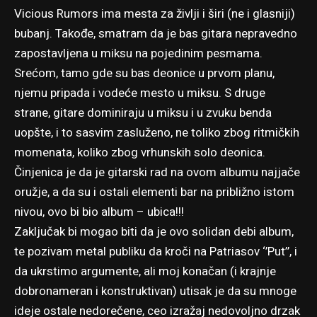
Vicious Rumors ima mesta za življi i širi (ne i glasniji)
bubanj. Takođe, smatram da je bas gitara nepravedno
zapostavljena u miksu na pojedinim pesmama.
Srećom, tamo gde su bas deonice u prvom planu,
njemu pripada i vodeće mesto u miksu. S druge
strane, gitare dominiraju u miksu i u zvuku benda
uopšte, i to sasvim zasluženo, ne toliko zbog ritmičkih
momenata, koliko zbog vrhunskih solo deonica.
Činjenica je da je gitarski rad na ovom albumu najjače
oružje, a da su i ostali elementi bar na približno istom
nivou, ovo bi bio album – ubica!!!
Zaključak bi mogao biti da je ovo solidan debi album,
te pozivam metal publiku da kroči na Patriasov ‘’Put’’, i
da ukrstimo argumente, ali moj konačan (i krajnje
dobronameran i konstruktivan) utisak je da su mnoge
ideje ostale nedorečene, ceo izražaj nedovoljno drzak