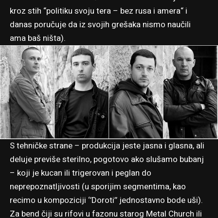
kroz stih “politiku svoju tera – bez rusa i amera“ i
danas poručuje da iz svojih grešaka nismo naučili
ama baš ništa).
S tehničke strane – produkcija jeste jasna i glasna, ali
deluje previše sterilno, pogotovo ako slušamo bubanj
– koji je kucan ili trigerovan i peglan do
neprepoznatljivosti (u sporijim segmentima, kao
recimo u kompoziciji ‘’Doroti’’ jednostavno bode uši).
Za bend čiji su rifovi u fazonu starog Metal Church ili