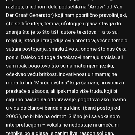
razloga, u jednom delu podsetila na “Arrow“ od Van
Der Graaf Generator) koji nam poprilično pravolinijski,
što se tiče ideja, tempa, rifologije i glasa stavlja do
znanja šta je to što tišti autore tekstova – a to su:
religija, istorija i tragedija ovih prostora, večne teme o
suštini postojanja, smislu života, onome što nas čeka
posle. Daleko od toga da tekstovi nemaju smisla, ali
sam ipak, pogotovo što su na maternjem jeziku,
očekivao veću britkost, inovativnost u rimama; ne
mora to biti “Marčelovština“ koja šamara, provocira i
preskače slušaoca, ali ipak malo više truda, koji bi
sigurno naišao na odobravanje, pogotovo ako imamo
u vidu da članovi benda nisu klinci (bend postoji od
2005.), ne bi bilo na odmet. Slično je i sa vokalnom
interpretacijom – vokalu ne nedostaje ni umeća ni
tehnike, boja glasa je zanimljiva, raspon solidan,