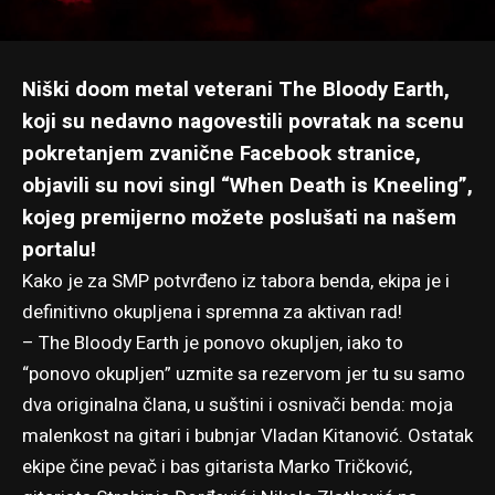
Niški doom metal veterani The Bloody Earth,
koji su nedavno nagovestili povratak na scenu
pokretanjem zvanične Facebook stranice
,
objavili su novi singl “When Death is Kneeling”,
kojeg premijerno možete poslušati na našem
portalu!
Kako je za SMP potvrđeno iz tabora benda, ekipa je i
definitivno okupljena i spremna za aktivan rad!
– The Bloody Earth je ponovo okupljen, iako to
“ponovo okupljen” uzmite sa rezervom jer tu su samo
dva originalna člana, u suštini i osnivači benda: moja
malenkost na gitari i bubnjar Vladan Kitanović. Ostatak
ekipe čine pevač i bas gitarista Marko Tričković,