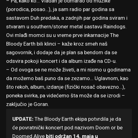
– Pa, kako ko… Vladan je odmarao od muzike
(porodica, posao…), ja sam radio par godina sa
sastavom Duh predaka, a zadnjih par godina sviram i
stvaram u southern/stoner metal sastavu Raindogs.
Ovi mlađi momci su u vreme prve inkarnacije The
Bloody Earth bili klinci – kaže kroz smeh naš
sagovornik, i dodaje da je plan sa bendom da se
odsvira pokoji koncert i da album izađe na CD-u.
– Od ovoga se ne može živeti, a mi nismo u godinama
da možemo baš puno da se zezamo… Uglavnom, kao
što rekoh, album, izdanje (fizički nosač obavezno…),
poneka svirka, pa videćemo šta može da se izrodi –
zaključio je Goran.
UPDATE:
The Bloody Earth ekipa potvrdila je da
će povratnički koncert pod nazivom Doom or be
Doomed Alive
biti održan 14. maja u