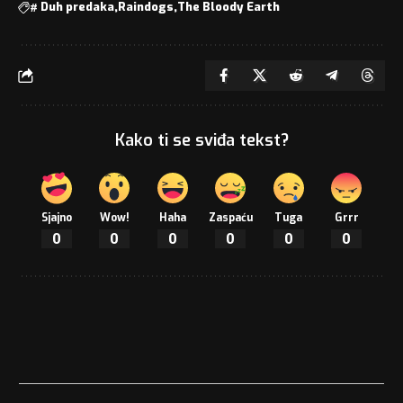
#
Duh predaka
Raindogs
The Bloody Earth
Kako ti se sviđa tekst?
Sjajno
Wow!
Haha
Zaspaću
Tuga
Grrr
0
0
0
0
0
0