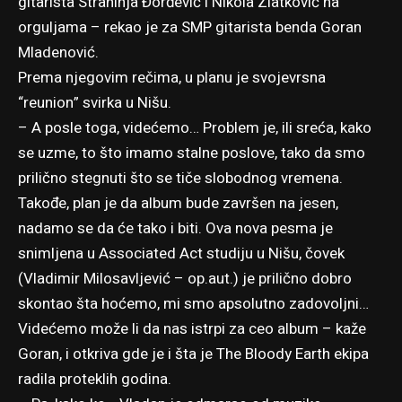
gitarista Strahinja Đorđević i Nikola Zlatković na
orguljama – rekao je za SMP gitarista benda Goran
Mladenović.
Prema njegovim rečima, u planu je svojevrsna
“reunion” svirka u Nišu.
– A posle toga, videćemo… Problem je, ili sreća, kako
se uzme, to što imamo stalne poslove, tako da smo
prilično stegnuti što se tiče slobodnog vremena.
Takođe, plan je da album bude završen na jesen,
nadamo se da će tako i biti. Ova nova pesma je
snimljena u Associated Act studiju u Nišu, čovek
(Vladimir Milosavljević – op.aut.) je prilično dobro
skontao šta hoćemo, mi smo apsolutno zadovoljni…
Videćemo može li da nas istrpi za ceo album – kaže
Goran, i otkriva gde je i šta je The Bloody Earth ekipa
radila proteklih godina.