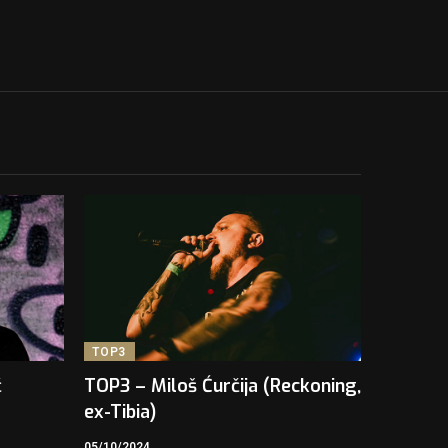
TOP3
ć
TOP3 – Miloš Ćurčija (Reckoning,
ex-Tibia)
05/10/2024