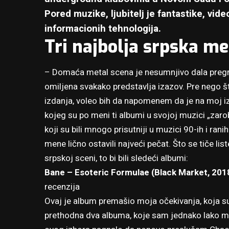
Pored muzike, ljubitelj je fantastike, vide
informacionih tehnologija.
Tri najbolja srpska me
– Domaća metal scena je nesumnjivo dala pregrš
omiljena svakako predstavlja izazov. Pre nego št
izdanja, voleo bih da napomenem da je na moj iz
kojeg su po meni ti albumi u svojoj muzici „zarobi
koji su bili mnogo prisutniji u muzici 90-ih i ra
mene lično ostavili najveći pečat. Što se tiče lis
srpskoj sceni, to bi bili sledeći albumi:
Bane – Esoteric Formulae (Black Market, 201
recenzija
Ovaj je album premašio moja očekivanja, koja su 
prethodna dva albuma, koje sam jednako lako mo