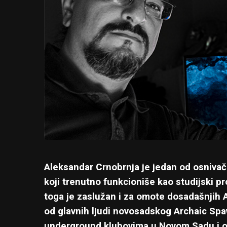
Aleksandar Crnobrnja je jedan od osniva
koji trenutno funkcioniše kao studijski pro
toga je zaslužan i za omote dosadašnjih 
od glavnih ljudi novosadskog Archaic Spaw
underground klubovima u Novom Sadu i ok