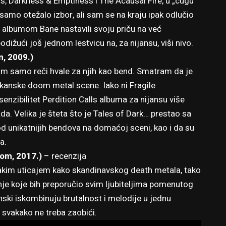
 Darkness & Emptiness i The Acausal Fire, u „cugu“
 samo otežalo izbor, ali sam se na kraju ipak odlučio
m albumom Bane nastavili svoju priču na već
podižući još jednom lestvicu na, za nijansu, viši nivo.
n, 2009.)
am samo reči hvale za njih kao bend. Smatram da je
alkanske doom metal scene. Iako ni Fragile
nzibilitet Perdition Calls albuma za nijansu više
pada. Velika je šteta što je Tales of Dark… prestao sa
od unikatnijih bendova na domaćoj sceni, kao i da su
a.
om, 2017.)
–
recenzija
jakim uticajem kako skandinavskog death metala, tako
anje koje bih preporučio svim ljubiteljima pomenutog
nski iskombinuju brutalnost i melodije u jednu
 svakako ne treba zaobići.