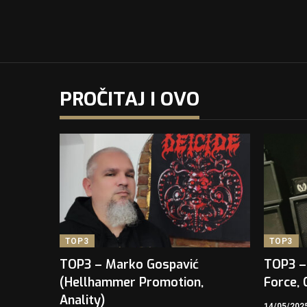
PROČITAJ I OVO
TOP3
TOP3
TOP3 – Marko Gospavić
TOP3 – 
(Hellhammer Promotion,
Force, 
Anality)
14/05/202