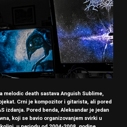
ča melodic death sastava Anguish Sublime,
jekat. Crni je kompozitor i gitarista, ali pored
AS izdanja. Pored benda, Aleksandar je jedan
na, koji se bavio organizovanjem svirki u
olini, u periodu od 2004-2008. godine.