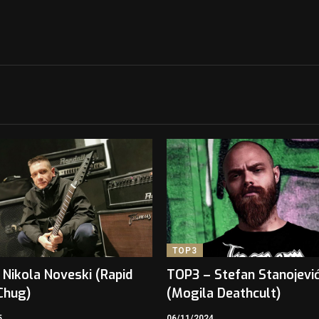
TOP3
Nikola Noveski (Rapid
TOP3 – Stefan Stanojevi
Chug)
(Mogila Deathcult)
5
06/11/2024