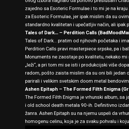
ovog izbora nagnalo da ponovo preslušam Chaos,
zajedno sa Esoteric Formulae i to mi je na kraju
za Esoteric Formulae, jer ipak mislim da su ovi
standardno kvalitetan i upečatljiv način, ali ipak 
Tales of Dark… – Perdition Calls (BadMoodMa
Tales of Dark… pratim od njihovih početaka i im
Perdition Calls pravi masterpiece srpske, pa i b
Monuments ne zaostaje po kvalitetu, nekako mi se
„leži“, a pri tom mi se isti i produkcijski više do
radom, pošto zaista mislim da su oni bili jedan 
parirali i velikim svetskim doom metal bendovim
Ashen Epitaph – The Formed Filth Enigma (Gr
The Formed Filth Enigma je vrhunski album, sa 
i old school death metala 90-ih. Definitivno izd
žanra. Ashen Epitaph su na njemu uspeli da vrhu
homogenu celinu, koja je za svaku pohvalu i koju