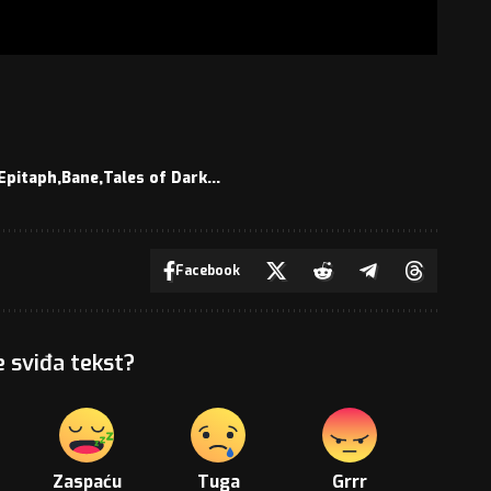
Epitaph
Bane
Tales of Dark...
Facebook
e sviđa tekst?
Zaspaću
Tuga
Grrr