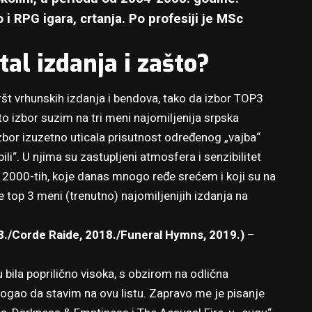
o i RPG igara, crtanja. Po profesiji je MSc
tal izdanja i zašto?
t vrhunskih izdanja i bendova, tako da izbor TOP3
o izbor suzim na tri meni najomiljenija srpska
bor izuzetno uticala prisutnost određenog „vajba“
li“. U njima su zastupljeni atmosfera i senzibilitet
nih 2000-tih, koje danas mnogo ređe srećem i koji su na
te top 3 meni (trenutno) najomiljenijih izdanja na
8./Corde Raide, 2018./Funeral Hymns, 2019.)
–
bila poprilično visoka, s obzirom na odlična
gao da stavim na ovu listu. Zapravo me je pisanje