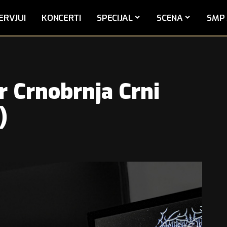
ERVJUI
KONCERTI
SPECIJAL
SCENA
SMP 
 Crnobrnja Crni
)