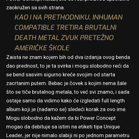
zaokružen sa svih strana.
KAO I NA PRETHODNIKU, INHUMAN
COMPATIBLE TRETIRA BRUTALNI
DEATH METAL ZVUK PRETEŽNO
AMERIČKE ŠKOLE
Zaista ne znam kojem bih od dva izdanja ovog benda
dao prednost, to je ta svirka i mogu slobodno reći da
se bend sasvim sigurno kreće svojim od starta
zacrtanim putem. Bebac je čovek s kojim nema šale
što se tiče brutalnog metala, to već svi znamo, i sada
ostaje samo da vidimo kako će izgledati full length
album koji je (nadamo se) sledeći korak za ovo ime.
Mogu slobodno da kažem da bi Power Concept
mogao da debituje sa istim na etiketi tipa Unique
Leader, jer nije nimalo slabiji ni po jednom parametru