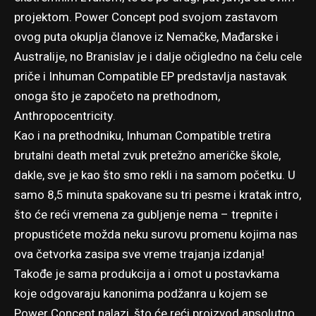
projektom. Power Concept pod svojom zastavom
ovog puta okuplja članove iz Nemačke, Mađarske i
Australije, no Branislav je i dalje očigledno na čelu cele
priče i Inhuman Compatible EP predstavlja nastavak
onoga što je započeto na prethodnom,
Anthropocentricity
.
Kao i na prethodniku, Inhuman Compatible tretira
brutalni death metal zvuk pretežno američke škole,
dakle, sve je kao što smo rekli i na samom početku. U
samo 8,5 minuta spakovane su tri pesme i kratak intro,
što će reći vremena za gubljenje nema – trepnite i
propustićete možda neku surovu promenu kojima nas
ova četvorka zasipa sve vreme trajanja izdanja!
Takođe je sama produkcija a i omot u postavkama
koje odgovaraju kanonima podžanra u kojem se
Power Concept nalazi, što će reći proizvod apsolutno