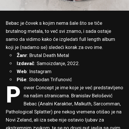
Bebac je čovek s kojim nema šale što se tiče
brutalnog metala, to već svi znamo, i sada ostaje
samo da vidimo kako će izgledati full length album
koji je (nadamo se) sledeći korak za ovo ime.
Žanr
: Brutal Death Metal
Izdavač
: Samoizdanje, 2022.
Web
:
Instagram
Piše
:
Slobodan Trifunović
P
ower Concept je ime koje je već predstavljeno
na našim stranicama. Branislav Belošević
Bebac (Analni Karakter, Malkuth, Sarcomman,
Pathological Splatter) pre nekog vremena otišao je na
Novi Zeland, ali iza sebe nije ostavio ljubav za
ekstremnim zvukom, te se po drugi put javlja sa ovim