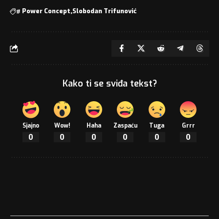
#
Power Concept
Slobodan Trifunović
Kako ti se sviđa tekst?
Sjajno
Wow!
Haha
Zaspaću
Tuga
Grrr
0
0
0
0
0
0