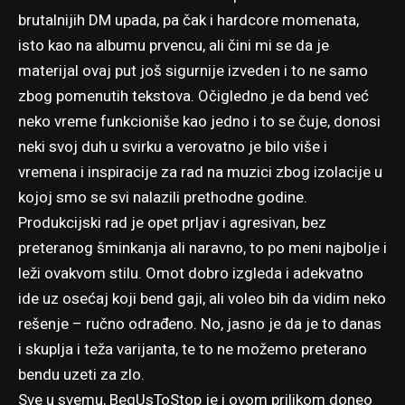
brutalnijih DM upada, pa čak i hardcore momenata,
isto kao na albumu prvencu, ali čini mi se da je
materijal ovaj put još sigurnije izveden i to ne samo
zbog pomenutih tekstova. Očigledno je da bend već
neko vreme funkcioniše kao jedno i to se čuje, donosi
neki svoj duh u svirku a verovatno je bilo više i
vremena i inspiracije za rad na muzici zbog izolacije u
kojoj smo se svi nalazili prethodne godine.
Produkcijski rad je opet prljav i agresivan, bez
preteranog šminkanja ali naravno, to po meni najbolje i
leži ovakvom stilu. Omot dobro izgleda i adekvatno
ide uz osećaj koji bend gaji, ali voleo bih da vidim neko
rešenje – ručno odrađeno. No, jasno je da je to danas
i skuplja i teža varijanta, te to ne možemo preterano
bendu uzeti za zlo.
Sve u svemu, BegUsToStop je i ovom prilikom doneo