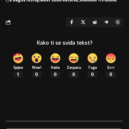
#
BegUsToStop
Meat 5000 Records
Slobodan Trifunović
Kako ti se sviđa tekst?
Sjajno
Wow!
Haha
Zaspaću
Tuga
Grrr
1
0
0
0
0
0