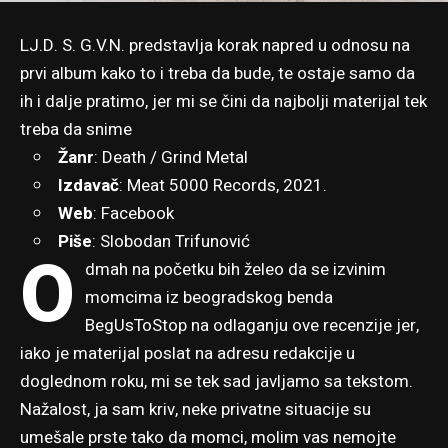
LJ​.​D​. ​S​. ​G​.​V​.​N. predstavlja korak napred u odnosu na
prvi album kako to i treba da bude, te ostaje samo da
ih i dalje pratimo, jer mi se čini da najbolji materijal tek
treba da snime
Žanr
: Death / Grind Metal
Izdavač
:
Meat 5000 Records
, 2021.
Web
:
Facebook
Piše
:
Slobodan Trifunović
O
dmah na početku bih želeo da se izvinim
momcima iz beogradskog benda
BegUsToStop na odlaganju ove recenzije jer,
iako je materijal poslat na adresu redakcije u
doglednom roku, mi se tek sad javljamo sa tekstom.
Nažalost, ja sam kriv, neke privatne situacije su
umešale prste tako da momci, molim vas nemojte