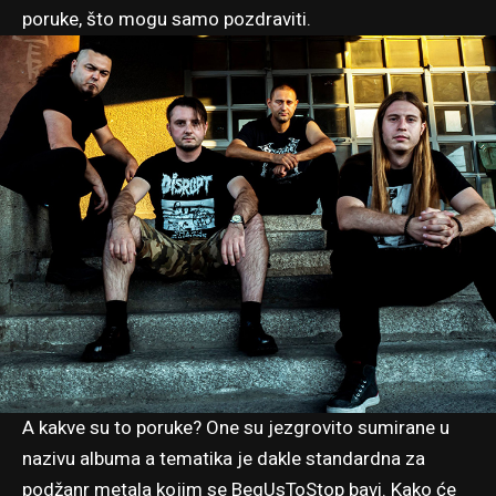
poruke, što mogu samo pozdraviti.
A kakve su to poruke? One su jezgrovito sumirane u
nazivu albuma a tematika je dakle standardna za
podžanr metala kojim se BegUsToStop bavi. Kako će