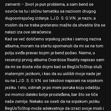
zameriti – život je pun problema, a sam bend se
osvrće na tu i sličnu tematiku sa nazivom drugog
dugosvirajućeg izdanja. LJ​.​D​. ​S​. ​G​.​V​.​N. je naziv, a
mislim da ne treba preterano mašte da shvatite šta se
nalazi iza ove skraćenice.
Kad se već dotičemo srpskog jezika i samog naziva
albuma, moram na startu spomenuti da mi se na tom
polju sviđa pravac kojim je bend pošao. Naime, u
recenziji prvog albuma
Overdose Reality
napisao sam
da mi se dosta više dojmi kad se BegUsToStop služi
maternjim jezikom, i kao da su uslišili moje nade jer
su na LJ​.​D​. ​S​. ​G​.​V​.​N. svi tekstovi napisani na srpskom
jeziku. I eto, odmah je po meni poruka koju odašilju
ovi momci daleko bolje prosleđena, bar što se tiče
naše zemlje. Nekako se oseti da na srpskom jeziku
BegUsToStop može adekvatnije da izrazi svoje misli i