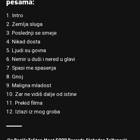
pesama:
1. Intro
2. Zemlja sluga
3. Poslednji se smeje
4. Nikad dosta
5. Ljudi su govna
6. Nemir u duši i nered u glavi
7. Spasi me spasenja
8. Gnoj
9. Maligna mladost
10. Zar ne vidiš dalje od istine
11. Prekid filma
12. Izlazi iz mog groba