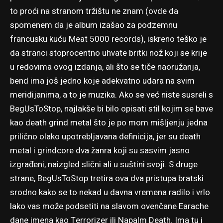
to proći na stranom tržištu ne znam (ovde da
spomenem da je album izašao za podzemnu
francusku kuću Meat 5000 records), iskreno teško je
da stranci stoprocentno uhvate britki nož koji se krije
u redovima ovog izdanja, ali što se tiče naoružanja,
bend ima još jedno koje adekvatno udara na svim
meridijanima, a to je muzika. Ako se već niste susreli s
BegUsToStop, najlakše bi bilo opisati stil kojim se bave
kao death grind metal što je po mom mišljenju jedna
prilično olako upotrebljavana definicija, jer su death
metal i grindcore dva žanra koji su sasvim jasno
izgrađeni, naizgled slični ali u suštini svoji. S druge
strane, BegUsToStop tretira ova dva pristupa bratski
srodno kako se to nekad u davna vremena radilo i vrlo
lako vas može podsetiti na slavom ovenčane Earache
dane imena kao Terrorizer ili Napalm Death. Ima tu i