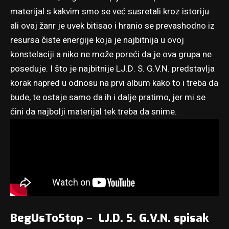
materijal s kakvim smo se već susretali kroz istoriju
ali ovaj žanr je uvek bitisao i hranio se prevashodno iz
resursa čiste energije koja je najbitnija u ovoj
konstelaciji a niko ne može poreći da je ova grupa ne
poseduje. I što je najbitnije LJ​.​D​. ​S​. ​G​.​V​.​N. predstavlja
korak napred u odnosu na prvi album kako to i treba da
bude, te ostaje samo da ih i dalje pratimo, jer mi se
čini da najbolji materijal tek treba da snime.
BegUsToStop – LJ​.​D​. ​S​. ​G​.​V​.​N. spisak