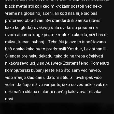
black metal stil koji kao mikrožanr postoji već neko
vreme na globalnoj sceni, ali kod nas nije bio baš
preterano obrađivan. Svi standardi ili zamke (zavisi
kako ko gleda) ovakvog stila svirke su prisutni na
ovom albumu: duge pesme molskih akorda, niži bas u
miksu, kucani bubanj… Tehnički je sve to ispoštovano
baš onako kako su to predstavili Xasthur, Leviathan ili
Silencer pre neku dekadu, tako da ne treba očekivati
nikakvu revoluciju sa Ausweg/Existenzfeind. Pomenuti
kompjuterski bubanj jeste, kao što sam već naveo,
više manje klasičan u datom stilu, ali uvek ipak više
volim da čujem živu varijantu, iako se veštački zvuk na
neki način uklapa u hladni osećaj kakav ova muzika
nosi.