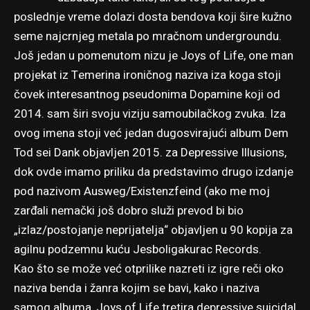
poslednje vreme dolazi dosta bendova koji šire kužno
seme najcrnjeg metala po mračnom undergroundu.
Još jedan u pomenutom nizu je Joys of Life, one man
projekat iz Temerina ironičnog naziva iza koga stoji
čovek interesantnog pseudonima Dopamine koji od
2014. sam širi svoju viziju samoubilačkog zvuka. Iza
ovog imena stoji već jedan dugosvirajući album Dem
Tod sei Dank objavljen 2015. za Depressive Illusions,
dok ovde imamo priliku da predstavimo drugo izdanje
pod nazivom Ausweg/Existenzfeind (ako me moj
zarđali nemački još dobro služi prevod bi bio
„izlaz/postojanje neprijatelja“ objavljen u 90 kopija za
agilnu podzemnu kuću
Jesboligakurac Records
.
Kao što se može već otprilike nazreti iz igre reči oko
naziva benda i žanra kojim se bavi, kako i naziva
samog albuma, Joys of Life tretira depressive suicidal