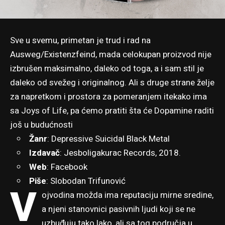
Sve u svemu, primetan je trud i rad na
Ausweg/Existenzfeind, mada celokupan proizvod nije
izbrušen maksimalno, daleko od toga, a i sam stil je
daleko od svežeg i originalnog. Ali s druge strane želje
za napretkom i prostora za pomeranjem itekako ima
sa Joys of Life, pa ćemo pratiti šta će Dopamine raditi
još u budućnosti
Žanr
: Depressive Suicidal Black Metal
Izdavač
:
Jesboligakurac Records
, 2018.
Web
:
Facebook
Piše
:
Slobodan Trifunović
V
ojvodina možda ima reputaciju mirne sredine,
a njeni stanovnici pasivnih ljudi koji se ne
uzbuđuju tako lako, ali sa tog područja u