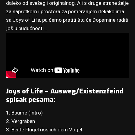
daleko od svežeg i originalnog. Ali s druge strane želje
za napretkom i prostora za pomeranjem itekako ima
sa Joys of Life, pa ćemo pratiti šta će Dopamine raditi
još u budućnosti…
Joys of Life – Ausweg/Existenzfeind
spisak pesama:
1. Bäume (Intro)
2. Vergraben
3. Beide Flügel riss ich dem Vogel