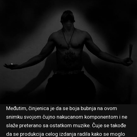
Međutim, činjenica je da se boja bubnja na ovom
snimku svojom čujno nakucanom komponentom i ne
slaže preterano sa ostatkom muzike. Čuje se takođe
da se produkcija celog izdanja radila kako se moglo