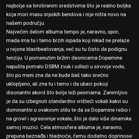
najbolje sa limitiranim sredstvima što je realno boljka
koja mori masu srpskih bendova i nije ništa novo na
našem području.
Najvećim delom albuma tempo je, naravno, spor,
mada ima tu i tamo brzih ispada koji nikad ne prelaze
u rejone blastbeatovanja, već su tu čisto da podignu
tenziju. U pomenutim bržim deonicama Dopamine
napušta pomalo DSBM zvuk i odlazi u sirovije vode,
što po meni zna da ne bude baš tako srećno
uklopljeno, ali zna tu i tamo i da ubaci pokoji
disonantni akord što bolje leži pesmama. Zanimljivo
je da su izbegnuti standardno vrišteći vokali kakvi su
dominantni u ovakvom stilu te da se Dopamine rešio i
na growl i agresivnije vokale, što je dalo više dinamike
samoj muzici. Cela atmosfera albuma je, naravno,
prepuna beznađa i hladnoće, čemu dodatno doprinose