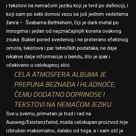
i tekstovi na nemačom jeziku koji je tvrd po definiciji, i
koji sam po sebi donosi vezu sa još jednim vedetama
žanra – Švabama Bethlehem, čiji je dark metal po
mnogima i jedan od najznačajnijih korena ovakvog
zvuka. Buklet pored svedenog i ne preterano efektnog
omota, tekstova i par tehničkih podataka, ne daje
nikakve dalje informacije o bendu, što je ipak i
očekivano u celokupnoj slici.
CELA ATMOSFERA ALBUMA JE
PREPUNA BEZNAĐA I HLADNOĆE,
ČEMU DODATNO DOPRINOSE I
TEKSTOVI NA NEMAČOM JEZIKU
Sve u svemu, primetan je trud i rad na
Ausweg/Existenzfeind, mada celokupan proizvod nije
izbrušen maksimalno, daleko od toga, a i sam stil je