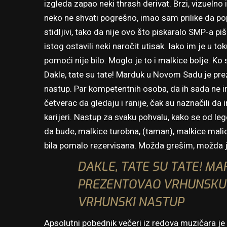
izgleda zapao neki thrash derivat. Brzi, vizuelno 
neko ne shvati pogrešno, imao sam prilike da po
stidljivi, tako da nije ovo što piskaralo SMP-a pi
istog ostavili neki naročit utisak. Iako im je u t
pomoći nije bilo. Moglo je to i malkice bolje. Ko 
Dakle, tate su tate! Marduk u Novom Sadu je pre
nastup. Par kompetentnih osoba, da ih sada ne im
četverac da gledaju i ranije, čak su naznačili da 
karijeri. Nastup za svaku pohvalu, kako se od le
da bude, malkice turobna, (taman), malkice malic
bila pomalo rezervisana. Možda grešim, možda j
DAKLE, TATE SU TATE! M
PREZENTOVAO VRHUNSKU S
VRHUNSKI NASTUP
Apsolutni pobednik večeri iz redova muzičara je b