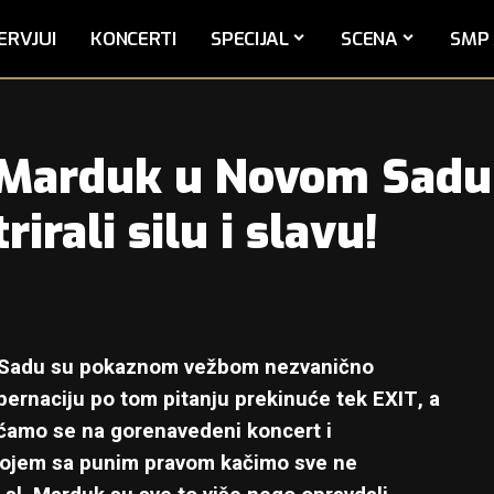
ERVJUI
KONCERTI
SPECIJAL
SCENA
SMP 
 Marduk u Novom Sadu
irali silu i slavu!
m Sadu su pokaznom vežbom nezvanično
bernaciju po tom pitanju prekinuće tek EXIT, a
aćamo se na gorenavedeni koncert i
kojem sa punim pravom kačimo sve ne