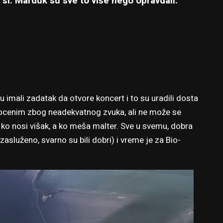
i sl. Marduk su sve to više nego opravdali.
u imali zadatak da otvore koncert i to su uradili dosta
ocenim zbog neadekvatnog zvuka, ali ne može se
e ko nosi višak, a ko meša malter. Sve u svemu, dobra
zasluženo, svarno su bili dobri) i vreme je za Bio-