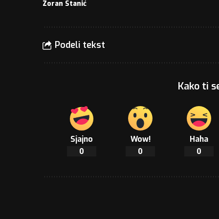
Zoran Stanić
Podeli tekst
Kako ti s
Sjajno
Wow!
Haha
0
0
0