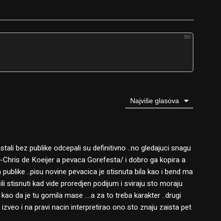
500
Najviše glasova
ali bez publike odcepali su definitivno ..no gledajuci snagu
-Chris de Koeijer a pevaca Gorefesta/ i dobro ga kopira a
 publike ..pisu novine pevacica je stisnuta bila kao i bend ma
ili stisnuti kad vide proredjen podijum i sviraju sto moraju
 kao da je tu gomila mase ….a za to treba karakter ..drugi
zveo i na pravi nacin interpretirao ono sto znaju zaista pet