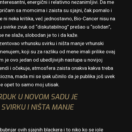
interesantni, energični i relativno nezanimljivi. Da me
pričam sa momcima i zaista su sjajni, čak pomalo i
še ni neka kritika, već jednostavno, Bio-Cancer nisu na
oku svirke zvuk od “diskutabilnog” prešao u “solidan”,
se ne slaže, slobodan je to i da kaže.
zentovao vrhunsku svirku i ništa manje vrhunski
enujem, koji su za razliku od mene imali prilike ovaj
im je ovo jedan od ubedljivijih nastupa u novijoj
gendi i očekuje, atmosfera zaista onakva kakva treba
iozna, mada mi se ipak učinilo da je publika još uvek
e opet to samo moj utisak.
ARDUK U NOVOM SADU JE
VIRKU I NIŠTA MANJE
ubnjar ovih sjajnih blackera i to niko ko se iole