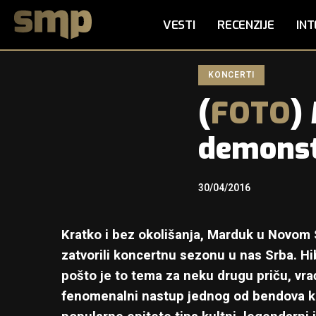
VESTI
RECENZIJE
INT
KONCERTI
(
FOTO
)
demonstr
30/04/2016
Kratko i bez okolišanja, Marduk u Novo
zatvorili koncertnu sezonu u nas Srba. Hi
pošto je to tema za neku drugu priču, vr
fenomenalni nastup jednog od bendova 