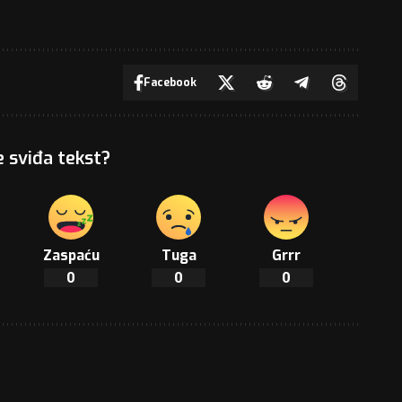
Facebook
e sviđa tekst?
Zaspaću
Tuga
Grrr
0
0
0