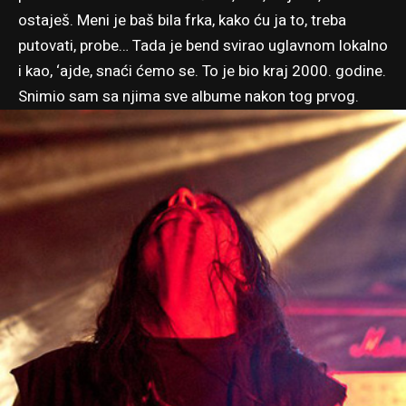
ostaješ. Meni je baš bila frka, kako ću ja to, treba
putovati, probe… Tada je bend svirao uglavnom lokalno
i kao, ‘ajde, snaći ćemo se. To je bio kraj 2000. godine.
Snimio sam sa njima sve albume nakon tog prvog.