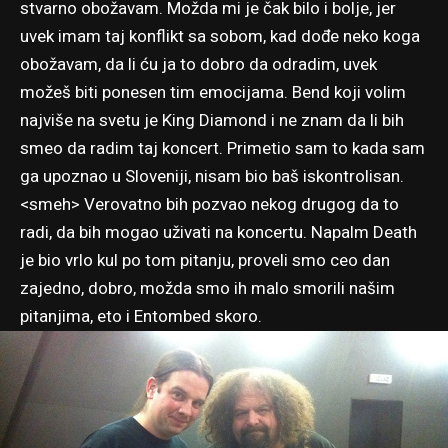
stvarno obožavam. Možda mi je čak bilo i bolje, jer
uvek imam taj konflikt sa sobom, kad dođe neko koga
obožavam, da li ću ja to dobro da odradim, uvek
možeš biti ponesen tim emocijama. Bend koji volim
najviše na svetu je King Diamond i ne znam da li bih
smeo da radim taj koncert. Primetio sam to kada sam
ga upoznao u Sloveniji, nisam bio baš iskontrolisan.
<smeh> Verovatno bih pozvao nekog drugog da to
radi, da bih mogao uživati na koncertu. Napalm Death
je bio vrlo kul po tom pitanju, proveli smo ceo dan
zajedno, dobro, možda smo ih malo smorili našim
pitanjima, eto i Entombed skoro.