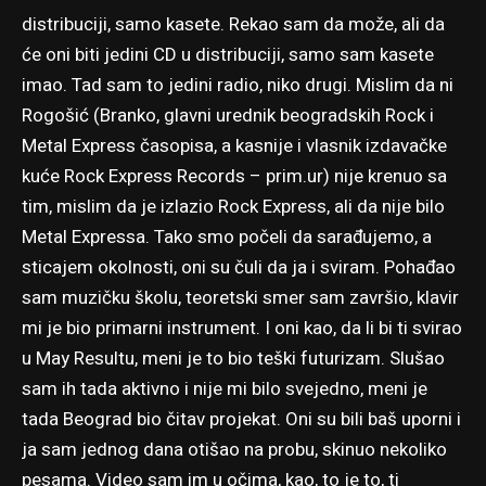
distribuciji, samo kasete. Rekao sam da može, ali da
će oni biti jedini CD u distribuciji, samo sam kasete
imao. Tad sam to jedini radio, niko drugi. Mislim da ni
Rogošić (Branko, glavni urednik beogradskih Rock i
Metal Express časopisa, a kasnije i vlasnik izdavačke
kuće Rock Express Records – prim.ur) nije krenuo sa
tim, mislim da je izlazio Rock Express, ali da nije bilo
Metal Expressa. Tako smo počeli da sarađujemo, a
sticajem okolnosti, oni su čuli da ja i sviram. Pohađao
sam muzičku školu, teoretski smer sam završio, klavir
mi je bio primarni instrument. I oni kao, da li bi ti svirao
u May Resultu, meni je to bio teški futurizam. Slušao
sam ih tada aktivno i nije mi bilo svejedno, meni je
tada Beograd bio čitav projekat. Oni su bili baš uporni i
ja sam jednog dana otišao na probu, skinuo nekoliko
pesama. Video sam im u očima, kao, to je to, ti