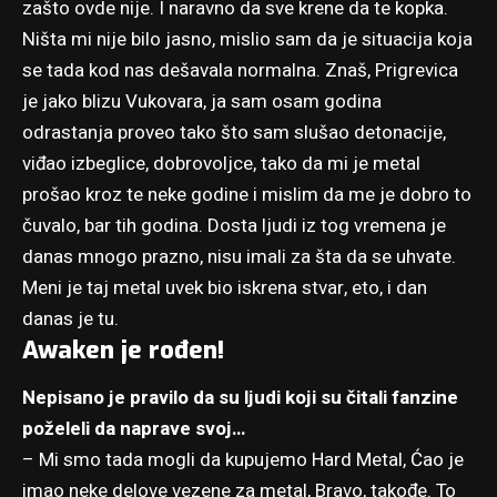
zašto ovde nije. I naravno da sve krene da te kopka.
Ništa mi nije bilo jasno, mislio sam da je situacija koja
se tada kod nas dešavala normalna. Znaš, Prigrevica
je jako blizu Vukovara, ja sam osam godina
odrastanja proveo tako što sam slušao detonacije,
viđao izbeglice, dobrovoljce, tako da mi je metal
prošao kroz te neke godine i mislim da me je dobro to
čuvalo, bar tih godina. Dosta ljudi iz tog vremena je
danas mnogo prazno, nisu imali za šta da se uhvate.
Meni je taj metal uvek bio iskrena stvar, eto, i dan
danas je tu.
Awaken je rođen!
Nepisano je pravilo da su ljudi koji su čitali fanzine
poželeli da naprave svoj…
– Mi smo tada mogli da kupujemo Hard Metal, Ćao je
imao neke delove vezene za metal, Bravo, takođe. To