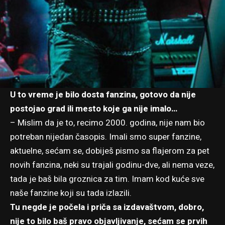
U to vreme je bilo dosta fanzina, gotovo da nije
postojao grad ili mesto koje ga nije imalo…
– Mislim da je to, recimo 2000. godina, nije nam bio
potreban nijedan časopis. Imali smo super fanzine,
aktuelne, sećam se, dobiješ pismo sa flajerom za pet
novih fanzina, neki su trajali godinu-dve, ali nema veze,
tada je baš bila groznica za tim. Imam kod kuće sve
naše fanzine koji su tada izlazili.
Tu negde je počela i priča sa izdavaštvom, dobro,
nije to bilo baš pravo objavljivanje, sećam se prvih