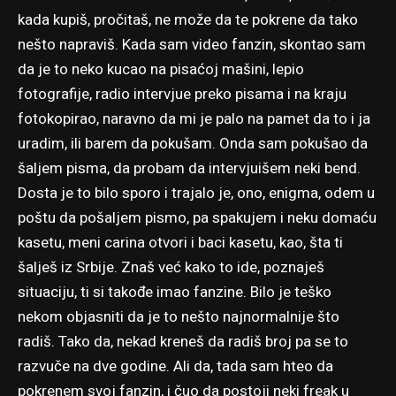
kada kupiš, pročitaš, ne može da te pokrene da tako
nešto napraviš. Kada sam video fanzin, skontao sam
da je to neko kucao na pisaćoj mašini, lepio
fotografije, radio intervjue preko pisama i na kraju
fotokopirao, naravno da mi je palo na pamet da to i ja
uradim, ili barem da pokušam. Onda sam pokušao da
šaljem pisma, da probam da intervjuišem neki bend.
Dosta je to bilo sporo i trajalo je, ono, enigma, odem u
poštu da pošaljem pismo, pa spakujem i neku domaću
kasetu, meni carina otvori i baci kasetu, kao, šta ti
šalješ iz Srbije. Znaš već kako to ide, poznaješ
situaciju, ti si takođe imao fanzine. Bilo je teško
nekom objasniti da je to nešto najnormalnije što
radiš. Tako da, nekad kreneš da radiš broj pa se to
razvuče na dve godine. Ali da, tada sam hteo da
pokrenem svoj fanzin, i čuo da postoji neki freak u