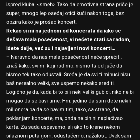
ispred kluba. <smeh> Tako da emotivna strana priče je
super, mnogo lep osećaj otići kući nakon toga, bez
obzira kako je prošao koncert.
Rekao si mi na jednom od koncerata da iako se
dešava mala posećenost, vi nećete stati sa radom,
idete dalje, već su i najavljeni novi koncerti…
– Naravno da nas mala posećenost neće sprečiti,
znaš kako, svi mi koji radimo, nismo tu od juče da
bismo tek tako odustali. Sreća je da svi ti minusi nisu
baš nerealno veliki, sve uspemo nekako srediti.
Logično je da, kada bi to bili neki veliki gubici, niko ne bi
mogao da se bavi time. Hm, jedino da sam dete nekih
milionera pa da se bavim tim, tako, sa strane, da
poklanjam koncerte, ma, onda ne bih ni naplaćivao
karte. Za sada uspevamo, ali ako to krene nekom
silaznom putanjom, odustaćemo, nažalost. Uvek sam