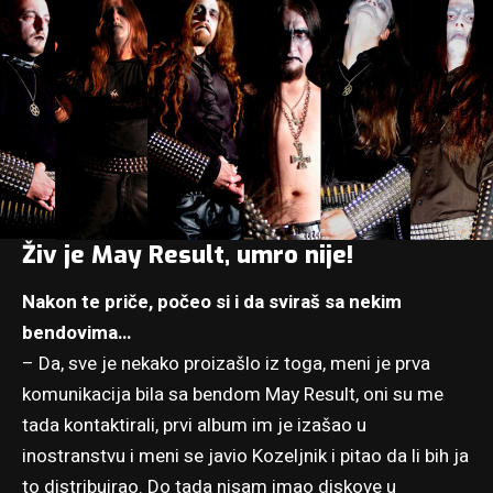
Živ je May Result, umro nije!
Nakon te priče, počeo si i da sviraš sa nekim
bendovima…
– Da, sve je nekako proizašlo iz toga, meni je prva
komunikacija bila sa bendom May Result, oni su me
tada kontaktirali, prvi album im je izašao u
inostranstvu i meni se javio Kozeljnik i pitao da li bih ja
to distribuirao. Do tada nisam imao diskove u