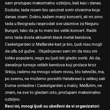
sam pristupao maksimalno ozbiljno, baš kao i danas.
Doduše, tada nisam bio upoznat svim stvarima koje
danas znam. Dobro, kažem manji koncerti, ali mi smo
tada u Beogradu rasprodali sve ulaznice za Neguru
Bunget, tako da je to meni bio veliki koncert. Radili
smo tada dosta aktuelnih black metal bendova,
Casketgarden iz Mađarske kad je bio, ljudi nisu mogli
da uđu od gužve… Objašnjavao sam im da nisu oni
toliko popularni, nego su ljudi bili gladni svirki. Ali da,
današnje turneje velikih bendova koji prolaze kroz
Srbiju, radimo na mnogo višem nivou, što tehnički, ma,
po svemu, ne možemo porediti Hatebreed u velikoj sali
Doma omladine i Casketgarden u maloj. Međutim, ne
znam, na sve to gledam isto, pristupam maksimalno
ozbiljno.
Reci mi, mnogi ljudi su ubeđeni da vi organizatori