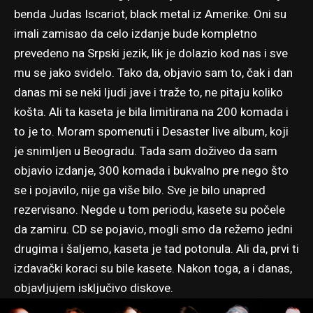
benda Judas Iscariot, black metal iz Amerike. Oni su
imali zamisao da celo izdanje bude kompletno
prevedeno na Srpski jezik, lik je dolazio kod nas i sve
mu se jako svidelo. Tako da, objavio sam to, čak i dan
danas mi se neki ljudi jave i traže to, ne pitaju koliko
košta. Ali ta kaseta je bila limitirana na 200 komada i
to je to. Moram spomenuti i Desaster live album, koji
je snimljen u Beogradu. Tada sam doživeo da sam
objavio izdanje, 300 komada i bukvalno pre nego što
se i pojavilo, nije ga više bilo. Sve je bilo unapred
rezervisano. Negde u tom periodu, kasete su počele
da zamiru. CD se pojavio, mogli smo da režemo jedni
drugima i šaljemo, kaseta je tad potonula. Ali da, prvi ti
izdavački koraci su bile kasete. Nakon toga, a i danas,
objavljujem isključivo diskove.