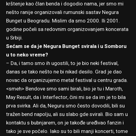
krštenje kao član benda i dogodio nama, jer smo mi
nešto ranije organizovali rumunski sastav Negura
Bunget u Beogradu. Mislim da smo 2000. Ili 2001.
godine počeli sa redovnim organizovanjem koncerata
u Srbiji.
Sećam se da je Negura Bunget svirala i u Somboru
u to neko vreme?
– Da, i tamo smo ih ugostili, to je bio neki festival,
danas se tako nešto ne bi nikad desilo. Grad je dao
novac da organizujemo metal festival u centru grada.
<smeh> Bendove smo sami birali, bio je tu i Maroth,
May Result, da i Interfector, čini mi se da im je to bila
prva svirka. Ali da, Neguru smo često dovodili, bili su
tražen bend napolju, ali su slabo gde svirali. Bio sam u
kontaktu s bubnjarem, on je takođe uređivao fanzin i
tako je sve počelo. Iako su to bili manji koncerti, tome