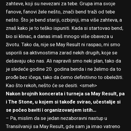
zahteve, koji su nevezani za tebe. Grupa ima svoje
fanove, fanovi žele nešto, znači bend traži od tebe
nešto. Što je bend stariji, ozbijniji, ima više zahteva, a
znaš kako je to teško ispuniti. Kada si startovao bend,
bio si klinac, a danas imaš mnogo više obaveza u
životu. Tako da, nije se May Result ni raspao, mi smo
usporili sa aktivnostima zarad nekih drugih, koje se
dešavaju oko nas. Ali napravili smo neki plan, tako da
je sledeće godine 20. godina benda i ne želimo da to
prođe bez ičega, tako da ćemo definitivno to obeležiti.
Kao što rekoh, nešto će se desiti. <smeh>
Nakon brojnih koncerata i turneja sa May Result, pa
i The Stone, u kojem si takođe svirao, učestalije si
se počeo baviti i organizovanjem istih…
– Pa, mislim da se jedan nezaboravni nastup u
Transilvaniji sa May Result, gde sam ja imao vatreno