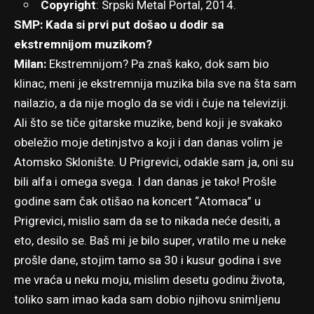
Copyright
: Srpski Metal Portal, 2014.
SMP: Kada si prvi put došao u dodir sa
ekstremnijom muzikom?
Milan:
Ekstremnijom? Pa znaš kako, dok sam bio
klinac, meni je ekstremnija muzika bila sve na šta sam
nailazio, a da nije moglo da se vidi i čuje na televiziji.
Ali što se tiče gitarske muzike, bend koji je svakako
obeležio moje detinjstvo a koji i dan danas volim je
Atomsko Sklonište. U Prigrevici, odakle sam ja, oni su
bili alfa i omega svega. I dan danas je tako! Prošle
godine sam čak otišao na koncert “Atomaca” u
Prigrevici, mislio sam da se to nikada neće desiti, a
eto, desilo se. Baš mi je bilo super, vratilo me u neke
prošle dane, stojim tamo sa 30 i kusur godina i sve
me vraća u neku moju, mislim desetu godinu života,
toliko sam imao kada sam dobio njihovu snimljenu