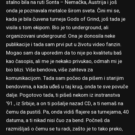
stalno bila na ruti Sonta – Nemačka, Austrija i još
onda je poznavala metalce širom sveta. Čini mi se,
kada je bila čuvena turneja Gods of Grind, još tada je
visila s tom ekipom. Bio je to underground, ali
organizovani underground. Ona je donosila neke
publikacije i tada sam prvi put u životu video fanzin.
Mogao sam da uporedim da to nije po kvalitetu baš
kao časopis, ali me je nekako privukao, odmah mi je
bio blizi. Više bendova, više zahteva za
komunikacijom. Tada sam počeo da pišem i starijim
bendovima, a kada uđeš u taj krug, onda te sve povuče
dalje. Pogotovo tada, ti pišeš nekom iz instranstva
’91., iz Srbije, a on ti pošalje nazad CD, a ti nemaš na
čemu da pustiš. Pa, onda vidiš flajere sa turnejama, 40
datuma, a ti nikad nisi čuo za bend. Počneš da
razmišljaš o čemu se tu radi, zašto je to tako preko,