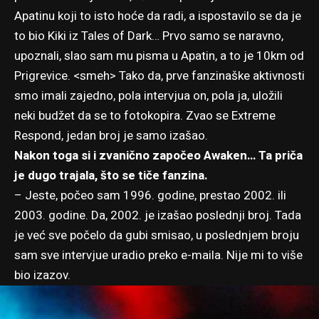
Apatinu koji to isto hoće da radi, a ispostavilo se da je
to bio Kiki iz Tales of Dark… Prvo samo se naravno,
upoznali, slao sam mu pisma u Apatin, a to je 10km od
Prigrevice. <smeh> Tako da, prve fanzinaške aktivnosti
smo imali zajedno, pola intervjua on, pola ja, uložili
neki budžet da se to fotokopira. Zvao se Extreme
Respond, jedan broj je samo izašao.
Nakon toga si i zvanično započeo Awaken… Ta priča
je dugo trajala, što se tiče fanzina.
– Jeste, počeo sam 1996. godine, prestao 2002. ili
2003. godine. Da, 2002. je izašao poslednji broj. Tada
je već sve počelo da gubi smisao, u poslednjem broju
sam sve intervjue uradio preko e-maila. Nije mi to više
bio izazov.