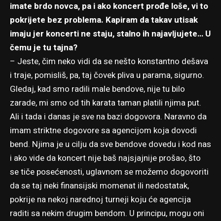
imate brdo novca, pa i ako koncert prođe loše, vi to
pokrijete bez problema. Kapiram da takav utisak
imaju jer koncerti ne staju, stalno ih najavljujete… U
čemu je tu tajna?
– Jeste, čim neko vidi da se nešto konstantno dešava
i traje, pomisliš, pa, taj čovek pliva u parama, sigurno.
Gledaj, kad smo radili male bendove, nije tu bilo
zarade, mi smo od tih karata taman platili njima put.
Ali i tada i danas je sve na bazi dogovora. Naravno da
imam striktne dogovore sa agencijom koja dovodi
bend. Njima je u cilju da sve bendove dovedu i kod nas
i ako vide da koncert nije baš najsjajnije prošao, što
se tiče posećenosti, uglavnom se možemo dogovoriti
da se taj neki finansijski momenat ili nedostatak,
pokrije na nekoj narednoj turneji koju će agencija
raditi sa nekim drugim bendom. U principu, mogu oni