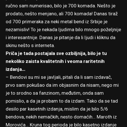
ručno sam numerisao, bilo je 700 komada. Nešto je
prodato, nešto menjano, ali 700 komada! Danas tiraž
od 700 primeraka za neki metal bend iz Srbije je
nezamisliv! To je nekada ljudima bilo mnogo poželjnije
i interesantnije. Danas je pitanje da li ljudi i kliknu da
skinu nešto s interneta.
Priča je tada postajala sve ozbiljnija, bilo je tu
nekoliko zaista kvalitetnih i veoma raritetnih
izdanja…
– Bendovi su mi se javljali, pitali da li sam izdavač,
prvo sam pokušao da im objasnim da nisam, nego mi
je to srodno sa fanzinom, međutim, onda sam
pomislio, a da ja probam to da izdam. Tako da se tad
desilo par kasetnih izdanja, mislim da je bilo 5/6
bendova, nekih nemačkih, nesto domaćih… Maroth iz
Morovića… Kruna tog perioda je bilo kasetno izdanje