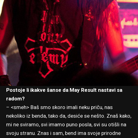
Postoje li ikakve šanse da May Result nastavi sa
radom?
– <smeh> Baš smo skoro imali neku priču, nas
nekoliko iz benda, tako da, desiće se nešto. Znaš kako,
mi ne sviramo, svi imamo puno posla, svi su otišli na
svoju stranu. Znas i sam, bend ima svoje prirodne