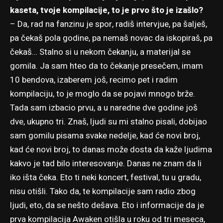
kaseta, tvoje kompilacije, to je prvo što je izašlo?
– Da, rad na fanzinu je spor, radiš intervjue, pa šalješ,
pa čekaš pola godine, pa nemaš novac da iskopiraš, pa
čekaš… Stalno si u nekom čekanju, a materijal se
gomila. Ja sam hteo da to čekanje presečem, imam
10 bendova, izaberem još, recimo pet i radim
kompilaciju, to je moglo da se pojavi mnogo brže.
Tada sam izbacio prvu, a u naredne dve godine još
dve, ukupno tri. Znaš, ljudi su mi stalno pisali, dobijao
sam gomilu pisama svake nedelje, kad će novi broj,
kad će novi broj, to danas može dosta da kaže ljudima
kakvo je tad bilo interesovanje. Danas ne znam da li
iko išta čeka. Eto ti neki koncert, festival, tu u gradu,
nisu otišli. Tako da, te kompilacije sam radio zbog
ljudi, eto, da se nešto dešava. Eto i informacije da je
prva kompilacija Awaken otišla u roku od tri meseca,