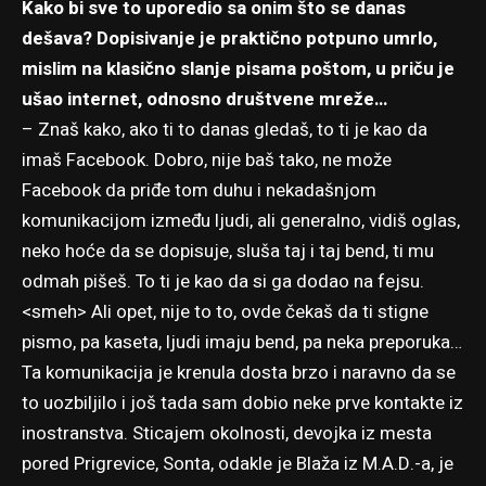
Kako bi sve to uporedio sa onim što se danas
dešava? Dopisivanje je praktično potpuno umrlo,
mislim na klasično slanje pisama poštom, u priču je
ušao internet, odnosno društvene mreže…
– Znaš kako, ako ti to danas gledaš, to ti je kao da
imaš Facebook. Dobro, nije baš tako, ne može
Facebook da priđe tom duhu i nekadašnjom
komunikacijom između ljudi, ali generalno, vidiš oglas,
neko hoće da se dopisuje, sluša taj i taj bend, ti mu
odmah pišeš. To ti je kao da si ga dodao na fejsu.
<smeh> Ali opet, nije to to, ovde čekaš da ti stigne
pismo, pa kaseta, ljudi imaju bend, pa neka preporuka…
Ta komunikacija je krenula dosta brzo i naravno da se
to uozbiljilo i još tada sam dobio neke prve kontakte iz
inostranstva. Sticajem okolnosti, devojka iz mesta
pored Prigrevice, Sonta, odakle je Blaža iz M.A.D.-a, je