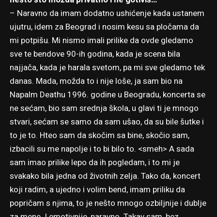
– Naravno da imam dodatno ushićenje kada ustanem
ujutru, idem za Beograd i nosim kesu sa pločama da
mi potpišu. Mi nismo imali prilike da ovde gledamo
sve te bendove 90-ih godina, kada je scena bila
najjača, kada je harala svetom, pa mi sve gledamo tek
danas. Mada, možda to i nije loše, ja sam bio na
Napalm Deathu 1996. godine u Beogradu, koncerta se
ne sećam, bio sam srednja škola, u glavi ti je mnogo
stvari, sećam se samo da sam ušao, da su bile šutke i
to je to. Hteo sam da skočim sa bine, skočio sam,
izbacili su me napolje i to bi bilo to. <smeh> A sada
sam imao prilike lepo da ih pogledam, i to mi je
svakako bila jedna od životnih zelja. Tako da, koncert
koji radim, a ujedno i volim bend, imam priliku da
popričam s njima, to je nešto mnogo ozbiljnije i dublje
za mene. I emotivnije, naravno. Takav sam, bez