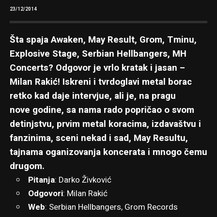
23/12/2014
Šta spaja Awaken, May Result, Grom, Tminu,
Explosive Stage, Serbian Hellbangers, MH
Concerts? Odgovor je vrlo kratak i jasan –
Milan Rakić! Iskreni i tvrdoglavi metal borac
retko kad daje intervjue, ali je, na pragu
nove godine, sa nama rado popričao o svom
detinjstvu, prvim metal koracima, izdavaštvu i
fanzinima, sceni nekad i sad, May Resultu,
tajnama oganizovanja koncerata i mnogo čemu
drugom.
Pitanja
: Darko Živković
Odgovori
: Milan Rakić
Web
:
Serbian Hellbangers
,
Grom Records