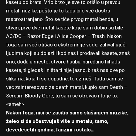
kasetu od brata. Vrlo brzo je sve to otišlo u pravcu
metal muzike, pošto je to tada bilo već dostra
rasprostranjeno. Što se tiče prvog metal benda, u
stvari, prve dve metal kasete koje sam dobio su bile
AC/DC – Razor Edge i Alice Cooper – Trash. Nakon
toga sam već otišao u ekstremnije vode, zahvaljujući
ljudima koji su dolazili kod nas i prodavali kasete, znaš
ono, dođu u mesto, otvore haubu, naređano hiljadu
kaseta, ti gledaš i ništa ti nije jasno, biraš naslove po
slikama, koja ti se dopadne, to uzmeš. Tada sam se
vec zainteresovao za death metal, kupio sam Death –
Scream Bloody Gore, tu sam se otrovao i to je to.
<smeh>
Nakon toga, nisi se zasitio samo slušanjem muzike,
želeo si da učestvuješ više u metalu, tamo,
devedesetih godina, fanzini i ostalo…