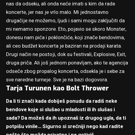
nas da odseku, ali onda neće imati s kim da rade
koncerte, jer nas je vrlo malo. Mi jednostavno
drugačije ne možemo, ljudi i sami mogu zaključiti da
mi nemamo sponzore. Eto, pojavio se skoro Monster,
donesu nam pića i poklončiće, koji znače bendovima,
ali ceo budžet koncerta je baziran na prodaji karata.
Drugi način ne postoji, dok su festivali, Explosive, Exit,
druga priča. Ali još jednom ponavljam, ako te agencija
odseče zbog propalog koncerta, odsekla je i sebe za
sve naredne turneje. Sve je na bazi dogovora.
Tarja Turunen kao Bolt Thrower
Da li ti znači kada dobiješ ponudu da radiš neke
bendove koje si slušao u mladosti ili ih slušas i
sada? Da možeš da ih upoznaš iz drugog ugla, da ti
potpišu vinile… Sigurno si srećniji nego kad radite
nešto što možda privatno i ne gotiviš…