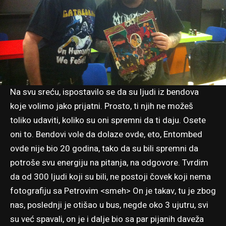
Na svu sreću, ispostavilo se da su ljudi iz bendova
koje volimo jako prijatni. Prosto, ti njih ne možeš
toliko udaviti, koliko su oni spremni da ti daju. Osete
oni to. Bendovi vole da dolaze ovde, eto, Entombed
ovde nije bio 20 godina, tako da su bili spremni da
potroše svu energiju na pitanja, na odgovore. Tvrdim
da od 300 ljudi koji su bili, ne postoji čovek koji nema
fotografiju sa Petrovim <smeh> On je takav, tu je zbog
nas, poslednji je otišao u bus, negde oko 3 ujutru, svi
su već spavali, on je i dalje bio sa par pijanih daveža