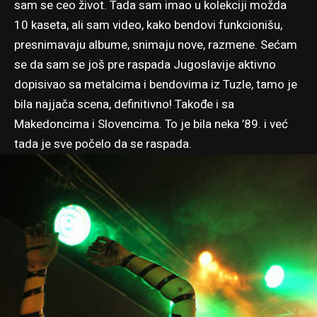
sam se ceo život. Tada sam imao u kolekciji možda
10 kaseta, ali sam video, kako bendovi funkcionišu,
presnimavaju albume, snimaju nove, razmene. Sećam
se da sam se još pre raspada Jugoslavije aktivno
dopisivao sa metalcima i bendovima iz Tuzle, tamo je
bila najjača scena, definitivno! Takođe i sa
Makedoncima i Slovencima. To je bila neka ’89. i već
tada je sve počelo da se raspada.