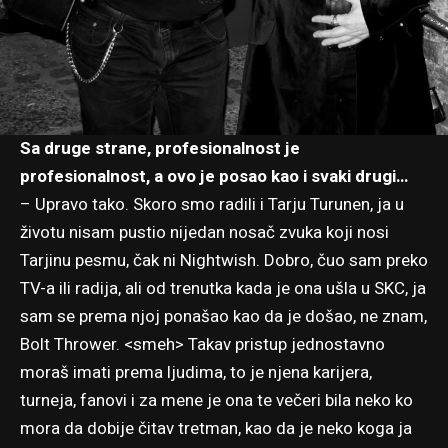
Sa druge strane, profesionalnost je
profesionalnost, a ovo je posao kao i svaki drugi…
– Upravo tako. Skoro smo radili i Tarju Turunen, ja u
životu nisam pustio nijedan nosač zvuka koji nosi
Tarjinu pesmu, čak ni Nightwish. Dobro, čuo sam preko
TV-a ili radija, ali od trenutka kada je ona ušla u SKC, ja
sam se prema njoj ponašao kao da je došao, ne znam,
Bolt Thrower. <smeh> Takav pristup jednostavno
moraš imati prema ljudima, to je njena karijera,
turneja, fanovi i za mene je ona te večeri bila neko ko
mora da dobije čitav tretman, kao da je neko koga ja