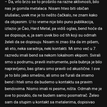
– Da, vrlo brzo se to proširilo na razne aktivnosti, bilo
nas je gomila metalaca. Nisam hteo biti običan
slušalac, uvek me je to nešto čačkalo, ne znam kako
da objasnim. U to vreme nije bilo puno publikacija,
izlazio je Ćao, Hard Metal, pa vidiš oglas, bend hoće da
se dopisuje, e, ja sam uvek bio od tih koji su odmah
želeli da se dopisuju. Nisam ni znao šta da im pišem,
ali eto, neka saradnja, neki kontakti. Mi smo već u 7.
razredu imali bend sa nekom lokalnom ekipom. Svirali
smo u podrumu, pravili instrumente, pola bubnja je bilo
napravljeno, bas gitaru smo pravili od akustične. I sve
je to bilo jako smešno, ali smo se furali da imamo
bend i hteli smo da budemo u kontaktu sa pravim
bendovima. Nismo imali ni pesme, ništa. Odmah me je
sve to povuklo, da ne budem samo posmatrač. Želeo
sam da stupim u kontakt sa metalerima, dopisivao