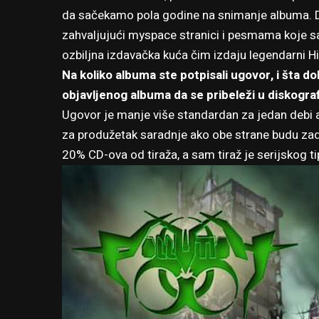
da sačekamo pola godine na snimanje albuma. D
zahvaljujući myspace stranici i pesmama koje s
ozbiljna izdavačka kuća čim izdaju legendarni Hi
Na koliko albuma ste potpisali ugovor, i šta do
objavljenog albuma da se pribeleži u diskograf
Ugovor je manje više standardan za jedan deb
za produžetak saradnje ako obe strane budu za
20% CD-ova od tiraža, a sam tiraž je serijskog ti