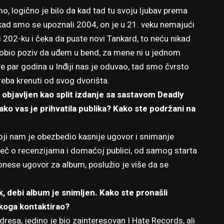
mo, logično je bilo da kad tad tu svoju ljubav prema
kad smo se upoznali 2004, on je u 21. veku nemajući
i 202-ku i čeka da puste novi Tankard, to neću nikad
 dobio poziv da uđem u bend, za mene ni u jednom
re par godina u Inđiji nas je oduvao, tad smo čvrsto
eba krenuti od svog dvorišta.
i objavljen kao split izdanje sa sastavom Deadly
ako vas je prihvatila publika? Kako ste podržani na
ji nam je obezbedio kasnije ugovor i snimanje
reč o recenzijama i domaćoj publici, od samog starta
nese ugovor za album, poslužio je više da se
, debi album je snimljen. Kako ste pronašli
koga kontaktirao?
esa, jedino je bio zainteresovan I Hate Records, ali