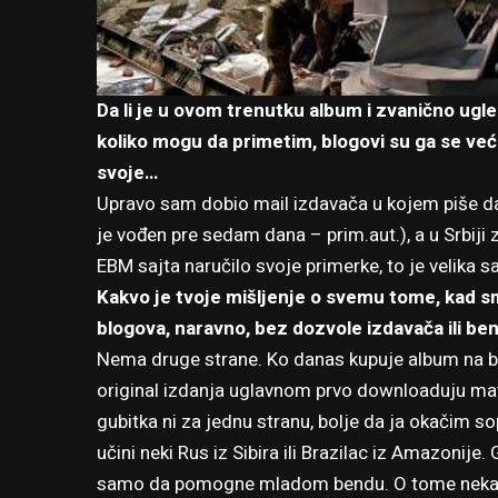
Da li je u ovom trenutku album i zvanično ugl
koliko mogu da primetim, blogovi su ga se već
svoje…
Upravo sam dobio mail izdavača u kojem piše da 
je vođen pre sedam dana – prim.aut.), a u Srbiji 
EBM sajta naručilo svoje primerke, to je velika sa
Kakvo je tvoje mišljenje o svemu tome, kad sm
blogova, naravno, bez dozvole izdavača ili be
Nema druge strane. Ko danas kupuje album na bum
original izdanja uglavnom prvo downloaduju mate
gubitka ni za jednu stranu, bolje da ja okačim so
učini neki Rus iz Sibira ili Brazilac iz Amazoni
samo da pomogne mladom bendu. O tome neka r