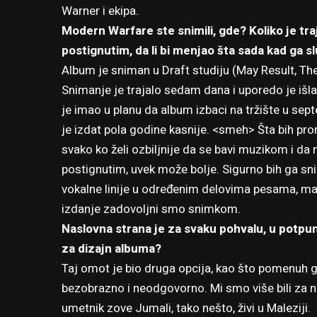
Warner i ekipa.
Modern Warfare ste snimili, gde? Koliko je traj
postignutim, da li bi menjao šta sada kad ga s
Album je sniman u Draft studiju (May Result, The
Snimanje je trajalo sedam dana i uporedo je išla 
je imao u planu da album izbaci na tržište u sept
je izdat pola godine kasnije. <smeh> Šta bih pr
svako ko želi ozbiljnije da se bavi muzikom i da
postignutim, uvek može bolje. Sigurno bih ga s
vokalne linije u određenim delovima pesama, ma
izdanje zadovoljni smo snimkom.
Naslovna strana je za svaku pohvalu, u potpun
za dizajn albuma?
Taj omot je bio druga opcija, kao što pomenuh g
bezobrazno i neodgovorno. Mi smo više bili za neki
umetnik zove Jumali, tako nešto, živi u Maleziji.