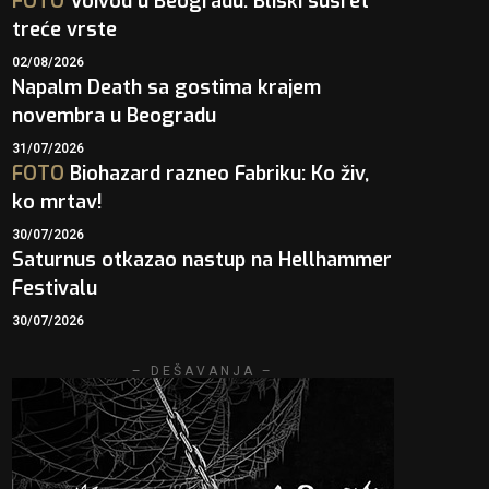
FOTO
Voivod u Beogradu: Bliski susret
treće vrste
02/08/2026
Napalm Death sa gostima krajem
novembra u Beogradu
31/07/2026
FOTO
Biohazard razneo Fabriku: Ko živ,
ko mrtav!
30/07/2026
Saturnus otkazao nastup na Hellhammer
Festivalu
30/07/2026
– DEŠAVANJA –