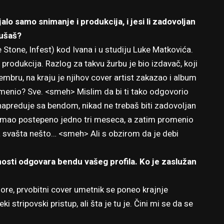
alo samo snimanje i produkcija, i jesi li zadovoljan
lušaš?
 Stone, Infest) kod Ivana i u studiju Luke Matkovića.
produkcija. Razlog za takvu žurbu je bio izdavač, koji
embru, na kraju je njihov cover artist zakazao i album
omenio? Sve. <smeh> Mislim da bi ti tako odgovorio
 napreduje sa bendom, nikad ne trebaš biti zadovoljan
nimao postepeno jedno tri meseca, a zatim promenio
 svašta nešto… <smeh> Ali s obzirom da je debi
osti odgovara bendu vašeg profila. Ko je zaslužan
ore, prvobitni cover umetnik se poneo krajnje
 stripovski pristup, ali šta je tu je. Čini mi se da se