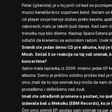
Petar (gitarista) je u toj priči od kad se poznaje
muzici kanališe kroz sopstveni bend. Sećam se 
cd-player svoje heroje slušao preko kaseta, upal
zaboraviti, malo je takvih ljudi danas. Kad sam
trenutku nije bilo dileme. Nastup Space Eatera p
odlučili da krenemo sa autorskim radom. Uvek tr
Snimili ste jedan demo CD pre albuma, koji je 
Mosh. Sećaš li se reakcija na taj vaš snimak, k
koncertima?
Samo mala ispravka, iz 2009. imamo jedan EP ko
albuma. Demo je prilično solidno prošao kad je 
smo znali da to nije snimak koji može da nam do
pronađemo i definišemo naš zvuk.
Imali ste određenih promena u postavi, no ipak
izdavača baš u Meksiku (EBM Records), ko je 
Čim smo snimili EP, poslao sam snimak na par adr