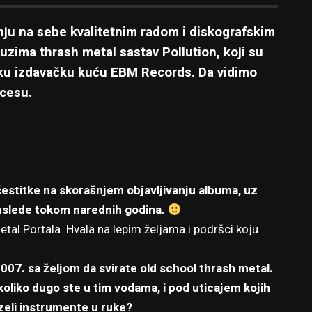
ju na sebe kvalitetnim radom i diskografskim
zima thrash metal sastav Pollution, koji su
ičku izdavačku kuću EBM Records. Da vidimo
ocesu.
čestitke na skorašnjem objavljivanju albuma, uz
da uslede tokom narednih godina.
tal Portala. Hvala na lepim željama i podršci koju
007. sa željom da svirate old school thrash metal.
 koliko dugo ste u tim vodama, i pod uticajem kojih
uzeli instrumente u ruke?