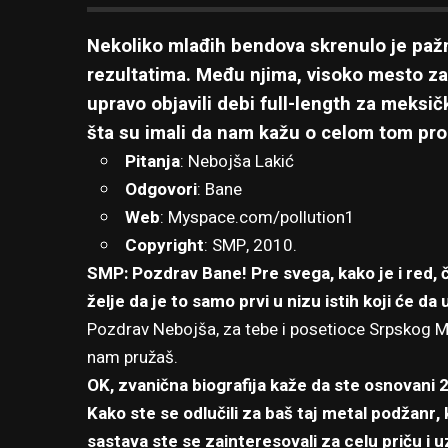
Nekoliko mlađih bendova skrenulo je pažn
rezultatima. Među njima, visoko mesto zau
upravo objavili debi full-length za meks
šta su imali da nam kažu o celom tom pr
Pitanja
: Nebojša Lakić
Odgovori
: Bane
Web
:
Myspace.com/pollution1
Copyright
: SMP, 2010.
SMP: Pozdrav Bane! Pre svega, kako je i red, 
želje da je to samo prvi u nizu istih koji će 
Pozdrav Nebojša, za tebe i posetioce Srpskog Me
nam pružaš.
OK, zvanična biografija kaže da ste osnovani 2
Kako ste se odlučili za baš taj metal podžanr,
sastava ste se zainteresovali za celu priču i 