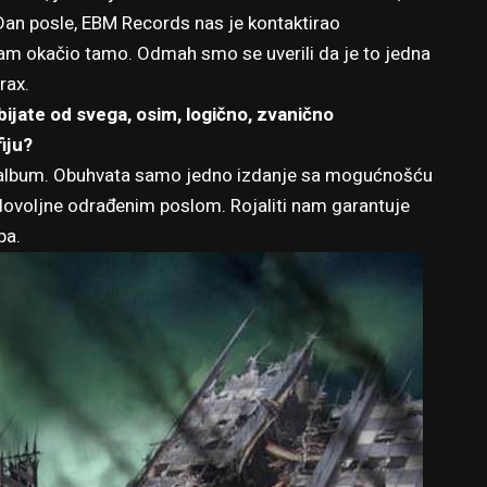
an posle, EBM Records nas je kontaktirao
am okačio tamo. Odmah smo se uverili da je to jedna
rax.
bijate od svega, osim, logično, zvanično
iju?
i album. Obuhvata samo jedno izdanje sa mogućnošću
dovoljne odrađenim poslom. Rojaliti nam garantuje
pa.