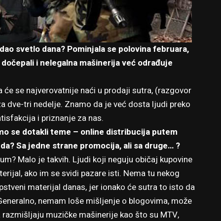
edao svetlo dana? Pominjala se polovina februara,
 dočepali i nelegalna mašinerija već odrađuje
će se najverovatnije naći u prodaji sutra, (razgovor
za dve-tri nedelje. Znamo da je već dosta ljudi preko
tisfakcija i priznanje za nas.
o se dotakli teme – online distribucija putem
nda? Sa jedne strane promocija, ali sa druge… ?
? Malo je takvih. Ljudi koji neguju običaj kupovine
rijal, ako im se svidi pazare isti. Nema tu nekog
pstveni materijal danas, jer ionako će sutra to isto da
je. Generalno, nemam loše mišljenje o blogovima, može
azmišljaju muzičke mašinerije kao što su MTV,