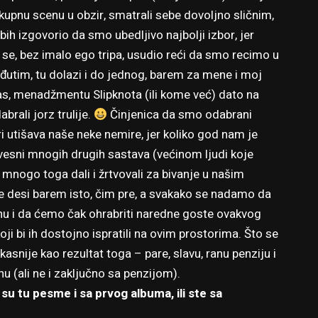
okupnu scenu u obzir, smatrali sebe dovoljno sličnim,
bih izgovorio da smo ubedljivo najbolji izbor, jer
 se, bez imalo ego tripa, usudio reći da smo recimo u
eđutim, tu dolazi i do jednog, barem za mene i moj
nas, menadžmentu Slipknota (ili kome već) dato na
brali jorz trulije.
Činjenica da smo odabrani
i utišava naše neke nemire, jer koliko god nam je
esni mnogih drugih sastava (većinom ljudi koje
mnogo toga dali i žrtvovali za bivanje u našim
e desi barem isto, čim pre, a svakako se nadamo da
u i da ćemo čak ohrabriti naredne goste ovakvog
oji bi ih dostojno ispratili na ovim prostorima. Što se
kasnije kao rezultat toga – pare, slavu, ranu penziju i
ali ne i zaključno sa penzijom).
su tu pesme i sa prvog albuma, ili ste sa