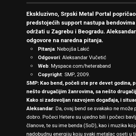
Ekskluzivno, Srpski Metal Portal popriča
predstojećih support nastupa bendovima S
održati u Zagrebu i Beogradu. Aleksandar
odgovore na naredna pitanja.
Pitanja
: Nebojša Lakić
Odgovori
: Aleksandar Vučetić
Web
:
Myspace.com/heteraband
Copyright
: SMP, 2009.
SMP: Kao bend, počeli ste pre devet godina, p
nešto drugačijim žanrovima, sa nešto drugači
Kako si zadovoljan razvojem događaja, i situac
Aleksandar
: Da, ovaj bend se svakako ne može p
dobro. Počeci Hetere su ujedno bili i počeci bav
članove, te su ime benda (SoD), kao i muzika koja
nadobudnu energiju koju svaki metalac oseti u t