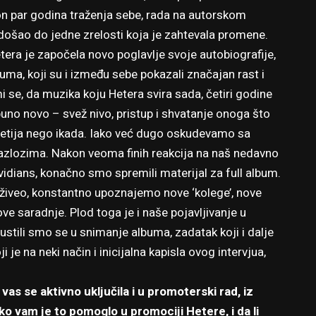
Nakon par godina traženja sebe, rada na autorskom
e došao do jedne zrelosti koja je zahtevala promene.
tera je započela novo poglavlje svoje autobiografije,
ma, koji su i između sebe pokazali značajan rast i
i se, da muzika koju Hetera svira sada, četiri godine
no novo – svež nivo, pristup i shvatanje onoga što
uzetija nego ikada. Iako već dugo oskudevamo sa
azlozima. Nakon veoma finih reakcija na naš nedavno
idians, konačno smo spremili materijal za full album.
živeo, konstantno upoznajemo nove ‘kolege’, nove
ve saradnje. Plod toga je i naše pojavljivanje u
tili smo se u snimanje albuma, zadatak koji i dalje
ji je na neki način i inicijalna kapisla ovog intervjua,
s se aktivno uključila i u promoterski rad, iz
o vam je to pomoglo u promociji Hetere, i da li