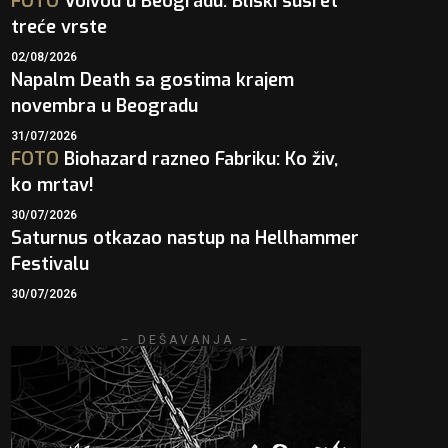
FOTO
Voivod u Beogradu: Bliski susret
treće vrste
02/08/2026
Napalm Death sa gostima krajem
novembra u Beogradu
31/07/2026
FOTO
Biohazard razneo Fabriku: Ko živ,
ko mrtav!
30/07/2026
Saturnus otkazao nastup na Hellhammer
Festivalu
30/07/2026
– DEŠAVANJA –