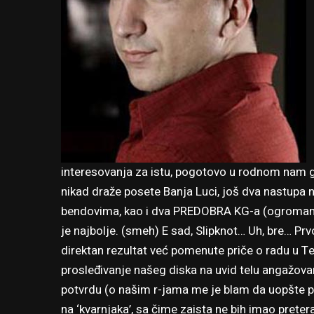
interesovanja za istu, pogotovo u rodnom nam gr
nikad draže posete Banja Luci, još dva nastupa
bendovima, kao i dva PREDOBRA KG-a (ogroman p
je najbolje. (smeh) E sad, Slipknot… Uh, bre… Prv
direktan rezultat već pomenute priče o radu u T
prosleđivanje našeg diska na uvid telu angažo
potvrdu (o našim r-jama me je blam da uopšte p
na ‘kvarnjaka’, sa čime zaista ne bih imao preter