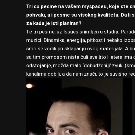
Tri su pesme na vašem myspaceu, koje ste snim
pohvalu, a i pesme su visokog kvaliteta. Da li 
za kada je isti planiran?
Te tri pesme, uz Issues snimljen u studiju Parad
muzici. Dinamika, energija, pitkost i nekako izopa
smo se vodili pri sklapanju ovog materijala. Alb
sa tim promosom niste čuli sve što Hetera ima d
odstojanje, možda malo ‘dobudženiji’ zvuk. (sme
kanalima dobili, a da nam znači, to je suvišno rec