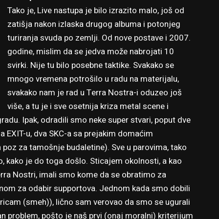
Tako je, Live nastupa je bilo izrazito malo, još od
zatišja nakon izlaska drugog albuma i potonjeg
turiranja svuda po zemlji. Od nove postave i 2007.
godine, mislim da se jedva može nabrojati 10
svirki. Nije tu bilo posebne taktike. Svakako se
mnogo vremena potrošilo u radu na materijalu,
svakako nam je rad u Terra Nostra-i oduzeo još
više, a tu je i sve osetnija kriza metal scene i
adu. Ipak, odradili smo neke super stvari, poput dve
 na EXIT-u, dva SKC-a sa prejakim domaćim
oz za tamošnje budaletine). Sve u parovima, tako
o, kako je do toga došlo. Sticajem okolnosti, a kao
erra Nostri, imali smo kome da se obratimo za
vanom za odabir supportova. Jednom kada smo dobili
ricam (smeh)), lično sam verovao da smo se ugurali
an problem, pošto je naš prvi (onaj moralni) kriterijum