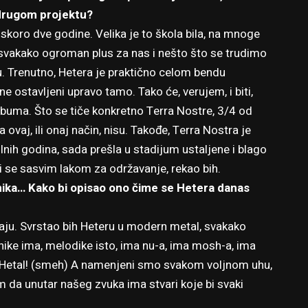
 drugom projektu?
skoro dve godine. Velika je to škola bila, na mnoge
 svakako ogroman plus za nas i nešto što se trudimo
 Trenutno, Hetera je praktično celom bendu
ane ostavljeni upravo tamo. Tako će, verujem, i biti,
buma. Što se tiče konkretno Terra Nostre, 3/4 od
a ovaj, ili onaj način, nisu. Takođe, Terra Nostra je
lnih godina, sada prešla u stadijum ustaljene i blago
iši se sasvim lakom za održavanje, rekao bih.
nika… Kako bi opisao ono čime se Hetera danas
araju. Svrstao bih Heteru u modern metal, svakako
nike ima, melodike isto, ima nu-a, ima mosh-a, ima
 Hetal! (smeh) A namenjeni smo svakom voljnom uhu,
m da unutar našeg zvuka ima stvari koje bi svaki