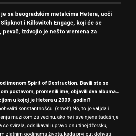
o je sa beogradskim metalcima Hetera, uoči
lipknot i Killswitch Engage, koji će se
, pevač, izdvojio je nešto vremena za
od imenom Spirit of Destruction. Bavili ste se
jom postavom, promenili ime, objavili dva albuma…
ijom u kojoj je Hetera u 2009. godini?
ohvaliti konstantnošću. (smeh) No, to je valjda i
ljenja muzikom za većinu, ako ne i sve njene tadašnje
 se svirala, odslikavali upravo onu tinejdžersku,
im zlatnim godinama života, kada prvi put dohvati