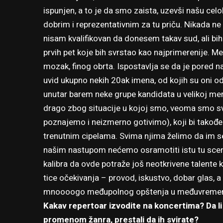
ispunjen, a to je da smo zaista, uzevši našu cel
dobrim i reprezentativnim za tu priču. Nikada ne 
nisam kvalifikovan da donesem takav sud, ali bih
prvih pet koje bih svrstao kao najprimerenije. M
mozak, finog obrta. Ispostavlja se da je pored 
uvid ukupno nekih 20ak imena, od kojih su oni oda
unutar barem neke grupe kandidata u velikoj mer
drago zbog situacije u kojoj smo, veoma smo sv
poznajemo i neizmerno gotivimo), koji bi takođe 
trenutnim cipelama. Svima njima želimo da im s
našim nastupom nećemo osramotiti istu tu scen
kalibra da ovde potraže još neotkrivene talente k
tice očekivanja – provod, iskustvo, dobar glas, a 
mnoooogo međupolnog opštenja u međuvremenu (
Kakav repertoar izvodite na koncertima? Da li 
promenom žanra, prestali da ih svirate?