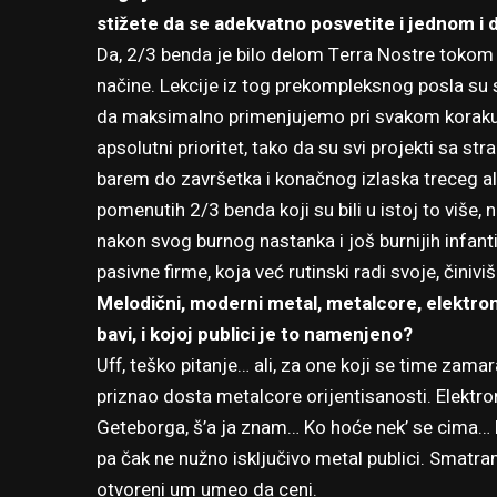
stižete da se adekvatno posvetite i jednom i
Da, 2/3 benda je bilo delom Terra Nostre tokom 
načine. Lekcije iz tog prekompleksnog posla su
da maksimalno primenjujemo pri svakom koraku.
apsolutni prioritet, tako da su svi projekti sa str
barem do završetka i konačnog izlaska treceg al
pomenutih 2/3 benda koji su bili u istoj to više, n
nakon svog burnog nastanka i još burnijih infanti
pasivne firme, koja već rutinski radi svoje, činiv
Melodični, moderni metal, metalcore, elektro
bavi, i kojoj publici je to namenjeno?
Uff, teško pitanje… ali, za one koji se time zam
priznao dosta metalcore orijentisanosti. Elektro
Geteborga, š’a ja znam… Ko hoće nek’ se cima…
pa čak ne nužno isključivo metal publici. Smatra
otvoreni um umeo da ceni.