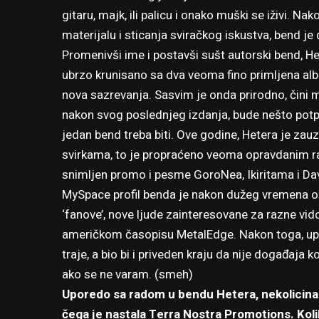
gitaru, majk, ili palicu i onako muški se iživi. 
materijalu i sticanja sviračkog iskustva, bend j
Promenivši ime i postavši sušt autorski bend, He
ubrzo krunisano sa dva veoma fino primljena albu
nova sazrevanja. Sasvim je onda prirodno, čini m
nakon svog poslednjeg izdanja, bude nešto potpu
jedan bend treba biti. Ove godine, Hetera je za
svirkama, to je propraćeno veoma opravdanim r
snimljen promo i pesme GoroNea, Ikiritama i Dav
MySpace profil benda je nakon dužeg vremena o
‘fanove’, nove ljude zainteresovane za razne vido
američkom časopisu MetalEdge. Nakon toga, upus
traje, a bio bi i priveden kraju da nije događaja ko
ako se ne varam. (smeh)
Uporedo sa radom u bendu Hetera, nekolicina va
čega je nastala Terra Nostra Promotions. Kolik