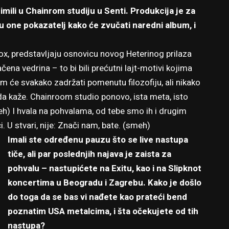
ili u Chainrom studiju u Senti. Produkcija je za
su one pokazatelj kako će zvučati naredni album, i
ox, predstavljaju osnovicu novog Heterinog prilaza
čena vedrina – to bi bili prećutni lajt-motivi kojima
um će svakako zadržati pomenutu filozofiju, ali nikako
a kaže. Chainroom studio ponovo, ista meta, isto
h) I hvala na pohvalama, od tebe smo ih i drugim
i. U stvari, nije: Znači nam, bate. (smeh)
Imali ste određenu pauzu što se live nastupa
tiče, ali par poslednjih najava je zaista za
pohvalu – nastupićete na Exitu, kao i na Slipknot
koncertima u Beogradu i Zagrebu. Kako je došlo
do toga da se bas vi nađete kao prateći bend
poznatim USA metalcima, i šta očekujete od tih
nastupa?