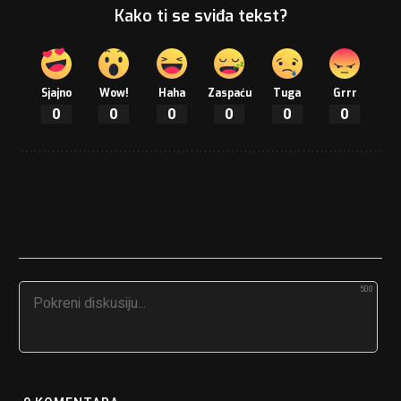
Kako ti se sviđa tekst?
Sjajno
Wow!
Haha
Zaspaću
Tuga
Grrr
0
0
0
0
0
0
500