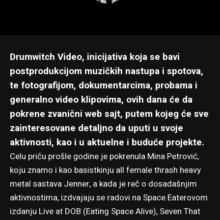
Drumwitch Video, inicijativa koja se bavi
postprodukcijom muzičkih nastupa i spotova,
te fotografijom, dokumentarcima, probama i
generalno video klipovima, ovih dana će da
pokrene zvanični web sajt, putem kojeg će sve
zainteresovane detaljno da uputi u svoje
aktivnosti, kao i u aktuelne i buduće projekte.
Celu priču prošle godine je pokrenula Mina Petrović,
koju znamo i kao basistkinju all female thrash heavy
metal sastava
Jenner
, a kada je reč o dosadašnjim
aktivnostima, izdvajaju se radovi na Space Eaterovom
izdanju
Live at DOB (Eating Space Alive)
, Seven That