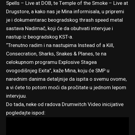
Spells – Live at DOB, te Temple of the Smoke – Live at
Drugstore, a kako nas je Mina informisala, u pripremi
je i dokumentarac beogradskog thrash speed metal
sastava Nadimač, koji će da obuhvati intervjue i
nastup iz beogradskog KST-a.
“Trenutno radim i na nastupima Instead of a Kill,
Consecration, Sharks, Snakes & Planes, te na
celokupnom programu Explosive Stagea
ovogodišnjeg Exita”, kaže Mina, koju će SMP u
narednim danima detaljnije da ispita o svemu ovome,
a vi ćete to potom moći da pročitate u jednom lepom
intervjuu.
Do tada, neke od radova Drumwitch Video inicijative
pogledajte ispod: