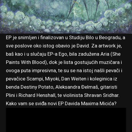
EP je snimljen i finalizovan u Studiju Bilo u Beogradu, a
sve poslove oko istog obavio je David. Za artwork je,
baš kao i u slučaju EP-a Ego, bila zadužena Aria (She
Paints With Blood), dok je lista gostujućih muzičara i
ovoga puta impresivna, te su se na istoj našli pevači i
pevačice Scampi, Miyoki, Dan Weiten i koleginica iz
benda
Destiny Potato
,
Aleksandra Đelmaš
, gitaristi
Plini i Richard Henshall, te violinista Shravan Sridhar.
Kako vam se sviđa novi EP Davida Maxima Micića?