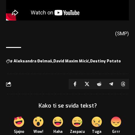
(SMP)
#
Aleksandra Đelmaš
David Maxim Micić
Destiny Potato
Kako ti se sviđa tekst?
Sjajno
Wow!
Haha
Zaspaću
Tuga
Grrr