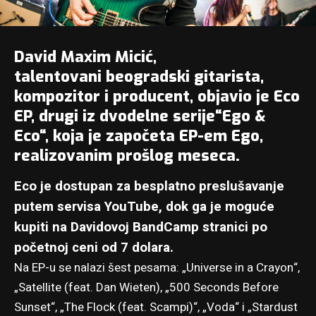
David Maxim Micić
,
talentovani beogradski gitarista,
kompozitor i producent, objavio je Eco
EP, drugi iz dvodelne serije“Ego &
Eco“, koja je započeta EP-em
Ego
,
realizovanim prošlog meseca.
Eco je dostupan za besplatno preslušavanje
putem servisa YouTube
, dok ga je moguće
kupiti na
Davidovoj BandCamp stranici
po
početnoj ceni od 7 dolara.
Na EP-u se nalazi šest pesama: „Universe in a Crayon“,
„Satellite (feat. Dan Wieten), „500 Seconds Before
Sunset“, „The Flock (feat. Scampi)“, „Voda“ i „Stardust