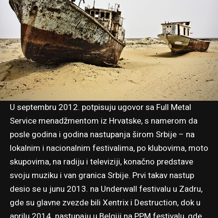
U septembru 2012. potpisuju ugovor sa Full Metal
Service menadžmentom iz Hrvatske, s namerom da
posle godina i godina nastupanja širom Srbije – na
lokalnim i nacionalnim festivalima, po klubovima, moto
skupovima, na radiju i televiziji, konačno predstave
svoju muziku i van granica Srbije. Prvi takav nastup
desio se u junu 2013. na Underwall festivalu u Zadru,
gde su glavne zvezde bili Xentrix i Destruction, dok u
aprilu 2014. nastupaju u Belgiji na PPM festivalu, gde