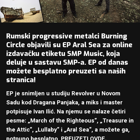
Rumski progressive metalci
Burning
Circle
objavili su EP Aral Sea za online
izdavačku etiketu
SMP Music
, koja
deluje u sastavu SMP-a. EP od danas
možete besplatno preuzeti sa naših
stranica!
EP je snimljen u studiju Revolver u Novom
Sadu kod Dragana Panjaka, a miks i master
potpisuje Ivan Ilić. Na njemu se nalaze četiri
pesme: „March of the Righteous“, „Treasure in
the Attic“, „Lullaby“ i „Aral Sea“, a možete ga,
potpuno besplatno,
PREUZETI OVDE
.