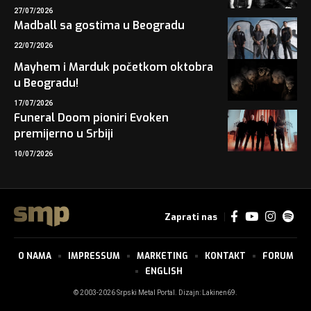
27/07/2026
Madball sa gostima u Beogradu
22/07/2026
Mayhem i Marduk početkom oktobra
u Beogradu!
17/07/2026
Funeral Doom pioniri Evoken
premijerno u Srbiji
10/07/2026
Zaprati nas
O NAMA
IMPRESSUM
MARKETING
KONTAKT
FORUM
ENGLISH
© 2003-2026 Srpski Metal Portal. Dizajn:
Lakinen69
.