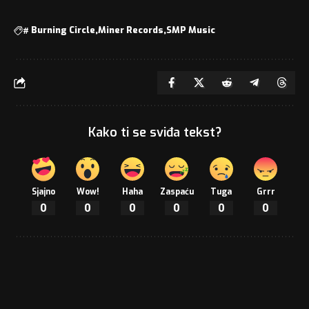
#
Burning Circle
Miner Records
SMP Music
Kako ti se sviđa tekst?
Sjajno
Wow!
Haha
Zaspaću
Tuga
Grrr
0
0
0
0
0
0