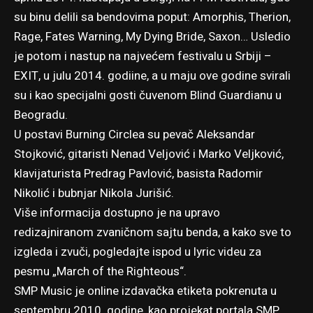
su binu delili sa bendovima poput: Amorphis, Therion,
Rage, Fates Warning, My Dying Bride, Saxon… Usledio
je potom i nastup na najvećem festivalu u Srbiji –
EXIT, u julu 2014. godiine, a u maju ove godine svirali
su i kao specijalni gosti čuvenom
Blind Guardianu u
Beogradu
.
U postavi Burning Circlea su pevač Aleksandar
Stojković, gitaristi Nenad Veljović i Marko Veljković,
klavijaturista Predrag Pavlović, basista Radomir
Nikolić i bubnjar Nikola Jurišić.
Više informacija dostupno je na upravo
redizajniranom zvaničnom sajtu benda
, a kako sve to
izgleda i zvuči, pogledajte ispod u lyric videu za
pesmu „March of the Righteous“.
SMP Music je online izdavačka etiketa pokrenuta u
septembru 2010. godine, kao projekat portala SMP.