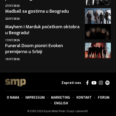
27/07/2026
Madball sa gostima u Beogradu
22/07/2026
Mayhem i Marduk početkom oktobra
u Beogradu!
17/07/2026
Funeral Doom pioniri Evoken
premijerno u Srbiji
10/07/2026
Zaprati nas
O NAMA
IMPRESSUM
MARKETING
KONTAKT
FORUM
ENGLISH
© 2003-2026 Srpski Metal Portal. Dizajn:
Lakinen69
.