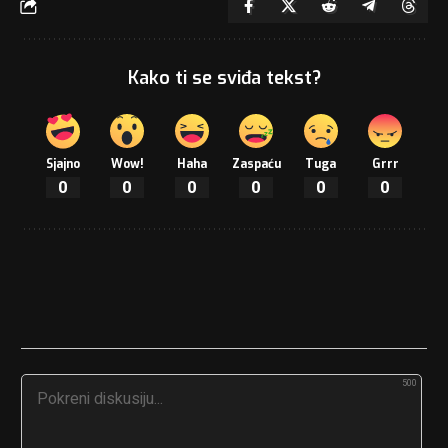
Kako ti se sviđa tekst?
Sjajno
Wow!
Haha
Zaspaću
Tuga
Grrr
0
0
0
0
0
0
500