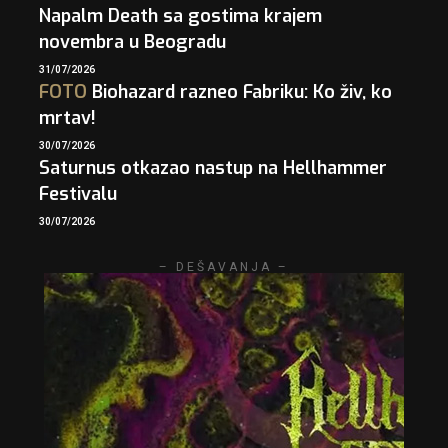
Napalm Death sa gostima krajem
novembra u Beogradu
31/07/2026
FOTO
Biohazard razneo Fabriku: Ko živ, ko
mrtav!
30/07/2026
Saturnus otkazao nastup na Hellhammer
Festivalu
30/07/2026
– DEŠAVANJA –