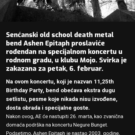
Senćanski old school death metal
bend
Ashen Epitaph
proslaviće
rođendan na specijalnom koncertu u
rodnom gradu, u klubu Mojo. Svirka je
zakazana za petak, 6. februar.
Na ovom koncertu, koji je nazvan 11,25th
Birthday Party, bend obećava ekstra dugu
setlistu, pesme koje nikada nisu izvođene,
dosta obrada i specijalne goste.
Nakon ovog, AE će nastupiti 26. marta, kao zvanična
domaća podrška
na koncertu Negure Bunget
.
Podsetimo, Ashen Epitaph je nastao 2003. godine,