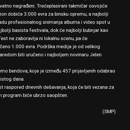
kvatno nagrađeni. Trećeplasirani takmičar osvojiće
on dobiće 3.000 evra za binsku opremu, a najbolji
radu profesionalnog snimanja albuma i video spot u
lji basista festivala, dok će najbolji bubnjar kao
est ne zaboravlja ni lokalnu scenu, pa će
čeno 1.000 evra. Podrška medija je od velikog
zaredom biti uručeno i najboljem novinaru Jelen
demo bendova, koje je između 457 prijavljenih odabrao
 istog dana.
t raspored dnevnih dešavanja, koja će biti vezana za
jan program biće ubrzo saopšten.
(SMP)