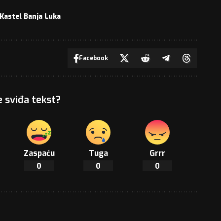
Kastel Banja Luka
Facebook
e sviđa tekst?
Zaspaću
Tuga
Grrr
0
0
0