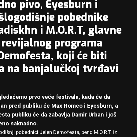
dno pivo, Eyesburn i
šlogodišnje pobednike
diskhn i M.O.R.T, glavne
 revijalnog programa
emofesta, koji će biti
la na banjalučkoj tvrđavi
gledaćemo prvo veče festivala, kada će da
dan pred publiku će Max Romeo i Eyesburn, a
sta publiku će da zabavlja Damir Urban i još
ljeno naknadno.
odišnji pobednici Jelen Demofesta, bend M.O.R.T. iz