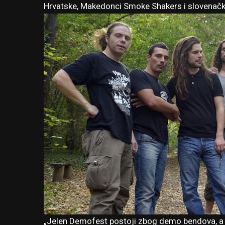
Hrvatske, Makedonci Smoke Shakers i slovenačk
„Jelen Demofest postoji zbog demo bendova, a osn