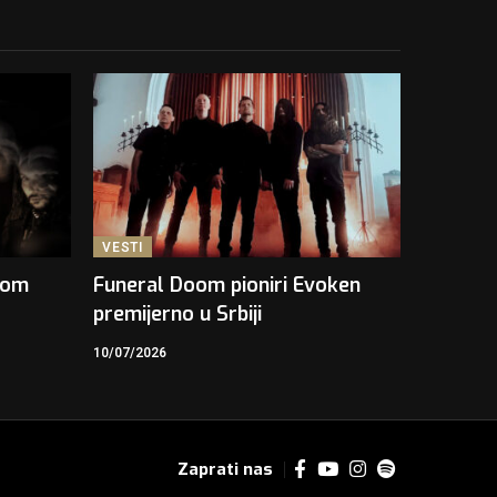
VESTI
kom
Funeral Doom pioniri Evoken
premijerno u Srbiji
10/07/2026
Zaprati nas