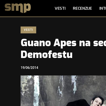
VESTI
RECENZIJE
INT
VESTI
Guano Apes na s
Demofestu
19/06/2014