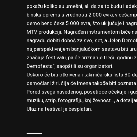
pokažu koliko su umešni, ali da za to budu i ade
binsku opremu u vrednosti 2.000 evra, vicešampi
demo bend čeka 5.000 evra, što uključuje i nag
MTV produkciji. Nagrađen instrumentom biće najbo
nagradu dobiti doboš za svoj set, a Jelen Demof
najperspektivnijem banjalučkom sastavu biti uru
značaja festivalu, pa će priznanje treću godinu 
Demofesta“, saopštili su organizatori.
Uskoro će biti otkrivena i takmičarska lista 30 
osmočlani žiri, čija će imena takođe biti poznata
Pored svega navedenog, posetioce očekuje i gus
muziku, strip, fotografiju, književnost…, a detal
Ulaz na festival je besplatan.