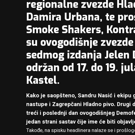
regionalne zvezde Hla
Damira Urbana, te pro
Smoke Shakers, Kontra
su ovogodišnje zvezde
sedmog izdanja Jelen D
održan od 17. do 19. ju
Kastel.
Kako je saopšteno, Sandru Nasić i ekipu 
nastupe i Zagrepčani Hladno pivo. Drugi 
treći i poslednji dan ovogodišnjeg Demofe
jedan strani sastav čije ime će biti objav
Takođe, na spisku headlinera nalaze se i prošlog