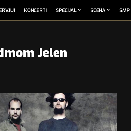
ERVJUI
KONCERTI
SPECIJAL
SCENA
SMP 
edmom Jelen