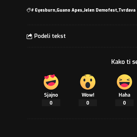
#
Eyesburn
Guano Apes
Jelen Demofest
Tvrđava 
Podeli tekst
Kako ti s
Sjajno
Wow!
Haha
0
0
0