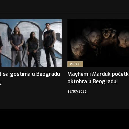
VESTI
l sa gostima u Beogradu
Mayhem i Marduk počet
oktobra u Beogradu!
6
17/07/2026