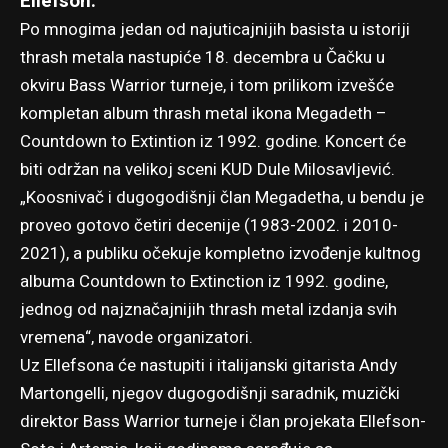
Ellefson.
Po mnogima jedan od najuticajnijih basista u istoriji
thrash metala nastupiće 18. decembra u Čačku u
okviru Bass Warrior turneje, i tom prilikom izvešće
kompletan album thrash metal ikona Megadeth –
Countdown to Extintion iz 1992. godine. Koncert će
biti održan na velikoj sceni KUD Dule Milosavljević.
„Koosnivač i dugogodišnji član Megadetha, u bendu je
proveo gotovo četiri decenije (1983-2002. i 2010-
2021), a publiku očekuje kompletno izvođenje kultnog
albuma Countdown to Extinction iz 1992. godine,
jednog od najznačajnijih thrash metal izdanja svih
vremena“, navode organizatori.
Uz Ellefsona će nastupiti i italijanski gitarista Andy
Martongelli, njegov dugogodišnji saradnik, muzički
direktor Bass Warrior turneje i član projekata Ellefson-