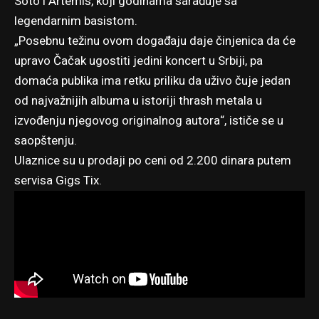
Soto i Artemis, koji godinama sarađuje sa
legendarnim basistom.
„Posebnu težinu ovom događaju daje činjenica da će
upravo Čačak ugostiti jedini koncert u Srbiji, pa
domaća publika ima retku priliku da uživo čuje jedan
od najvažnijih albuma u istoriji thrash metala u
izvođenju njegovog originalnog autora“, ističe se u
saopštenju.
Ulaznice su u prodaji po ceni od 2.200 dinara
putem
servisa Gigs Tix
.