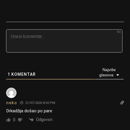
500
Najviše
1
KOMENTAR
glasova
neko
21/07/2026 8:02 PM
Drkadžija došao po pare
Odgovori
0