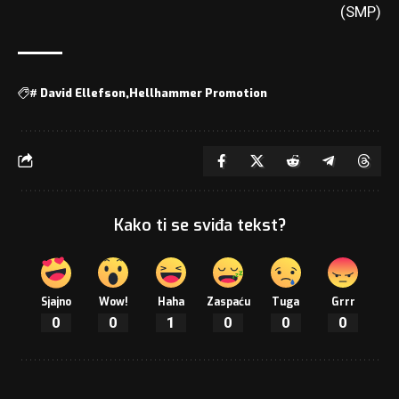
(SMP)
#
David Ellefson
Hellhammer Promotion
Kako ti se sviđa tekst?
Sjajno
Wow!
Haha
Zaspaću
Tuga
Grrr
0
0
1
0
0
0