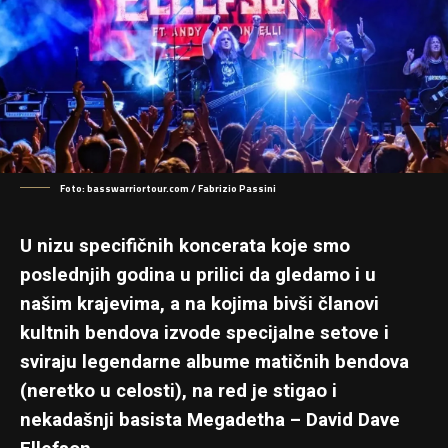
Foto: basswarriortour.com / Fabrizio Passini
U nizu specifičnih koncerata koje smo
poslednjih godina u prilici da gledamo i u
našim krajevima, a na kojima bivši članovi
kultnih bendova izvode specijalne setove i
sviraju legendarne albume matičnih bendova
(neretko u celosti), na red je stigao i
nekadašnji basista Megadetha – David Dave